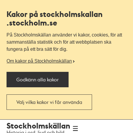
Kakor på stockholmskallan
.stockholm.se
På Stockholmskällan använder vi kakor, cookies, för att
sammanställa statistik och för att webbplatsen ska
fungera på ett bra sätt för dig.
Om kakor på Stockholmskällan
Godkänn alla kakor
Välj vilka kakor vi får använda
Till
Till
Stockholmskällan
navigationen
huvudinnehållet
Historia i ord, ljud och bild