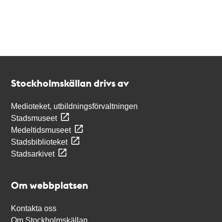
Kontakt
Stockholmskällan
Stockholmskällan drivs av
Medioteket, utbildningsförvaltningen
Stadsmuseet
Medeltidsmuseet
Stadsbiblioteket
Stadsarkivet
Om webbplatsen
Kontakta oss
Om Stockholmskällan