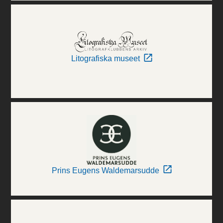
Litografiska museet
Prins Eugens Waldemarsudde