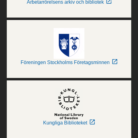
Arbetarrörelsens arkiv och bibliotek
Föreningen Stockholms Företagsminnen
Kungliga Biblioteket