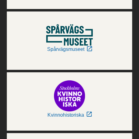
Spårvägsmuseet
Kvinnohistoriska