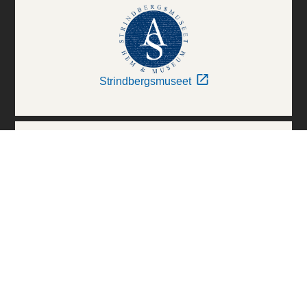
Strindbergsmuseet
Thielska Galleriet