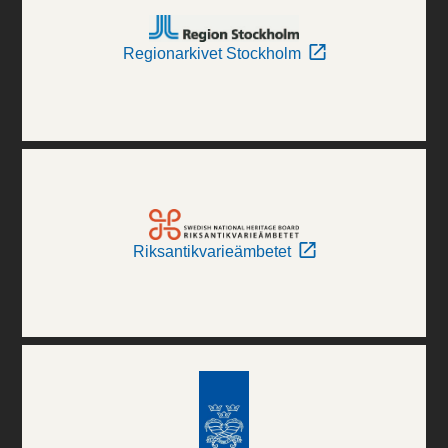
Regionarkivet Stockholm
Riksantikvarieämbetet