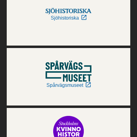
Sjöhistoriska
Spårvägsmuseet