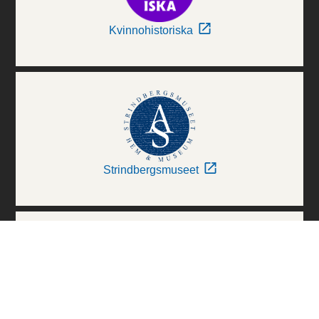
Kvinnohistoriska
Strindbergsmuseet
Thielska Galleriet