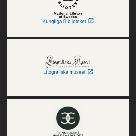
Kungliga Biblioteket
Litografiska museet