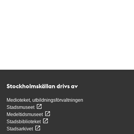
Kontakt
Stockholmskällan
Stockholmskällan drivs av
Medioteket, utbildningsförvaltningen
Stadsmuseet
Medeltidsmuseet
Stadsbiblioteket
Stadsarkivet