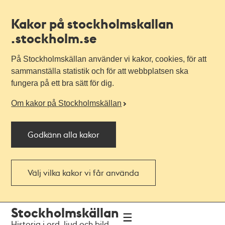
Kakor på stockholmskallan
.stockholm.se
På Stockholmskällan använder vi kakor, cookies, för att
sammanställa statistik och för att webbplatsen ska
fungera på ett bra sätt för dig.
Om kakor på Stockholmskällan
Godkänn alla kakor
Välj vilka kakor vi får använda
Till
Till
Stockholmskällan
navigationen
huvudinnehållet
Historia i ord, ljud och bild