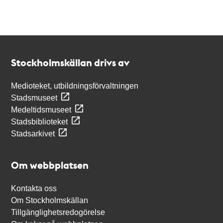
Kontakt
Stockholmskällan
Stockholmskällan drivs av
Medioteket, utbildningsförvaltningen
Stadsmuseet
Medeltidsmuseet
Stadsbiblioteket
Stadsarkivet
Om webbplatsen
Kontakta oss
Om Stockholmskällan
Tillgänglighetsredogörelse