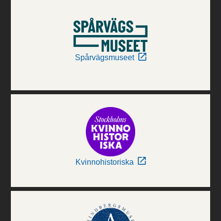
Spårvägsmuseet
Kvinnohistoriska