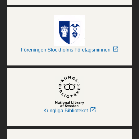
Föreningen Stockholms Företagsminnen
Kungliga Biblioteket