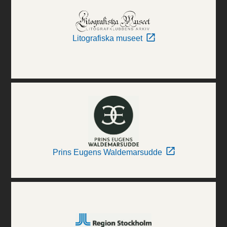
Litografiska museet
Prins Eugens Waldemarsudde