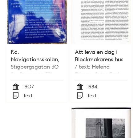
F.d.
Att leva en dag i
Navigationsskolan,
Blockmakarens hus
Stigbergsgatan 30
/ text: Helena
(kv Stammen 39),
Friman, foto: Carl
Södermalm
Heideken och Henrik
1907
1984
Hultgren
Tid
Tid
Text
Text
Typ
Typ