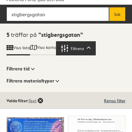
Sök
Fritextsök
Sök
Sökresultat
5
träffar på
stigbergsgatan
Visa karta
Visa lista
Filtrera
Filtrera
Filtrera tid
Filtrera materialtyper
Visningsläge
Totalt
Valda filter:
Text
Rensa filter
5
träffar
Lista
Karta