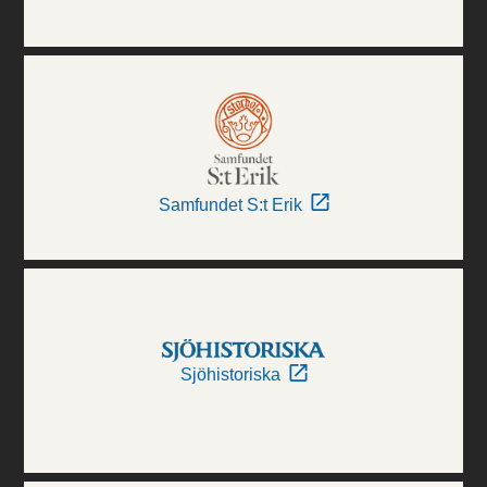
Samfundet S:t Erik
Sjöhistoriska