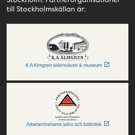
till Stockholmskällan är:
K A Almgren sidenväveri & museum
Arbetarrörelsens arkiv och bibliotek