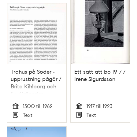
Trähus på Söder -
Ett sätt att bo 1917 /
upprustning pågår /
Irene Sigurdsson
Brita Kihlborg och
Siv Odlander
1300 till 1982
1917 till 1923
Tid
Tid
Text
Text
Typ
Typ