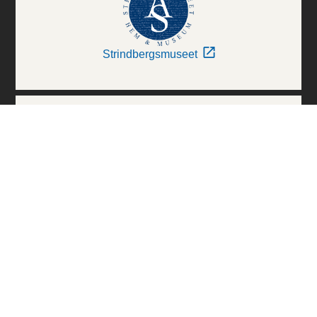
Strindbergsmuseet
Thielska Galleriet
Världskulturmuseerna