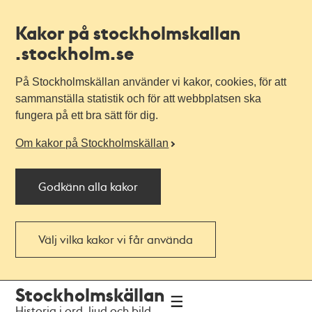
Kakor på stockholmskallan
.stockholm.se
På Stockholmskällan använder vi kakor, cookies, för att
sammanställa statistik och för att webbplatsen ska
fungera på ett bra sätt för dig.
Om kakor på Stockholmskällan
Godkänn alla kakor
Välj vilka kakor vi får använda
Till
Till
Stockholmskällan
navigationen
huvudinnehållet
Historia i ord, ljud och bild