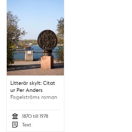
Litterär skylt: Citat
ur Per Anders
Fogelströms roman
Mina drömmars
stad
1870 till 1978
Tid
Text
Typ