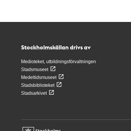
Kontakt
Stockholmskällan
Stockholmskällan drivs av
Medioteket, utbildningsförvaltningen
Stadsmuseet
Medeltidsmuseet
Stadsbiblioteket
Stadsarkivet