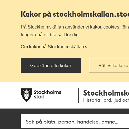
Kakor på stockholmskallan
.st
På Stockholmskällan använder vi kakor, cookies, för a
fungera på ett bra sätt för dig.
Om kakor på Stockholmskällan
Godkänn alla kakor
Välj vilka kak
Till
Till
Stockholmsk
navigationen
huvudinnehållet
Historia i ord, ljud oc
Fritextsök