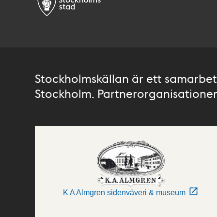
Stockholmskällan är ett samarbete
Stockholm. Partnerorganisationer 
K A Almgren sidenväveri & museum