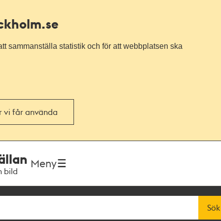
ockholm.se
tt sammanställa statistik och för att webbplatsen ska
or vi får använda
ällan
Meny
h bild
Sök