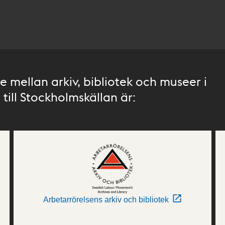
 mellan arkiv, bibliotek och museer i
till Stockholmskällan är:
Arbetarrörelsens arkiv och bibliotek