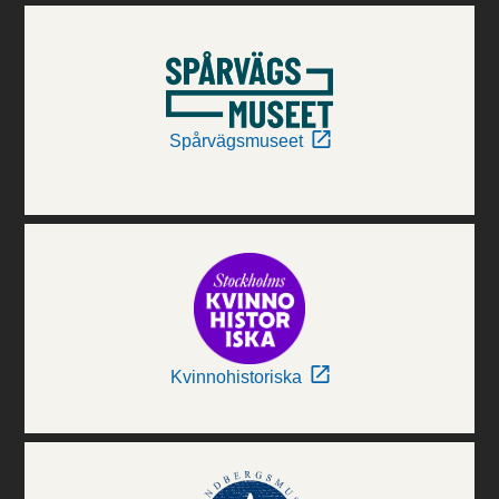
Spårvägsmuseet
Kvinnohistoriska