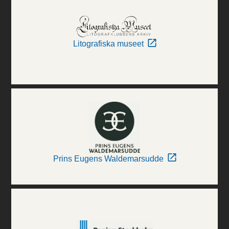
Litografiska museet
Prins Eugens Waldemarsudde