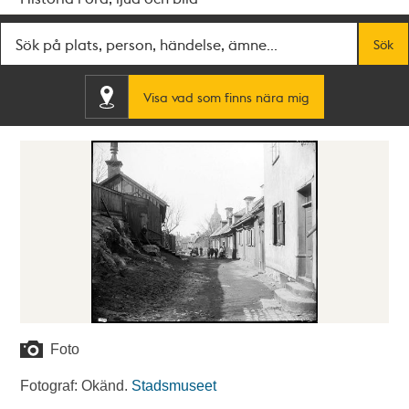
Fritextsök
Sök
Visa vad som finns nära mig
Foto
Fotograf: Okänd.
Stadsmuseet