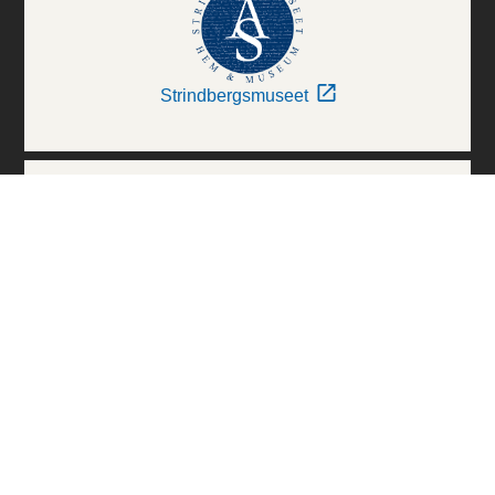
Strindbergsmuseet
Thielska Galleriet