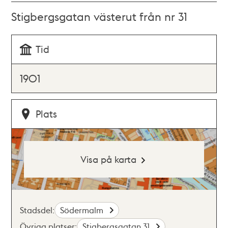
Stigbergsgatan västerut från nr 31
Tid
1901
Plats
Visa på karta
Stadsdel:
Södermalm
Övriga platser:
Stigbergsgatan 31