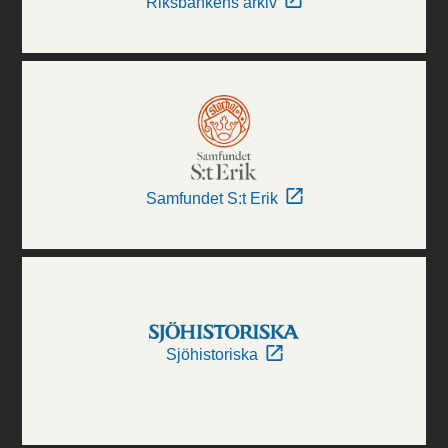
Riksbankens arkiv
Samfundet S:t Erik
Sjöhistoriska