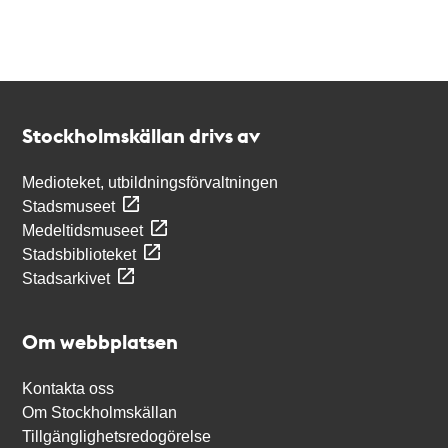
Kontakt
Stockholmskällan
Stockholmskällan drivs av
Medioteket, utbildningsförvaltningen
Stadsmuseet
Medeltidsmuseet
Stadsbiblioteket
Stadsarkivet
Om webbplatsen
Kontakta oss
Om Stockholmskällan
Tillgänglighetsredogörelse