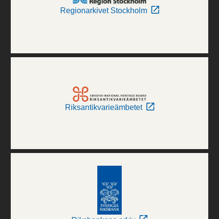
Regionarkivet Stockholm
Riksantikvarieämbetet