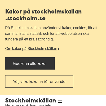
Kakor på stockholmskallan
.stockholm.se
På Stockholmskällan använder vi kakor, cookies, för att
sammanställa statistik och för att webbplatsen ska
fungera på ett bra sätt för dig.
Om kakor på Stockholmskällan
Godkänn alla kakor
Välj vilka kakor vi får använda
Till
Till
Stockholmskällan
navigationen
huvudinnehållet
Historia i ord, ljud och bild