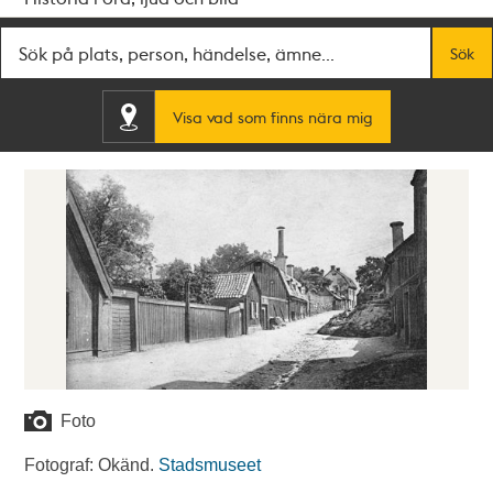
Fritextsök
Sök
Visa vad som finns nära mig
Foto
Fotograf: Okänd.
Stadsmuseet