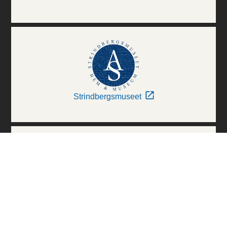
Strindbergsmuseet
Thielska Galleriet