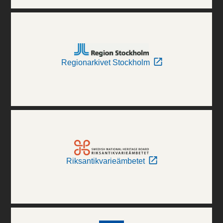
Regionarkivet Stockholm
Riksantikvarieämbetet