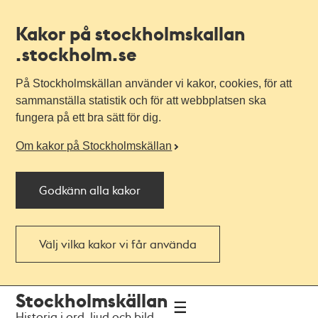
Kakor på stockholmskallan
.stockholm.se
På Stockholmskällan använder vi kakor, cookies, för att
sammanställa statistik och för att webbplatsen ska
fungera på ett bra sätt för dig.
Om kakor på Stockholmskällan
Godkänn alla kakor
Välj vilka kakor vi får använda
Till
Till
Stockholmskällan
navigationen
huvudinnehållet
Historia i ord, ljud och bild