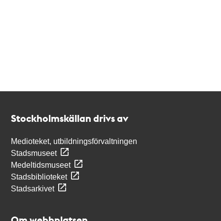
Kontakt
Stockholmskällan
Stockholmskällan drivs av
Medioteket, utbildningsförvaltningen
Stadsmuseet
Medeltidsmuseet
Stadsbiblioteket
Stadsarkivet
Om webbplatsen