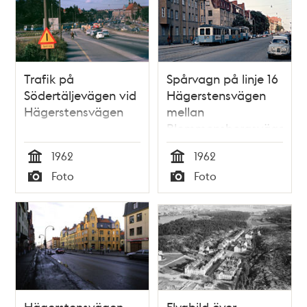
Trafik på
Spårvagn på linje 16
Södertäljevägen vid
Hägerstensvägen
Hägerstensvägen
mellan
Blommensbergsvägen
och Aspudden
1962
1962
Tid
Tid
Foto
Foto
Typ
Typ
Hägerstensvägen,
Flygbild över