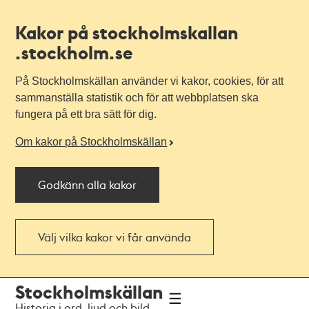
Kakor på stockholmskallan
.stockholm.se
På Stockholmskällan använder vi kakor, cookies, för att
sammanställa statistik och för att webbplatsen ska
fungera på ett bra sätt för dig.
Om kakor på Stockholmskällan
Godkänn alla kakor
Välj vilka kakor vi får använda
Till
Till
Stockholmskällan
navigationen
huvudinnehållet
Historia i ord, ljud och bild