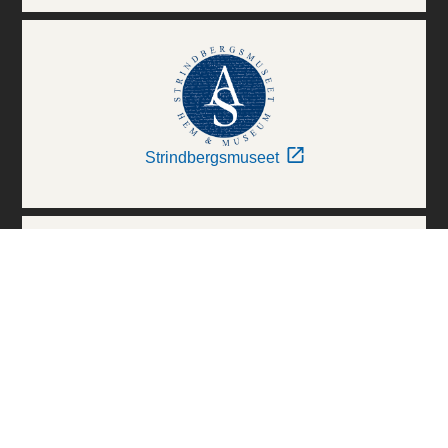
Strindbergsmuseet
Thielska Galleriet