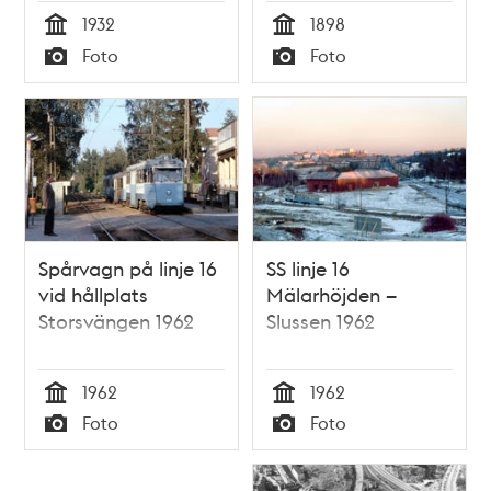
Aspudden. Släplinan
1932
1898
når marken vid
Tid
Tid
Foto
Foto
dagens
Typ
Typ
Pilgrimsvägen i höjd
med Fågeltorget i
Aspudden.
Spårvagn på linje 16
SS linje 16
vid hållplats
Mälarhöjden –
Storsvängen 1962
Slussen 1962
1962
1962
Tid
Tid
Foto
Foto
Typ
Typ