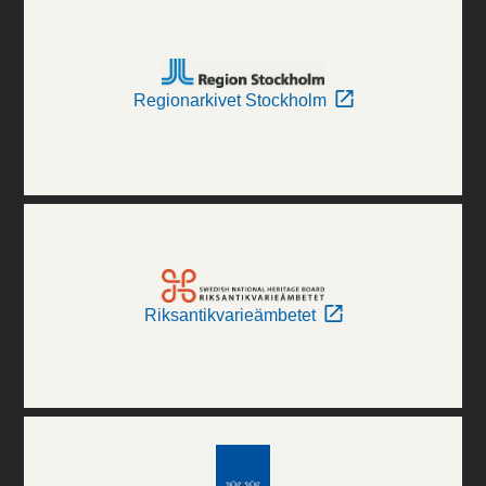
Regionarkivet Stockholm
Riksantikvarieämbetet