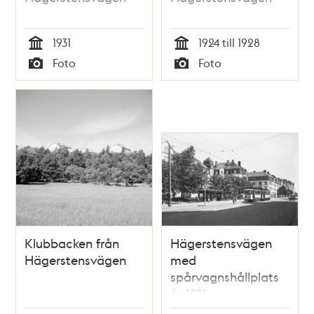
1931
1924 till 1928
Tid
Tid
Foto
Foto
Typ
Typ
Klubbacken från
Hägerstensvägen
Hägerstensvägen
med
spårvagnshållplats
år 1931