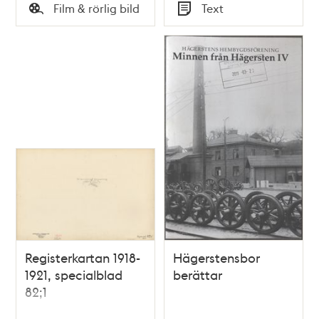
Tid
Tid
Film & rörlig bild
Text
Typ
Typ
Registerkartan 1918-
Hägerstensbor
1921, specialblad
berättar
82;1