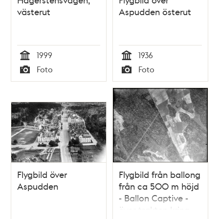
västerut
Aspudden österut
1999
1936
Tid
Tid
Foto
Foto
Typ
Typ
Flygbild över
Flygbild från ballong
Aspudden
från ca 500 m höjd
- Ballon Captive -
över trakten kring