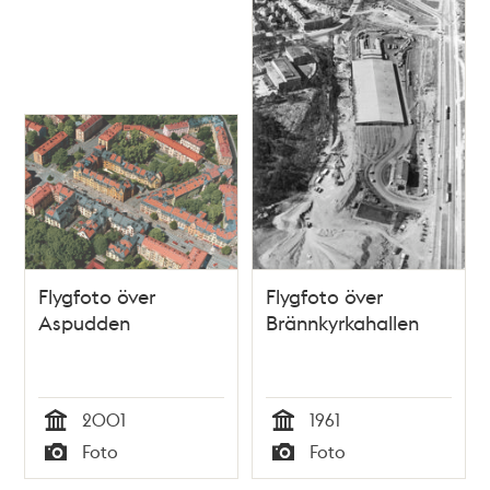
Flygfoto över
Flygfoto över
Aspudden
Brännkyrkahallen
2001
1961
Tid
Tid
Foto
Foto
Typ
Typ