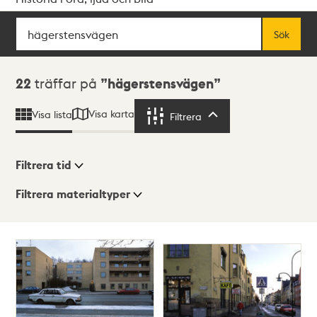
Sök
Fritextsök
Sök
Sökresultat
22
träffar på
hägerstensvägen
Visa karta
Visa lista
Filtrera
Filtrera
Filtrera tid
Filtrera materialtyper
Visningsläge
Totalt
22
träffar
Lista
Karta