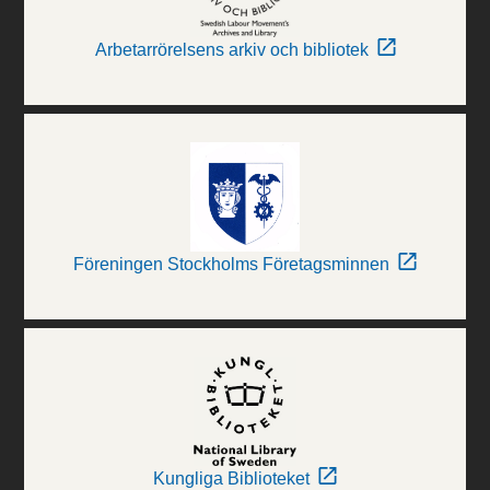
Arbetarrörelsens arkiv och bibliotek
Föreningen Stockholms Företagsminnen
Kungliga Biblioteket