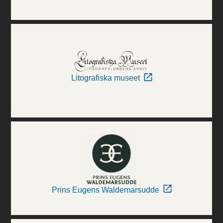
Litografiska museet
Prins Eugens Waldemarsudde