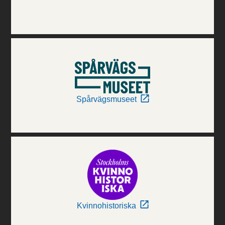
Spårvägsmuseet
Kvinnohistoriska