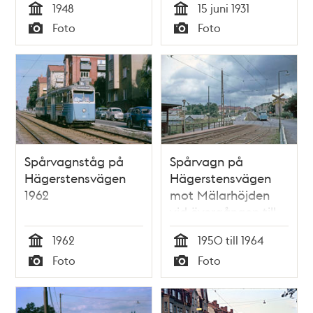
1948
15 juni 1931
Tid
Tid
Foto
Foto
Typ
Typ
Spårvagnståg på
Spårvagn på
Hägerstensvägen
Hägerstensvägen
1962
mot Mälarhöjden
vid övergången till
egen banvall vid
1962
1950 till 1964
Fabriksvägens
Tid
Tid
Foto
Foto
hållplats.
Typ
Typ