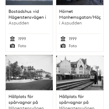
Bostadshus vid
Hörnet
Hägerstensvägen i
Manhemsgatan/Hägerst
Aspudden
i Aspudden
1999
1999
Tid
Tid
Foto
Foto
Typ
Typ
Hållplats för
Hållplats för
spårvagnar på
spårvagnar på
Hägerstensvägen
Hägerstensvägen