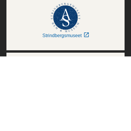
Strindbergsmuseet
Thielska Galleriet