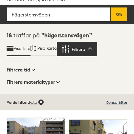
Sök
Fritextsök
Sök
Sökresultat
18
träffar på
hägerstensvägen
Visa karta
Visa lista
Filtrera
Filtrera
Filtrera tid
Filtrera materialtyper
Visningsläge
Totalt
Valda filter:
Foto
Rensa filter
18
träffar
Lista
Karta