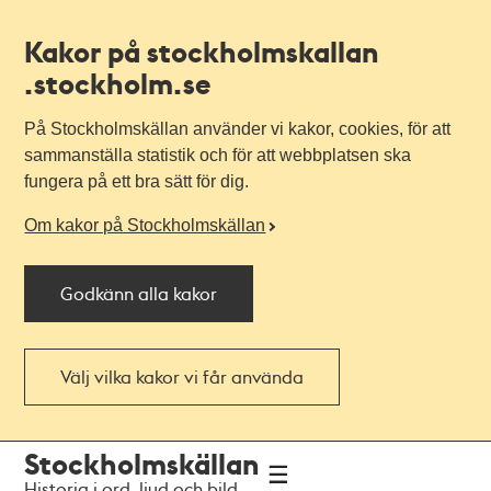
Kakor på stockholmskallan
.stockholm.se
På Stockholmskällan använder vi kakor, cookies, för att
sammanställa statistik och för att webbplatsen ska
fungera på ett bra sätt för dig.
Om kakor på Stockholmskällan
Godkänn alla kakor
Välj vilka kakor vi får använda
Till
Till
Stockholmskällan
navigationen
huvudinnehållet
Historia i ord, ljud och bild