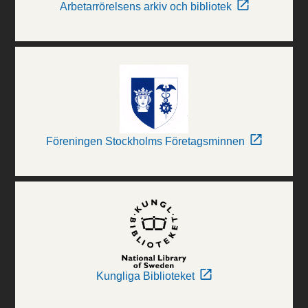
Arbetarrörelsens arkiv och bibliotek
Föreningen Stockholms Företagsminnen
Kungliga Biblioteket