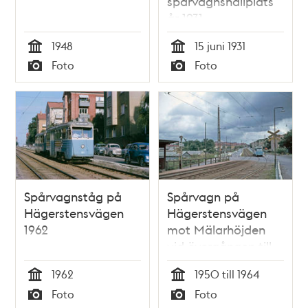
spårvagnshållplats
år 1931
1948
15 juni 1931
Tid
Tid
Foto
Foto
Typ
Typ
Spårvagnståg på
Spårvagn på
Hägerstensvägen
Hägerstensvägen
1962
mot Mälarhöjden
vid övergången till
egen banvall vid
1962
1950 till 1964
Fabriksvägens
Tid
Tid
Foto
Foto
hållplats.