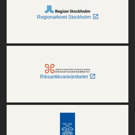
Regionarkivet Stockholm
Riksantikvarieämbetet