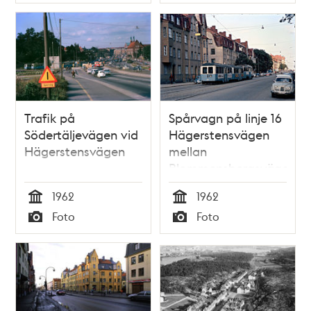
Typ
Typ
Trafik på
Spårvagn på linje 16
Södertäljevägen vid
Hägerstensvägen
Hägerstensvägen
mellan
Blommensbergsvägen
och Aspudden
1962
1962
Tid
Tid
Foto
Foto
Typ
Typ