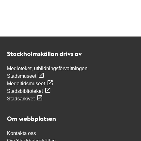
Kontakt
Stockholmskällan
Stockholmskällan drivs av
Medioteket, utbildningsförvaltningen
Stadsmuseet
Medeltidsmuseet
Stadsbiblioteket
Stadsarkivet
Om webbplatsen
Kontakta oss
Om Stockholmskällan