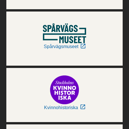
Spårvägsmuseet
Kvinnohistoriska