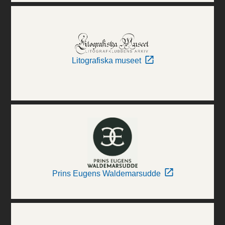
Litografiska museet
Prins Eugens Waldemarsudde