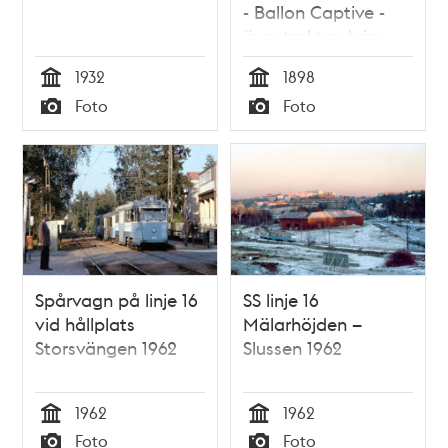
- Ballon Captive -
över trakten kring
Aspudden. Släplinan
1932
1898
når marken vid
Tid
Tid
Foto
Foto
dagens
Typ
Typ
Pilgrimsvägen i höjd
med Fågeltorget i
Aspudden.
Spårvagn på linje 16
SS linje 16
vid hållplats
Mälarhöjden –
Storsvängen 1962
Slussen 1962
1962
1962
Tid
Tid
Foto
Foto