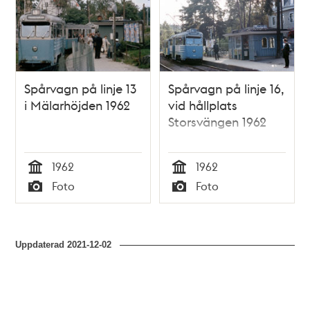
poster
och
teman
Spårvagn på linje 13
Spårvagn på linje 16,
i Mälarhöjden 1962
vid hållplats
Storsvängen 1962
1962
1962
Tid
Tid
Foto
Foto
Typ
Typ
Uppdaterad
2021-12-02