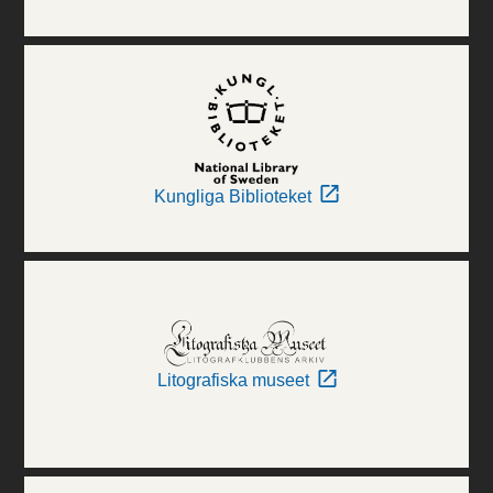
Kungliga Biblioteket
Litografiska museet