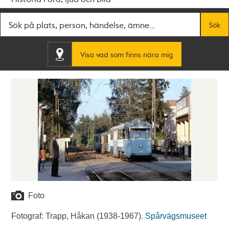
Fritextsök
Sök
Visa vad som finns nära mig
Foto
Fotograf: Trapp, Håkan (1938-1967).
Spårvägsmuseet