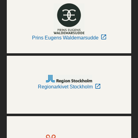
Prins Eugens Waldemarsudde
Regionarkivet Stockholm