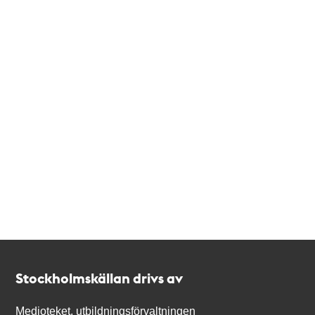
Kontakt
Stockholmskällan
Stockholmskällan drivs av
Medioteket, utbildningsförvaltningen