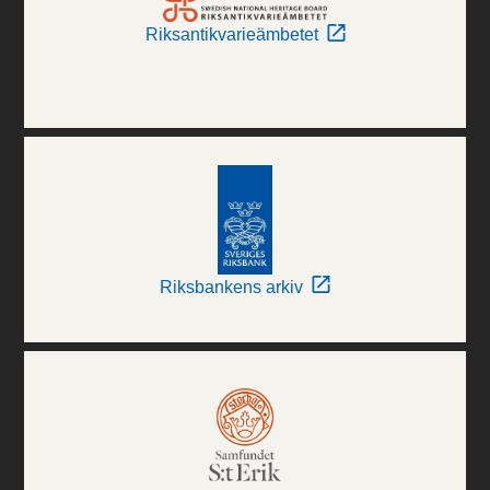
Riksantikvarieämbetet
Riksbankens arkiv