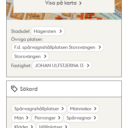
Visa på karta
Stadsdel:
Hägersten
Övriga platser:
F.d. spårvagnshållplatsen Storsvängen
Storsvängen
Fastighet:
JOHAN ULFSTJERNA 13
Sökord
Spårvagnshållplatser
Människor
Män
Perronger
Spårvagnar
Kläder
Hållplatser