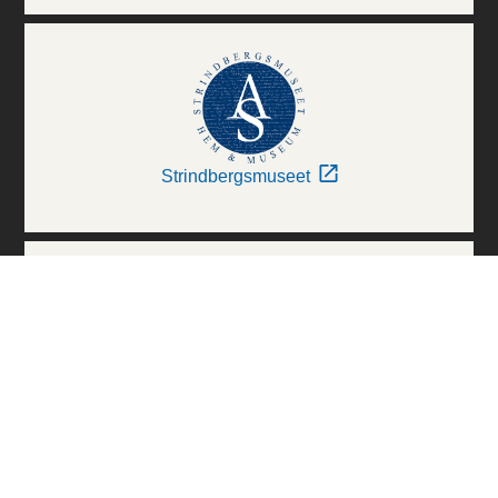
Strindbergsmuseet
Thielska Galleriet