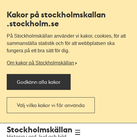
Kakor på stockholmskallan
.stockholm.se
På Stockholmskällan använder vi kakor, cookies, för att
sammanställa statistik och för att webbplatsen ska
fungera på ett bra sätt för dig.
Om kakor på Stockholmskällan
Godkänn alla kakor
Välj vilka kakor vi får använda
Till
Till
Stockholmskällan
navigationen
huvudinnehållet
Historia i ord, ljud och bild