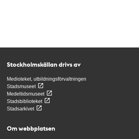
Kontakt
Stockholmskällan
Stockholmskällan drivs av
Medioteket, utbildningsförvaltningen
Stadsmuseet
Medeltidsmuseet
Stadsbiblioteket
Stadsarkivet
Om webbplatsen