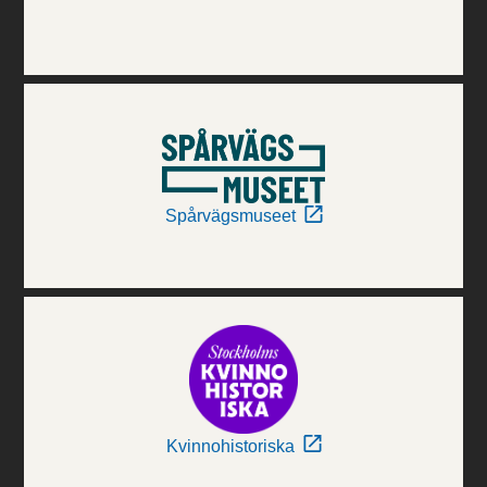
Spårvägsmuseet
Kvinnohistoriska