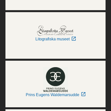
Litografiska museet
Prins Eugens Waldemarsudde