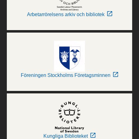
Arbetarrörelsens arkiv och bibliotek
Föreningen Stockholms Företagsminnen
Kungliga Biblioteket