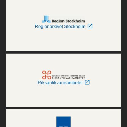
Regionarkivet Stockholm
Riksantikvarieämbetet