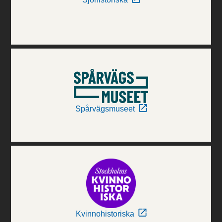
Spårvägsmuseet
Kvinnohistoriska