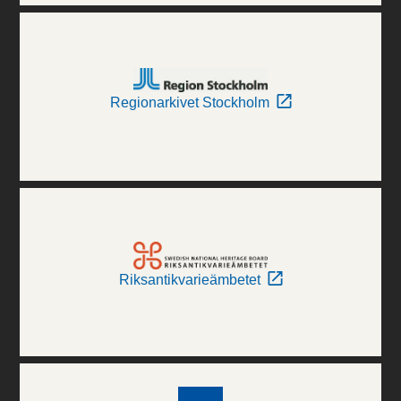
Regionarkivet Stockholm
Riksantikvarieämbetet