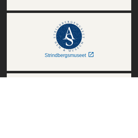
Strindbergsmuseet
Thielska Galleriet