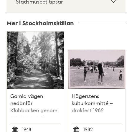
Stadsmuseet tipsar
Mer i Stockholmskällan
Relaterade
poster
och
teman
Gamla vägen
Hägerstens
nedanför
kulturkommitté –
Klubbacken genom
drakfest 1982
ett skogsparti
1948
1982