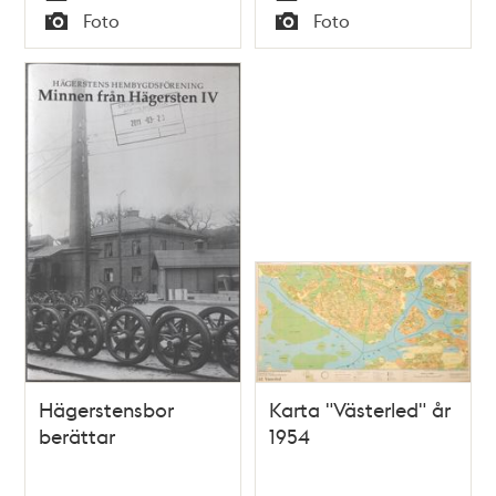
Tid
Tid
Foto
Foto
Typ
Typ
Hägerstensbor
Karta "Västerled" år
berättar
1954