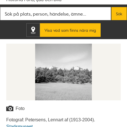
Fritextsök
Sök
Visa vad som finns nära mig
Foto
Fotograf: Petersens, Lennart af (1913-2004).
Stadsmuseet