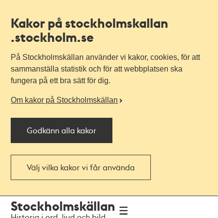
Kakor på stockholmskallan
.stockholm.se
På Stockholmskällan använder vi kakor, cookies, för att
sammanställa statistik och för att webbplatsen ska
fungera på ett bra sätt för dig.
Om kakor på Stockholmskällan
Godkänn alla kakor
Välj vilka kakor vi får använda
Till
Till
Stockholmskällan
navigationen
huvudinnehållet
Historia i ord, ljud och bild