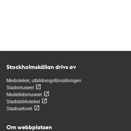
Kontakt
Stockholmskällan
Stockholmskällan drivs av
Medioteket, utbildningsförvaltningen
Stadsmuseet
Medeltidsmuseet
Stadsbiblioteket
Stadsarkivet
Om webbplatsen