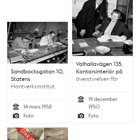
Valhallavägen 135.
Sandbacksgatan 10,
Kontorsinteriör på
Statens
överstyrelsen för
Hantverksinstitut.
yrkesutbildning
Guldsmeder i arbete
19 december
Tid
14 mars 1952
1950
Tid
Foto
Foto
Typ
Typ