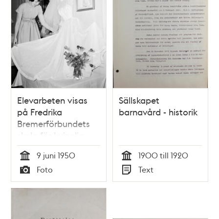
Elevarbeten visas
Sällskapet
på Fredrika
barnavård - historik
Bremerförbundets
skola för kvinnlig
yrkesutbildning
9 juni 1950
1900 till 1920
(enbart sömnad)
Tid
Tid
Foto
Text
Typ
Typ