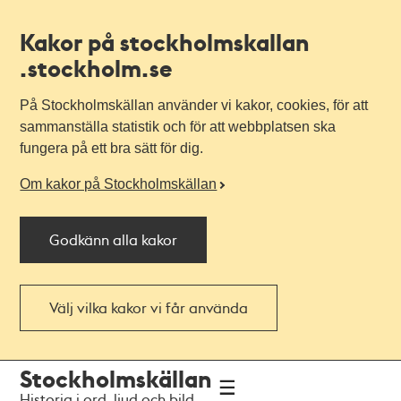
Kakor på stockholmskallan
.stockholm.se
På Stockholmskällan använder vi kakor, cookies, för att
sammanställa statistik och för att webbplatsen ska
fungera på ett bra sätt för dig.
Om kakor på Stockholmskällan
Godkänn alla kakor
Välj vilka kakor vi får använda
Till
Till
Stockholmskällan
navigationen
huvudinnehållet
Historia i ord, ljud och bild