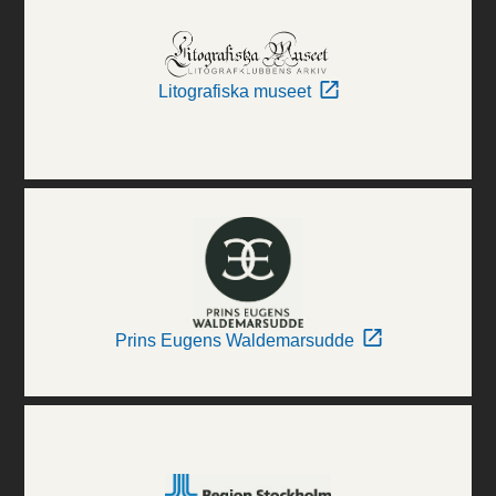
Litografiska museet
Prins Eugens Waldemarsudde