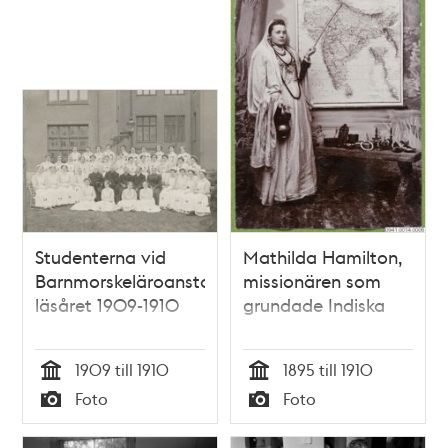
Studenterna vid
Mathilda Hamilton,
Barnmorskeläroanstalten
missionären som
läsåret 1909-1910
grundade Indiska
1909 till 1910
1895 till 1910
Tid
Tid
Foto
Foto
Typ
Typ