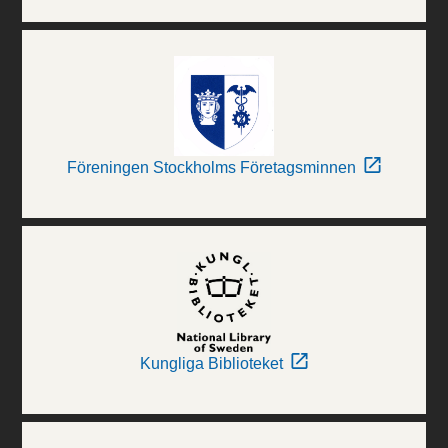
Föreningen Stockholms Företagsminnen
Kungliga Biblioteket