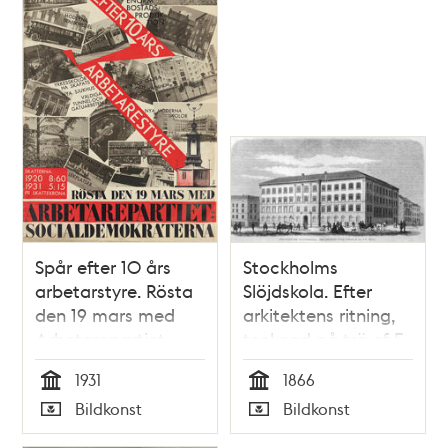
Spår efter 10 års
Stockholms
arbetarstyre. Rösta
Slöjdskola. Efter
den 19 mars med
arkitektens ritning,
Arbetarepartiet
tecknad på trä af F.
Socialdemokraterna.
Meijer. Teckning i Ny
1931
1866
[Valaffisch]
Illustrerad Tidning nr
Tid
Tid
Bildkonst
Bildkonst
23, den 9 juni 1866
Typ
Typ