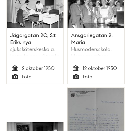
Jägargatan 20, S:t
Ansgariegatan 2,
Eriks nya
Maria
sjuksköterskeskola.
Husmodersskola.
Instruktionssköterska
Hemsamaritens
Astrid
kursavslutning
2 oktober 1950
12 oktober 1950
Landtmansson och
Tid
Tid
Foto
Foto
föreståndarinna
Typ
Typ
Anna Dahlström
bäddar i ett
demonstrationsrum