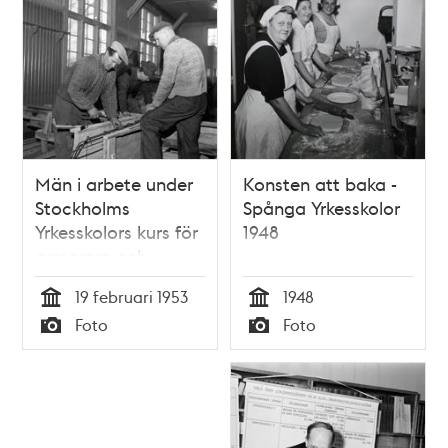
Män i arbete under
Konsten att baka -
Stockholms
Spånga Yrkesskolor
Yrkesskolors kurs för
1948
armerare och
slipare
19 februari 1953
1948
Tid
Tid
Foto
Foto
Typ
Typ