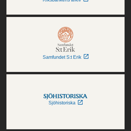
Samfundet S:t Erik
Sjöhistoriska