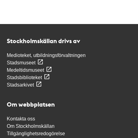
Kontakt
Stockholmskällan
Stockholmskällan drivs av
Medioteket, utbildningsförvaltningen
Stadsmuseet
Medeltidsmuseet
Stadsbiblioteket
Stadsarkivet
Om webbplatsen
Kontakta oss
Om Stockholmskällan
Tillgänglighetsredogörelse