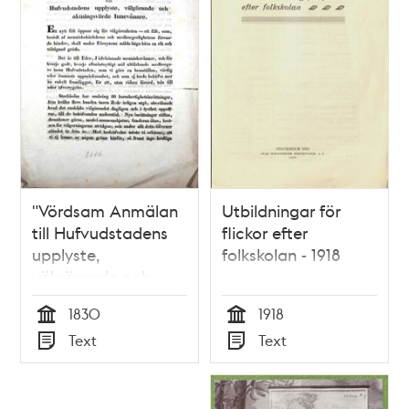
"Vördsam Anmälan
Utbildningar för
till Hufvudstadens
flickor efter
upplyste,
folkskolan - 1918
välgörande och
aktningsvärde
1830
1918
Innevånare” 1830
Tid
Tid
Text
Text
Typ
Typ