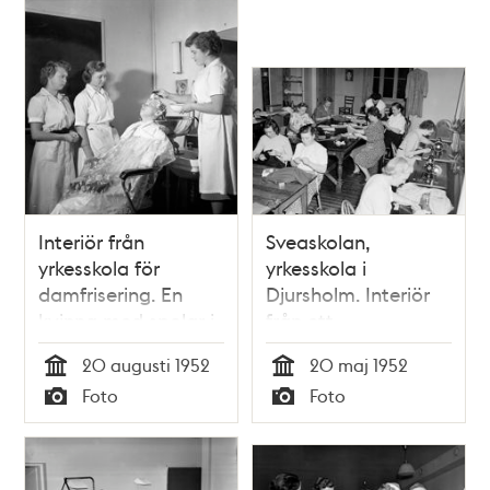
Interiör från
Sveaskolan,
yrkesskola för
yrkesskola i
damfrisering. En
Djursholm. Interiör
kvinna med spolar i
från ett
håret behandlas
undervisningsrum
20 augusti 1952
20 maj 1952
där eleverna syr
Tid
Tid
Foto
Foto
Typ
Typ