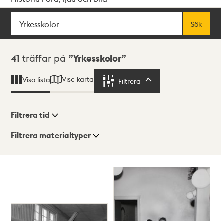
Sök
Fritextsök
Sök
Sökresultat
41
träffar på
Yrkesskolor
Visa karta
Visa lista
Filtrera
Filtrera
Filtrera tid
Filtrera materialtyper
Visningsläge
Totalt
41
träffar
Lista
Karta