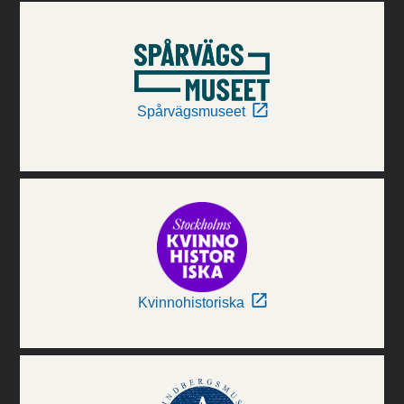
Spårvägsmuseet
Kvinnohistoriska