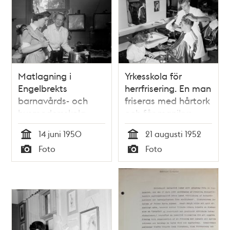
Matlagning i
Yrkesskola för
Engelbrekts
herrfrisering. En man
barnavårds- och
friseras med hårtork
husmodersskola
och får manikyr
14 juni 1950
21 augusti 1952
Tid
Tid
Foto
Foto
Typ
Typ