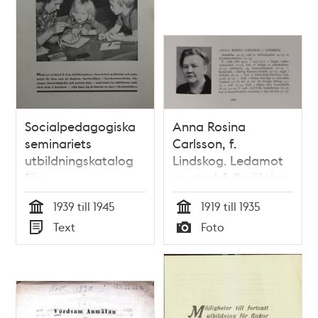
Socialpedagogiska
Anna Rosina
seminariets
Carlsson, f.
utbildningskatalog
Lindskog. Ledamot
för
av stadsfullmäktige
”småbarnsfostrarinnor”
1919-1935
1939 till 1945
1919 till 1935
- 1939
Tid
Tid
Text
Foto
Typ
Typ