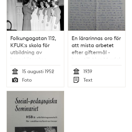
Folkungagatan 112,
En lärarinnas oro för
KFUK:s skola för
att mista arbetet
utbildning av
efter giftermål -
barnsköterskor.
brev till Alva Myrdal
Examen.
1939.
15 augusti 1952
1939
Föreståndarinna
Tid
Tid
Foto
Text
Margot Wikner
Typ
Typ
fäster
barnsköterskebroschen
på Elin Andreasson