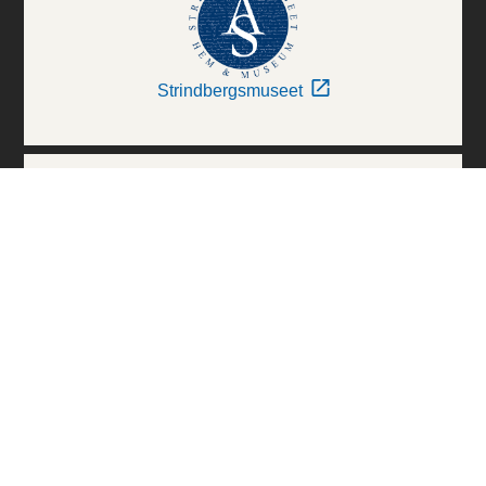
Strindbergsmuseet
Thielska Galleriet