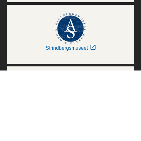
Strindbergsmuseet
Thielska Galleriet