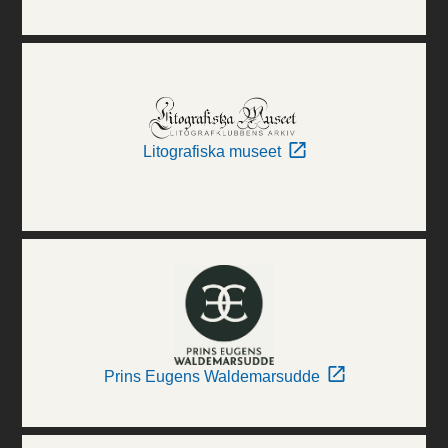
Litografiska museet
Prins Eugens Waldemarsudde