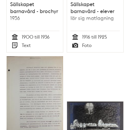
Sällskapet
Sällskapet
barnavård - brochyr
barnavård - elever
1936
lär sig matlagning
1900 till 1936
1916 till 1925
Tid
Tid
Text
Foto
Typ
Typ