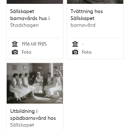
Sällskapet
Tvättning hos
barnavårds hus i
Sällskapet
Stadshagen
barnavård
1916 till 1925
-
Tid
Tid
Foto
Foto
Typ
Typ
Utbildning i
spädbarnsvård hos
Sällskapet