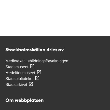
Kontakt
Stockholmskällan
Stockholmskällan drivs av
Medioteket, utbildningsförvaltningen
Stadsmuseet
Medeltidsmuseet
Stadsbiblioteket
Stadsarkivet
Om webbplatsen