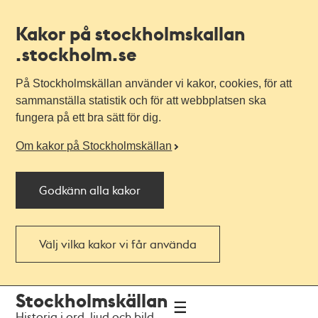
Kakor på stockholmskallan
.stockholm.se
På Stockholmskällan använder vi kakor, cookies, för att
sammanställa statistik och för att webbplatsen ska
fungera på ett bra sätt för dig.
Om kakor på Stockholmskällan
Godkänn alla kakor
Välj vilka kakor vi får använda
Till
Till
Stockholmskällan
navigationen
huvudinnehållet
Historia i ord, ljud och bild