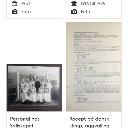
1953
1916 till 1925
Tid
Tid
Foto
Foto
Typ
Typ
Personal hos
Recept på dansk
Sällskapet
klimp, äggvälling