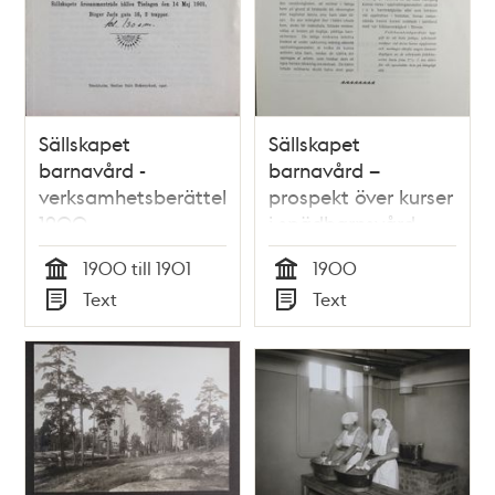
Sällskapet
Sällskapet
barnavård -
barnavård –
verksamhetsberättelse
prospekt över kurser
1900
i spädbarnsvård
1900
1900 till 1901
1900
Tid
Tid
Text
Text
Typ
Typ