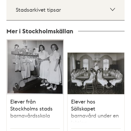
Stadsarkivet tipsar
Mer i Stockholmskällan
Relaterade
poster
och
teman
Elever från
Elever hos
Stockholms stads
Sällskapet
barnavårdsskola
barnavård under en
lektion