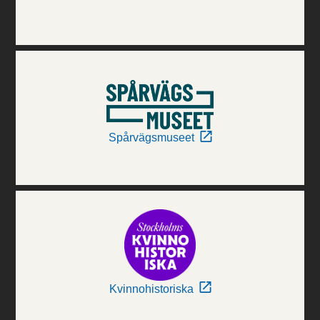
Spårvägsmuseet
Kvinnohistoriska