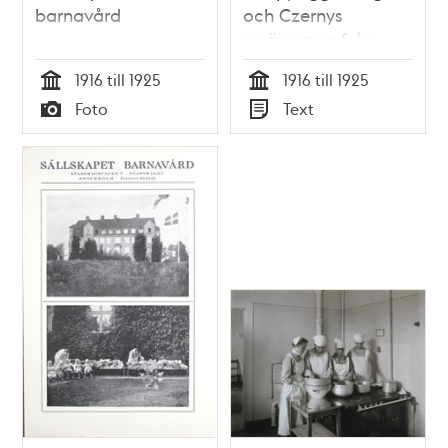
barnavård
och Czernys
smörsoppa från
Sällskapet
1916 till 1925
1916 till 1925
barnavård
Tid
Tid
Foto
Text
Typ
Typ