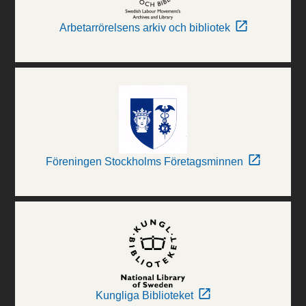
Arbetarrörelsens arkiv och bibliotek
Föreningen Stockholms Företagsminnen
Kungliga Biblioteket