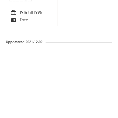
barnavård
1916 till 1925
Tid
Foto
Typ
Uppdaterad
2021-12-02