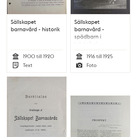
Sällskapet
Sällskapet
barnavård - historik
barnavård -
spädbarn i
trädgården
1900 till 1920
1916 till 1925
Tid
Tid
Text
Foto
Typ
Typ