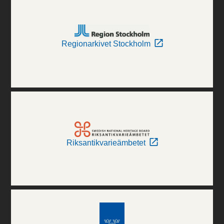
Regionarkivet Stockholm
Riksantikvarieämbetet