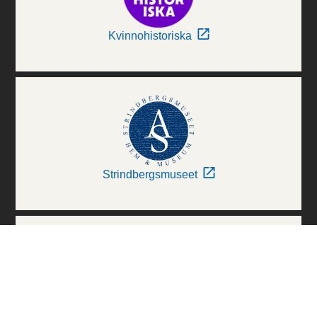
Kvinnohistoriska
Strindbergsmuseet
Thielska Galleriet