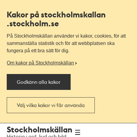
Kakor på stockholmskallan
.stockholm.se
På Stockholmskällan använder vi kakor, cookies, för att
sammanställa statistik och för att webbplatsen ska
fungera på ett bra sätt för dig.
Om kakor på Stockholmskällan
Godkänn alla kakor
Välj vilka kakor vi får använda
Till
Till
Stockholmskällan
navigationen
huvudinnehållet
Historia i ord, ljud och bild