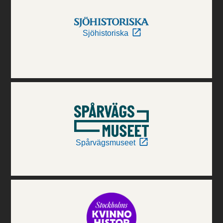
Sjöhistoriska
Spårvägsmuseet