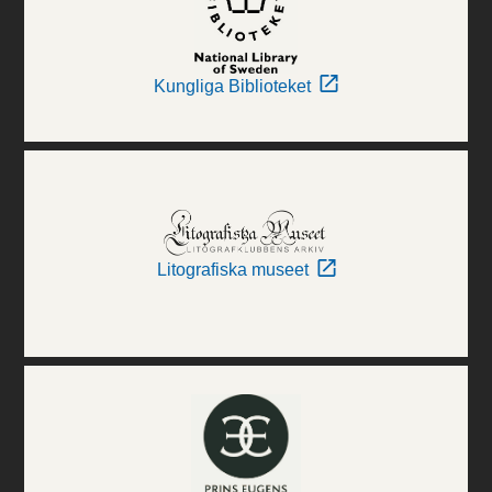
Kungliga Biblioteket
Litografiska museet