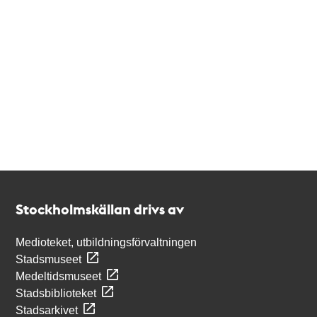
Kontakt
Stockholmskällan
Stockholmskällan drivs av
Medioteket, utbildningsförvaltningen
Stadsmuseet
Medeltidsmuseet
Stadsbiblioteket
Stadsarkivet