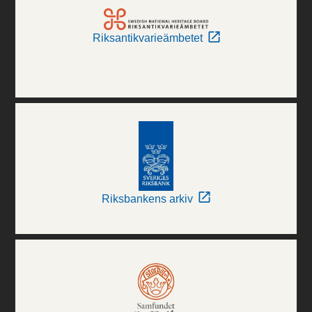
Riksantikvarieämbetet
Riksbankens arkiv