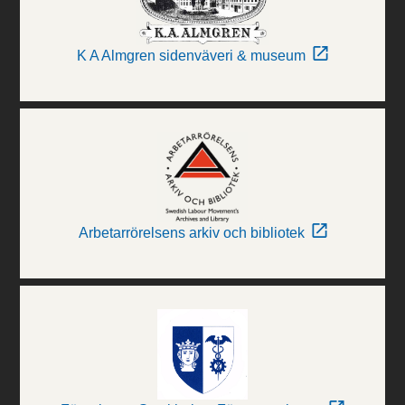
K A Almgren sidenväveri & museum
Arbetarrörelsens arkiv och bibliotek