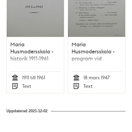
Maria
Maria
Husmodersskola -
Husmodersskola -
historik 1911-1961
program vid
invignig av nya
lokaler 1947
1911 till 1961
18 mars 1947
Tid
Tid
Text
Text
Typ
Typ
Uppdaterad
2021-12-02