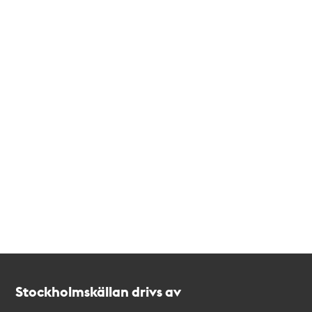
Kontakt
Stockholmskällan
Stockholmskällan drivs av