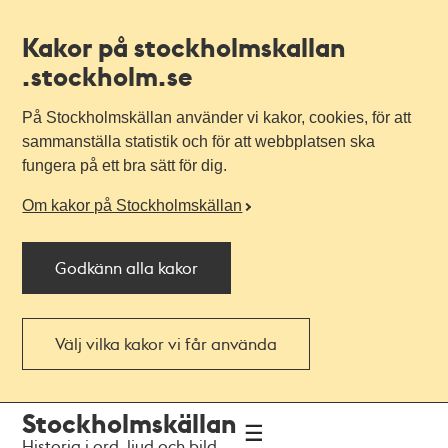
Kakor på stockholmskallan
.stockholm.se
På Stockholmskällan använder vi kakor, cookies, för att
sammanställa statistik och för att webbplatsen ska
fungera på ett bra sätt för dig.
Om kakor på Stockholmskällan
Godkänn alla kakor
Välj vilka kakor vi får använda
Till
Till
Stockholmskällan
navigationen
huvudinnehållet
Historia i ord, ljud och bild