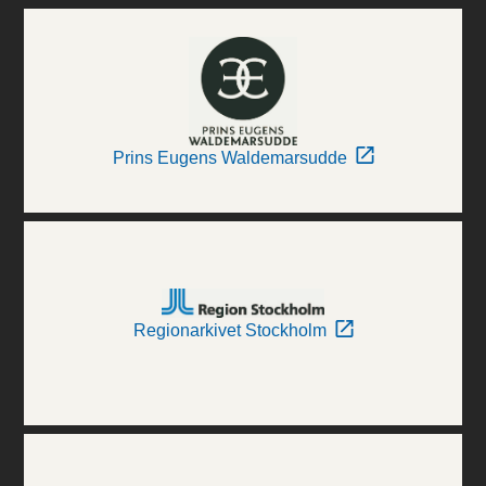
Prins Eugens Waldemarsudde
Regionarkivet Stockholm