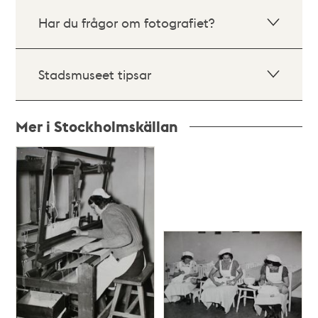
Har du frågor om fotografiet?
Stadsmuseet tipsar
Mer i Stockholmskällan
Relaterade
poster
och
teman