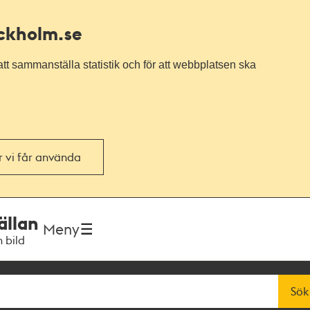
ockholm.se
tt sammanställa statistik och för att webbplatsen ska
or vi får använda
ällan
Meny
h bild
Sök