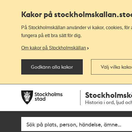
Kakor på stockholmskallan
.st
På Stockholmskällan använder vi kakor, cookies, för a
fungera på ett bra sätt för dig.
Om kakor på Stockholmskällan
Godkänn alla kakor
Välj vilka kak
Till
Till
Stockholmsk
navigationen
huvudinnehållet
Historia i ord, ljud oc
Fritextsök