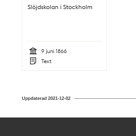
Slöjdskolan i Stockholm
9 juni 1866
Tid
Text
Typ
Uppdaterad
2021-12-02
Kontakt
Stockholmskällan