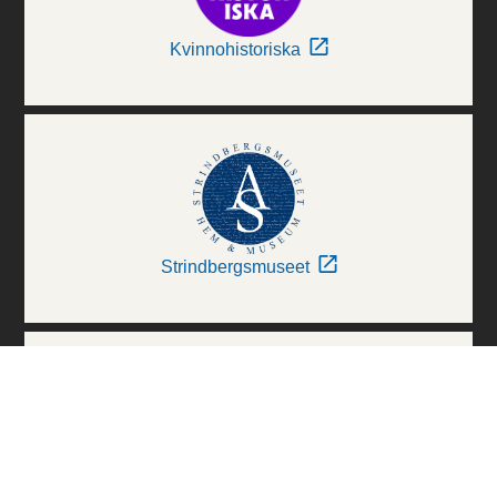
Kvinnohistoriska
Strindbergsmuseet
Thielska Galleriet