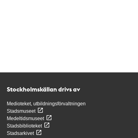
Kontakt
Stockholmskällan
Stockholmskällan drivs av
Medioteket, utbildningsförvaltningen
Stadsmuseet
Medeltidsmuseet
Stadsbiblioteket
Stadsarkivet