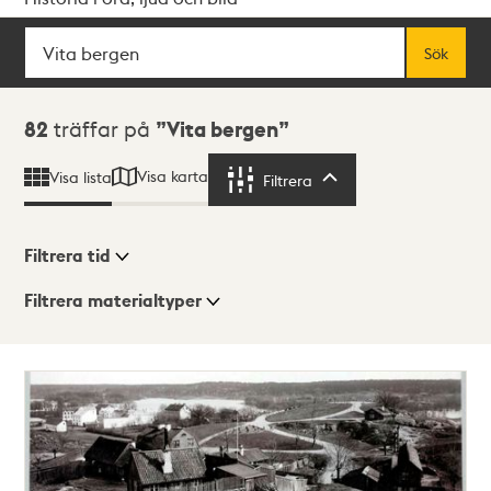
Sök
Fritextsök
Sök
Sökresultat
82
träffar på
Vita bergen
Visa karta
Visa lista
Filtrera
Filtrera
Filtrera tid
Filtrera materialtyper
Visningsläge
Totalt
82
träffar
Lista
Karta