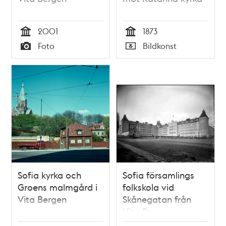
2001
1873
Tid
Tid
Foto
Bildkonst
Typ
Typ
Sofia kyrka och
Sofia församlings
Groens malmgård i
folkskola vid
Vita Bergen
Skånegatan från
Vita Bergen