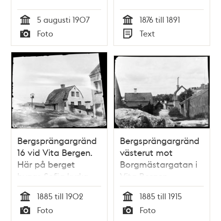
Stockholm : från
5 augusti 1907
1876 till 1891
hösten 1876 till
Tid
Tid
Foto
Text
hösten 1891 / [Elsa
Typ
Typ
Borg]
Bergsprängargränd
Bergsprängargränd
16 vid Vita Bergen.
västerut mot
Här på berget
Borgmästargatan i
byggs Sofia kyrka
Vita Bergen.
1902-1906.
Bergsprängargränd
1885 till 1902
1885 till 1915
Motsvarar nuv.
nummer 20 och 18
Tid
Tid
Foto
Foto
läget på kyrkans
på vänster sida.