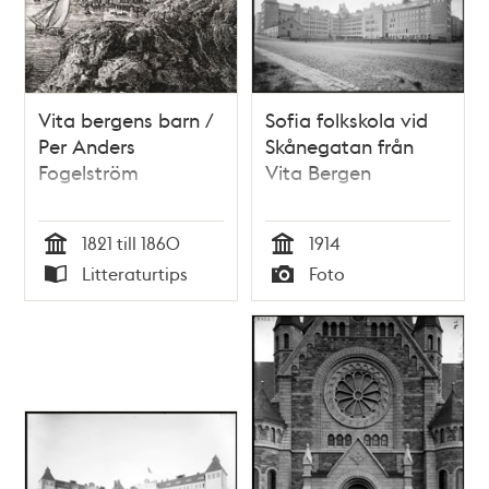
Vita bergens barn /
Sofia folkskola vid
Per Anders
Skånegatan från
Fogelström
Vita Bergen
1821 till 1860
1914
Tid
Tid
Litteraturtips
Foto
Typ
Typ