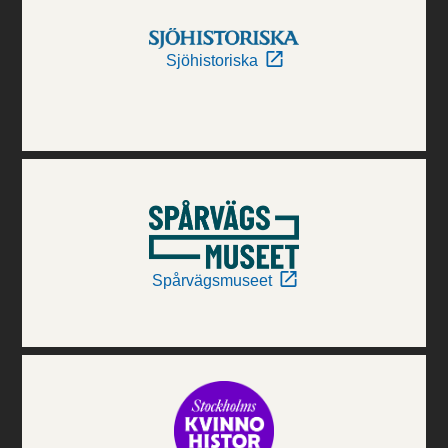
Sjöhistoriska
Spårvägsmuseet