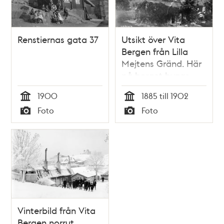
Renstiernas gata 37
Utsikt över Vita
Bergen från Lilla
Mejtens Gränd. Här
på berget byggs
Sofia kyrka 1902-
1900
1885 till 1902
1906. Katarina
Tid
Tid
Foto
Foto
kyrkas torn ses t.v. i
Typ
Typ
fonden
Vinterbild från Vita
Bergen norrut.