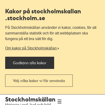
Kakor på stockholmskallan
.stockholm.se
På Stockholmskällan använder vi kakor, cookies, för att
sammanställa statistik och för att webbplatsen ska
fungera på ett bra sätt för dig.
Om kakor på Stockholmskällan
Godkänn alla kakor
Välj vilka kakor vi får använda
Till
Till
Stockholmskällan
navigationen
huvudinnehållet
Historia i ord, ljud och bild