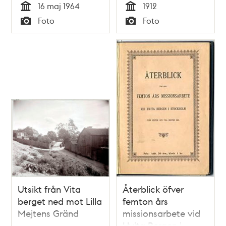
16 maj 1964
1912
Tid
Tid
Foto
Foto
Typ
Typ
Utsikt från Vita
Återblick öfver
berget ned mot Lilla
femton års
Mejtens Gränd
missionsarbete vid
Hvita Bergen i