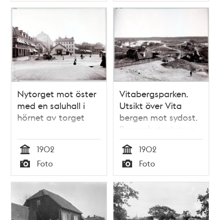
Typ
Typ
nordöstra hörn
Nuv. läge är nordost
om Sofia kyrka
Nytorget mot öster
Vitabergsparken.
med en saluhall i
Utsikt över Vita
hörnet av torget
bergen mot sydost.
Byggarbetsplatsen
är blivande Sofia
1902
1902
kyrka. I bakgrunden
Tid
Tid
Foto
Foto
Hammarby sjö. I
Typ
Typ
förgrunden
byggnader vid Stora
Mejtens gränd.