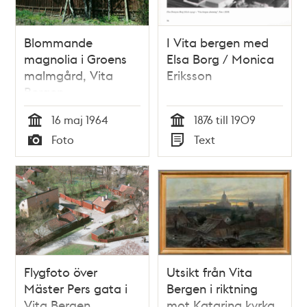
Blommande
I Vita bergen med
magnolia i Groens
Elsa Borg / Monica
malmgård, Vita
Eriksson
Bergen
16 maj 1964
1876 till 1909
Tid
Tid
Foto
Text
Typ
Typ
Flygfoto över
Utsikt från Vita
Mäster Pers gata i
Bergen i riktning
Vita Bergen
mot Katarina kyrka