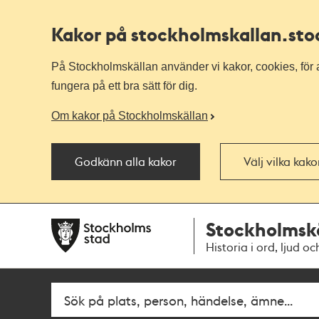
Kakor på stockholmskallan
.st
På Stockholmskällan använder vi kakor, cookies, för a
fungera på ett bra sätt för dig.
Om kakor på Stockholmskällan
Godkänn alla kakor
Välj vilka kak
Till
Till
Stockholmsk
navigationen
huvudinnehållet
Historia i ord, ljud oc
Fritextsök