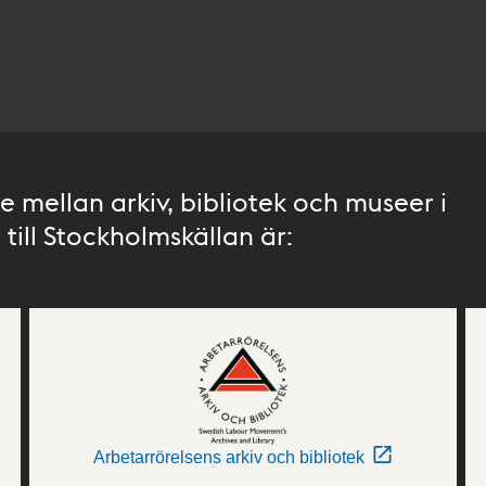
 mellan arkiv, bibliotek och museer i
till Stockholmskällan är:
Arbetarrörelsens arkiv och bibliotek