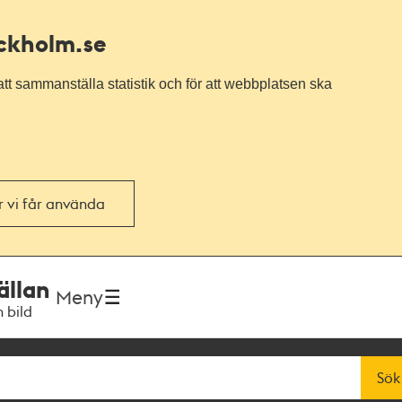
ockholm.se
tt sammanställa statistik och för att webbplatsen ska
or vi får använda
ällan
Meny
h bild
Sök