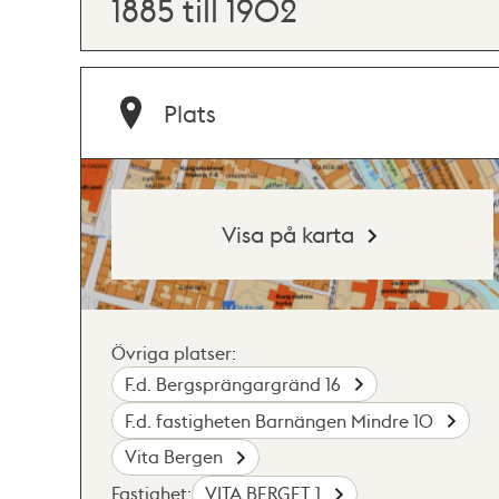
1885 till 1902
Plats
Visa på karta
Övriga platser:
F.d. Bergsprängargränd 16
F.d. fastigheten Barnängen Mindre 10
Vita Bergen
Fastighet:
VITA BERGET 1