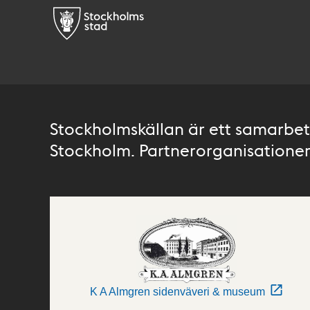
Stockholmskällan är ett samarbete
Stockholm. Partnerorganisationer 
K A Almgren sidenväveri & museum