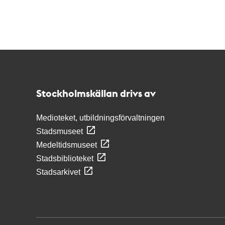
Kontakt
Stockholmskällan
Stockholmskällan drivs av
Medioteket, utbildningsförvaltningen
Stadsmuseet
Medeltidsmuseet
Stadsbiblioteket
Stadsarkivet