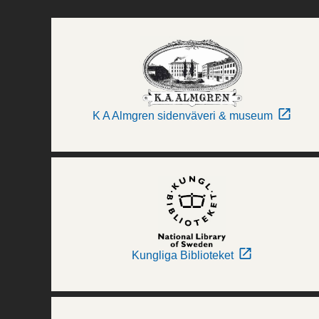
K A Almgren sidenväveri & museum
Kungliga Biblioteket