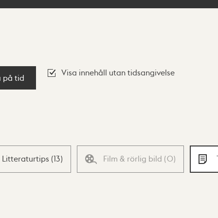
Visa innehåll utan tidsangivelse
a på tid
Litteraturtips
(
13
)
Film & rörlig bild
(
0
)