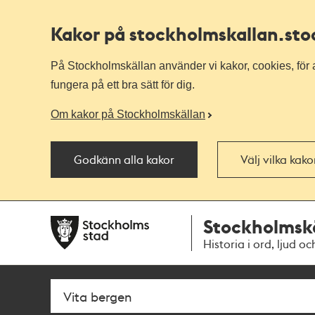
Kakor på stockholmskallan
.st
På Stockholmskällan använder vi kakor, cookies, för a
fungera på ett bra sätt för dig.
Om kakor på Stockholmskällan
Godkänn alla kakor
Välj vilka kak
Till
Till
Stockholmsk
navigationen
huvudinnehållet
Historia i ord, ljud oc
Sök
Fritextsök