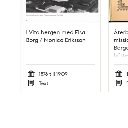
I Vita bergen med Elsa
Återb
Borg / Monica Eriksson
missi
Berge
höste
/ [El
1876 till 1909
Tid
Tid
Text
Typ
Typ