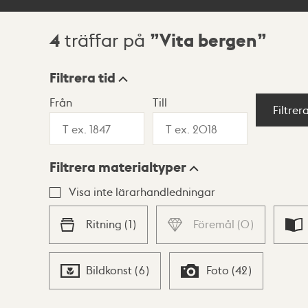
4
Vita bergen
träffar på
Sökresultat
Filtrera tid
Från
Till
Visningsläge
Filtrer
Filtrera materialtyper
Lista
Karta
Visa inte lärarhandledningar
Ritning
(
1
)
Föremål
(
0
)
Bildkonst
(
6
)
Foto
(
42
)