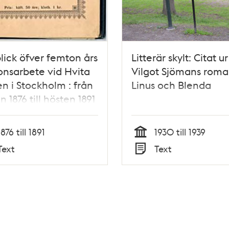
lick öfver femton års
Litterär skylt: Citat ur
onsarbete vid Hvita
Vilgot Sjömans rom
n i Stockholm : från
Linus och Blenda
n 1876 till hösten 1891
sa Borg]
1876 till 1891
1930 till 1939
Tid
Text
Text
Typ