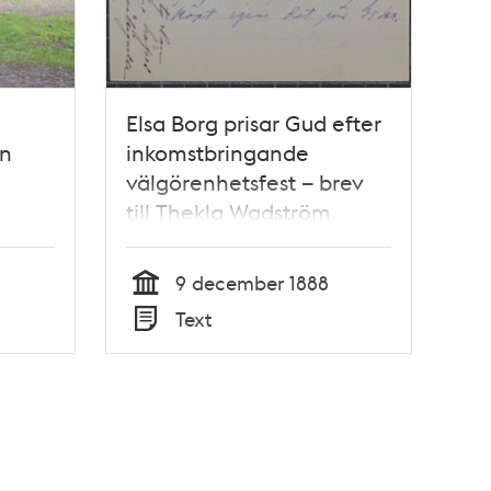
Elsa Borg prisar Gud efter
an
inkomstbringande
välgörenhetsfest – brev
till Thekla Wadström
9 december 1888
Tid
Text
Typ