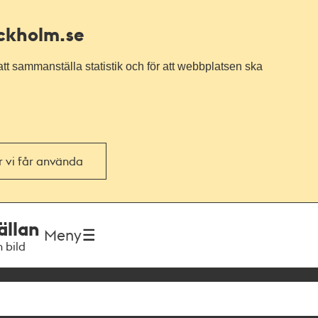
ockholm.se
tt sammanställa statistik och för att webbplatsen ska
or vi får använda
ällan
Meny
h bild