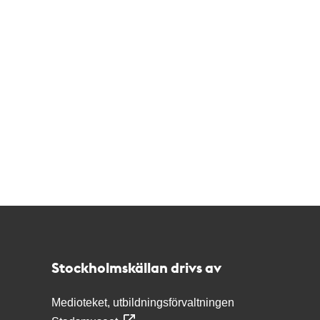
Kontakt
Stockholmskällan
Stockholmskällan drivs av
Medioteket, utbildningsförvaltningen