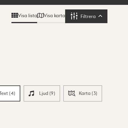
Visa karta
Visa lista
Filtrera
Filtrera
Text
(
4
)
Ljud
(
9
)
Karta
(
3
)