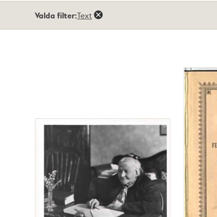
Totalt
Valda filter:
Text
4
träffar