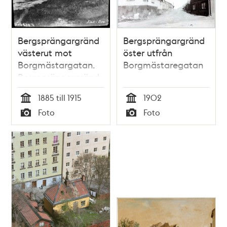
Bergsprängargränd
Bergsprängargränd
västerut mot
öster utfrån
Borgmästargatan.
Borgmästaregatan
Bergsprängargränd
nummer 12 på
1885 till 1915
1902
vänster sida. Nuv.
Tid
Tid
Foto
Foto
läge är vid Sofia
Typ
Typ
kyrkas norra sida