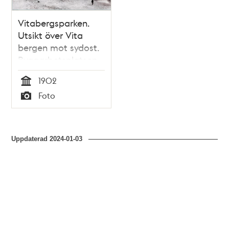
Vitabergsparken.
Utsikt över Vita
bergen mot sydost.
Byggarbetsplatsen
är blivande Sofia
1902
kyrka. I bakgrunden
Tid
Foto
Hammarby sjö. I
Typ
förgrunden
byggnader vid Stora
Mejtens gränd.
Uppdaterad
2024-01-03