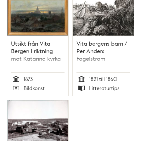
Utsikt från Vita
Vita bergens barn /
Bergen i riktning
Per Anders
mot Katarina kyrka
Fogelström
1873
1821 till 1860
Tid
Tid
Bildkonst
Litteraturtips
Typ
Typ