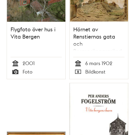
Flygfoto över hus i
Hörnet av
Vita Bergen
Renstiernas gata
och
Bergsprängargränd.
På krönet
2001
6 mars 1902
Bergsprängargränd
Tid
Tid
Foto
Bildkonst
2
Typ
Typ