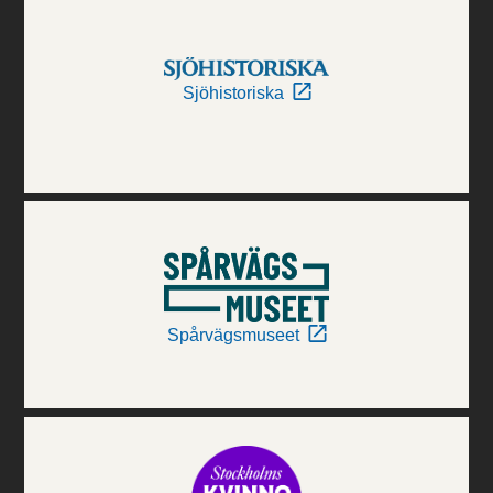
Sjöhistoriska
Spårvägsmuseet