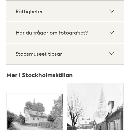
Rättigheter
Har du frågor om fotografiet?
Stadsmuseet tipsar
Mer i Stockholmskällan
Relaterade
poster
och
teman