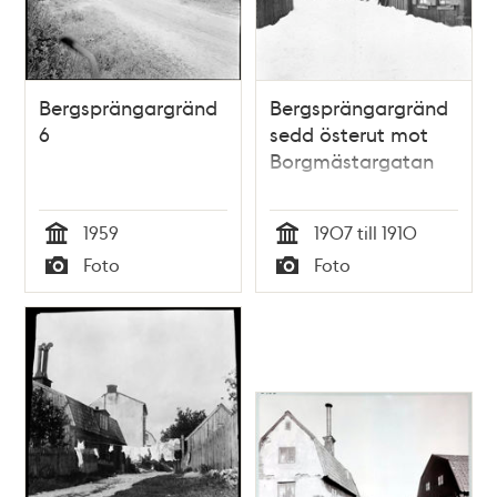
Bergsprängargränd
Bergsprängargränd
6
sedd österut mot
Borgmästargatan
1959
1907 till 1910
Tid
Tid
Foto
Foto
Typ
Typ