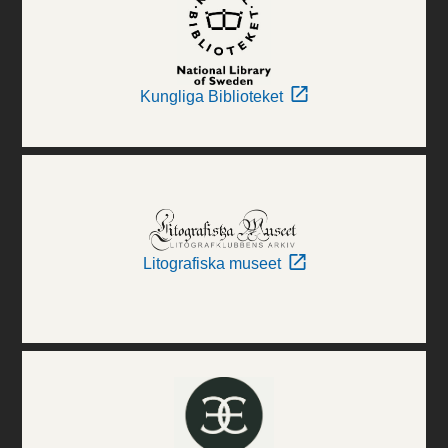
Kungliga Biblioteket
Litografiska museet