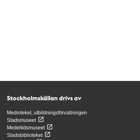
Kontakt
Stockholmskällan
Stockholmskällan drivs av
Medioteket, utbildningsförvaltningen
Stadsmuseet
Medeltidsmuseet
Stadsbiblioteket