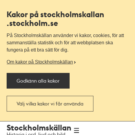
Kakor på stockholmskallan
.stockholm.se
På Stockholmskällan använder vi kakor, cookies, för att
sammanställa statistik och för att webbplatsen ska
fungera på ett bra sätt för dig.
Om kakor på Stockholmskällan
Godkänn alla kakor
Välj vilka kakor vi får använda
Till
Till
Stockholmskällan
navigationen
huvudinnehållet
Historia i ord, ljud och bild