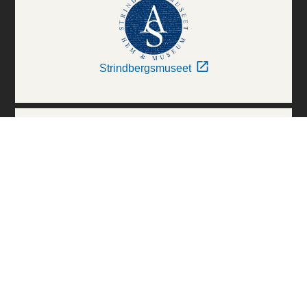
Strindbergsmuseet
Thielska Galleriet