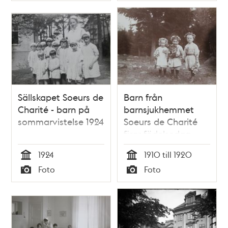
Sällskapet Soeurs de
Barn från
Charité - barn på
barnsjukhemmet
sommarvistelse 1924
Soeurs de Charité
firar födelsedag
1924
1910 till 1920
Tid
Tid
Foto
Foto
Typ
Typ