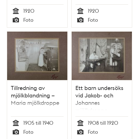
cirka 1920
1920
1920
Tid
Tid
Foto
Foto
Typ
Typ
Tillredning av
Ett barn undersöks
mjölkblandning –
vid Jakob- och
Maria mjölkdroppe
Johannes
mjölkdroppe
1905 till 1940
1908 till 1920
Tid
Tid
Foto
Foto
Typ
Typ