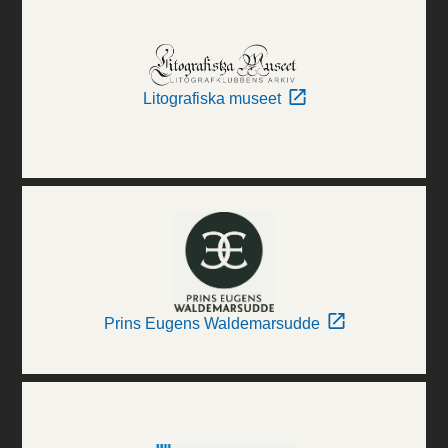
Litografiska museet
Prins Eugens Waldemarsudde