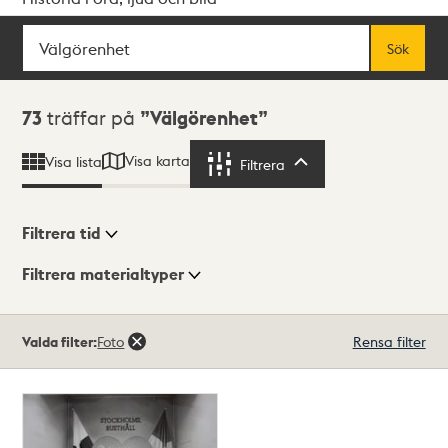
Sök
Fritextsök
Sök
Sökresultat
73
träffar på
Välgörenhet
Visa karta
Visa lista
Filtrera
Filtrera
Filtrera tid
Filtrera materialtyper
Visningsläge
Totalt
Valda filter:
Foto
Rensa filter
73
träffar
Lista
Karta