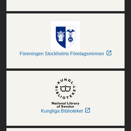
Föreningen Stockholms Företagsminnen
Kungliga Biblioteket