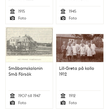
förening 1915
människor firar
freden med att
1915
1945
dansa på gatan.
Tid
Tid
Foto
Foto
Typ
Typ
Småbarnskolonin
Lill-Greta på kollo
Små Försök
1912
1907 till 1947
1912
Tid
Tid
Foto
Foto
Typ
Typ