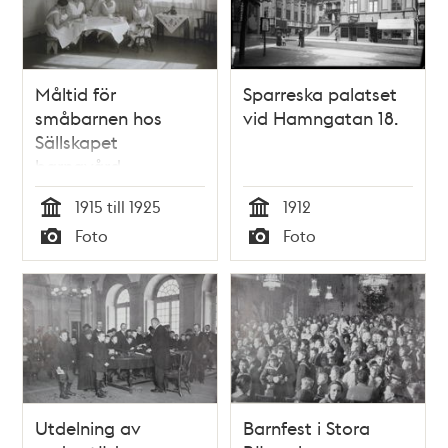
Måltid för
Sparreska palatset
småbarnen hos
vid Hamngatan 18.
Sällskapet
barnavård
1915 till 1925
1912
Tid
Tid
Foto
Foto
Typ
Typ
Utdelning av
Barnfest i Stora