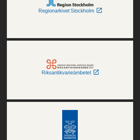
Regionarkivet Stockholm
Riksantikvarieämbetet