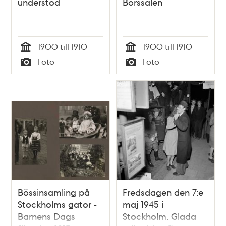
understöd
Börssalen
1900 till 1910
1900 till 1910
Tid
Tid
Foto
Foto
Typ
Typ
Bössinsamling på
Fredsdagen den 7:e
Stockholms gator -
maj 1945 i
Barnens Dags
Stockholm. Glada