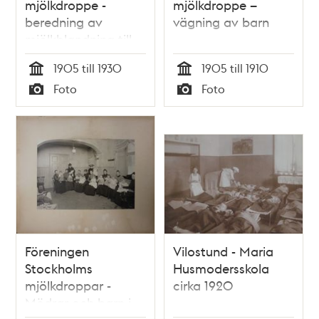
mjölkdroppe -
mjölkdroppe –
beredning av
vägning av barn
mjölkblandning till
spädbarn
1905 till 1930
1905 till 1910
Tid
Tid
Foto
Foto
Typ
Typ
Föreningen
Vilostund - Maria
Stockholms
Husmodersskola
mjölkdroppar -
cirka 1920
Mödrar och barn i