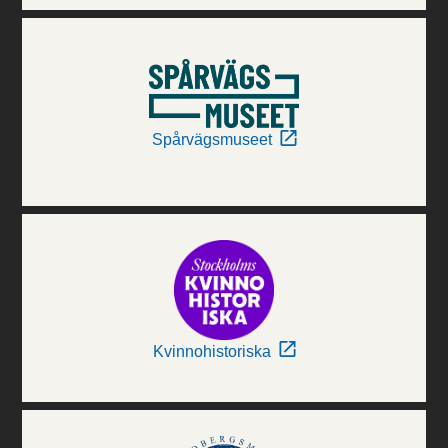
Spårvägsmuseet
Kvinnohistoriska