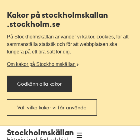
Kakor på stockholmskallan
.stockholm.se
På Stockholmskällan använder vi kakor, cookies, för att
sammanställa statistik och för att webbplatsen ska
fungera på ett bra sätt för dig.
Om kakor på Stockholmskällan
Godkänn alla kakor
Välj vilka kakor vi får använda
Till
Till
Stockholmskällan
navigationen
huvudinnehållet
Historia i ord, ljud och bild