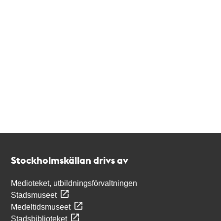
Kontakt
Stockholmskällan
Stockholmskällan drivs av
Medioteket, utbildningsförvaltningen
Stadsmuseet
Medeltidsmuseet
Stadsbiblioteket