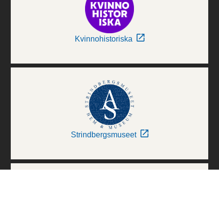
Kvinnohistoriska
Strindbergsmuseet