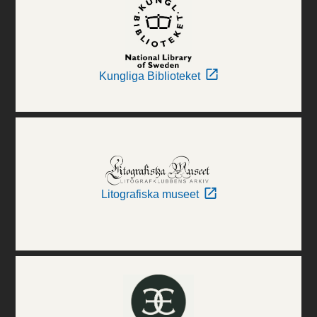
Kungliga Biblioteket
Litografiska museet