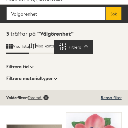
Sök
Fritextsök
Sök
Sökresultat
3
träffar på
Välgörenhet
Visa karta
Visa lista
Filtrera
Filtrera
Filtrera tid
Filtrera materialtyper
Visningsläge
Totalt
Valda filter:
Föremål
Rensa filter
3
träffar
Lista
Karta