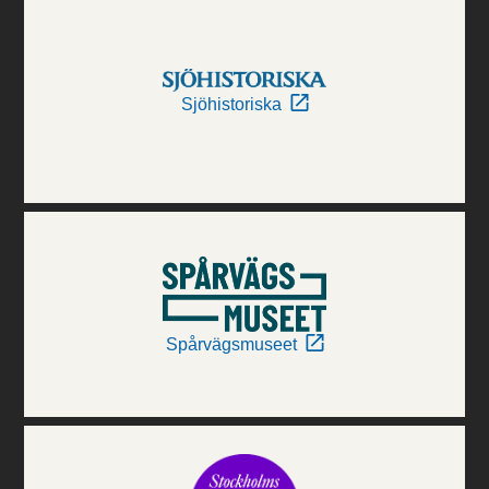
Sjöhistoriska
Spårvägsmuseet