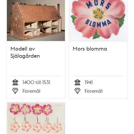
Modell av
Mors blomma
Själagården
1400 till 1531
1941
Tid
Tid
Föremål
Föremål
Typ
Typ