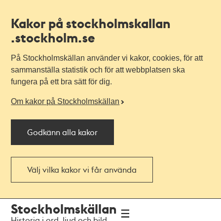
Kakor på stockholmskallan
.stockholm.se
På Stockholmskällan använder vi kakor, cookies, för att
sammanställa statistik och för att webbplatsen ska
fungera på ett bra sätt för dig.
Om kakor på Stockholmskällan
Godkänn alla kakor
Välj vilka kakor vi får använda
Till
Till
Stockholmskällan
navigationen
huvudinnehållet
Historia i ord, ljud och bild