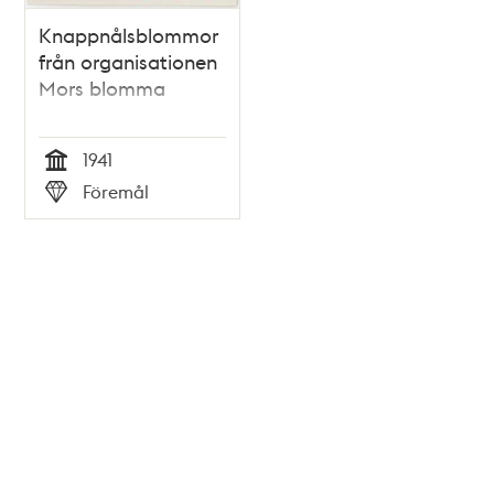
Knappnålsblommor
från organisationen
Mors blomma
1941
Tid
Föremål
Typ