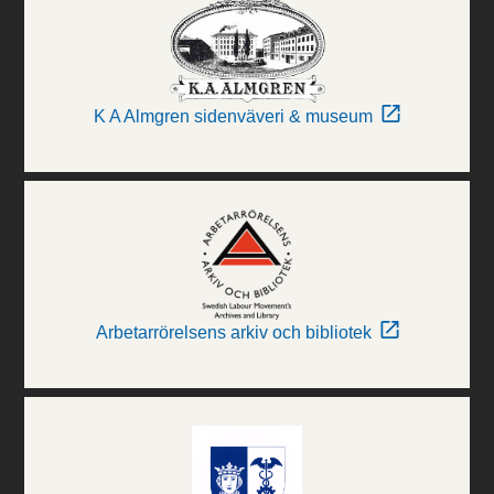
K A Almgren sidenväveri & museum
Arbetarrörelsens arkiv och bibliotek