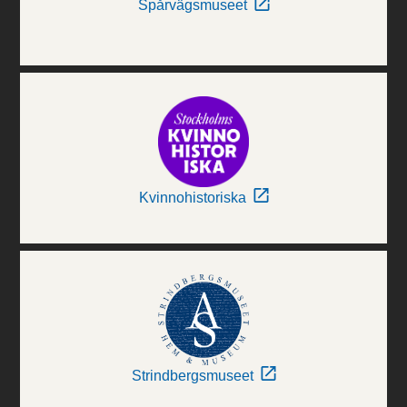
Spårvägsmuseet
Kvinnohistoriska
Strindbergsmuseet