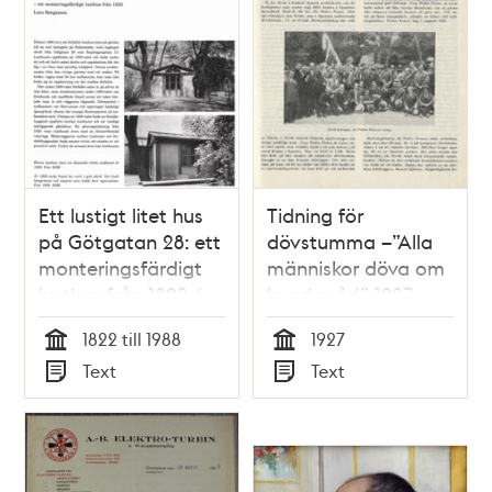
Ett lustigt litet hus
Tidning för
på Götgatan 28: ett
dövstumma –”Alla
monteringsfärdigt
människor döva om
lusthus från 1822 /
hundra år!” 1927
Lars Bengtsson
1822 till 1988
1927
Tid
Tid
Text
Text
Typ
Typ