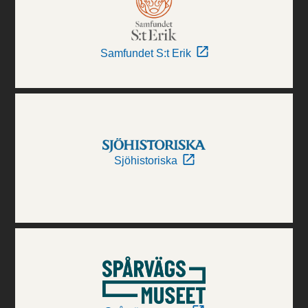
Samfundet S:t Erik
Sjöhistoriska