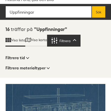
Sök
Fritextsök
Sök
Sökresultat
16
träffar på
Uppfinningar
Visa karta
Visa lista
Filtrera
Filtrera
Filtrera tid
Filtrera materialtyper
Visningsläge
Totalt
16
träffar
Lista
Karta