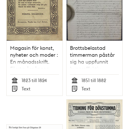
Magasin för konst,
Brottsbelastad
nyheter och moder :
timmerman påstår
En månadsskrift.
sig ha uppfunnit
Första årgången
hypereffektiv
ångmaskin - brev till
1823 till 1824
1851 till 1882
Dr Nyström 1882
Tid
Tid
Text
Text
Typ
Typ