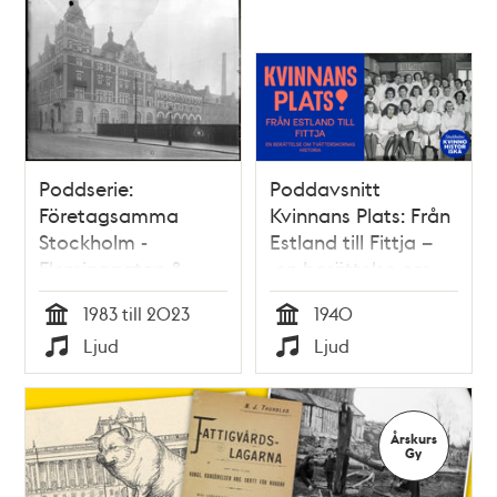
Poddserie:
Poddavsnitt
Företagsamma
Kvinnans Plats: Från
Stockholm -
Estland till Fittja –
Fleminggatan 8,
en berättelse om
Alfa Laval
tvätterskornas
1983 till 2023
1940
historia
Tid
Tid
Ljud
Ljud
Typ
Typ
Årskurs
Gy