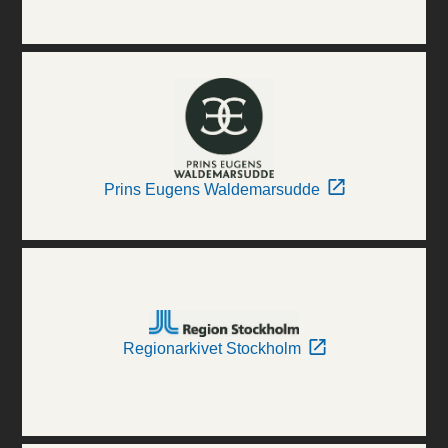
Prins Eugens Waldemarsudde
Regionarkivet Stockholm