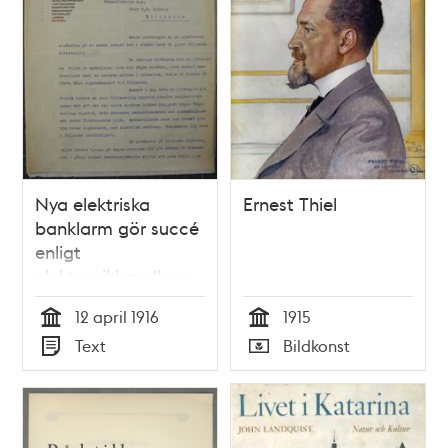
Nya elektriska
Ernest Thiel
banklarm gör succé
enligt
elektronikhandlare
Waldenström
12 april 1916
1915
Tid
Tid
Text
Bildkonst
Typ
Typ