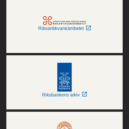
Riksantikvarieämbetet
Riksbankens arkiv