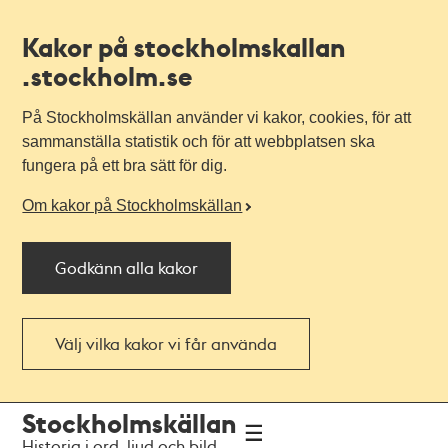
Kakor på stockholmskallan
.stockholm.se
På Stockholmskällan använder vi kakor, cookies, för att
sammanställa statistik och för att webbplatsen ska
fungera på ett bra sätt för dig.
Om kakor på Stockholmskällan
Godkänn alla kakor
Välj vilka kakor vi får använda
Till
Till
Stockholmskällan
navigationen
huvudinnehållet
Historia i ord, ljud och bild