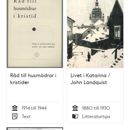
Råd till husmödrar i
Livet i Katarina /
kristider
John Landquist
1914 till 1944
1880 till 1930
Tid
Tid
Text
Litteraturtips
Typ
Typ