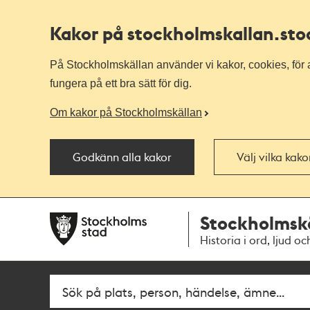
Kakor på stockholmskallan
.st
På Stockholmskällan använder vi kakor, cookies, för a
fungera på ett bra sätt för dig.
Om kakor på Stockholmskällan
Godkänn alla kakor
Välj vilka kak
Till
Till
Stockholmsk
navigationen
huvudinnehållet
Historia i ord, ljud oc
Fritextsök