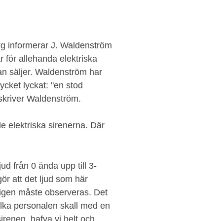
berg informerar J. Waldenström
r för allehanda elektriska
an säljer. Waldenström har
mycket lyckat: "en stod
 skriver Waldenström.
 de elektriska sirenerna. Där
jud från 0 ända upp till 3-
gör att det ljud som här
ligen måste observeras. Det
ilka personalen skall med en
 sirenen, hafva vi helt och