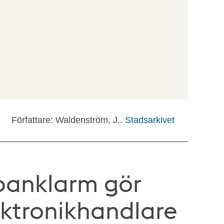
Författare: Waldenström, J..
Stadsarkivet
 banklarm gör
ektronikhandlare