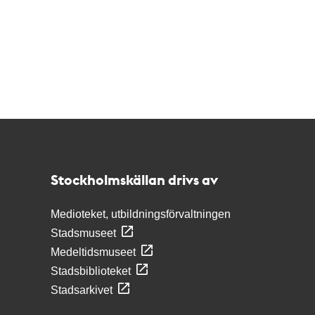
Kontakt
Stockholmskällan
Stockholmskällan drivs av
Medioteket, utbildningsförvaltningen
Stadsmuseet
Medeltidsmuseet
Stadsbiblioteket
Stadsarkivet