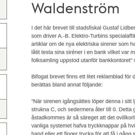
Waldenström
I det här brevet till stadsfiskal Gustaf Lid
som driver A.-B. Elektro-Turbins specialaffä
artiklar om de nya elektriska sirener som h
låtit testa sina siréner i en bank vilket var 
folksamling uppstod utanför bankkontoret"
Bifogat brevet finns ett litet reklamblad för
berättas bland annat följande:
"När sirenen igångsättes löper denna i sitt l
strukna C, och sedermera åter till 0. Detta 
åstadkommes är så säreget att det ovillkor
vanliga systemet hafva tryckknappar på hv
hand eller ett finger trycka för att få i gång