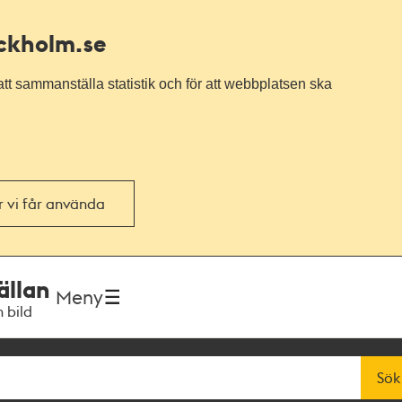
ockholm.se
tt sammanställa statistik och för att webbplatsen ska
or vi får använda
ällan
Meny
h bild
Sök