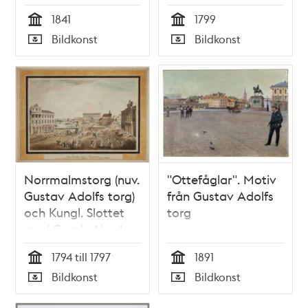
trupprevy på
1841
1799
Ladugårdsgärde
Tid
Tid
Bildkonst
Bildkonst
Typ
Typ
Norrmalmstorg (nuv.
"Ottefåglar". Motiv
Gustav Adolfs torg)
från Gustav Adolfs
och Kungl. Slottet
torg
med Gamla Norrbro
(riven 1797)
1794 till 1797
1891
Tid
Tid
Bildkonst
Bildkonst
Typ
Typ