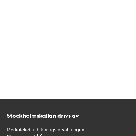
Kontakt
Stockholmskällan
Stockholmskällan drivs av
Medioteket, utbildningsförvaltningen