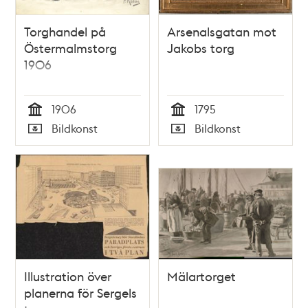
Torghandel på
Arsenalsgatan mot
Östermalmstorg
Jakobs torg
1906
1906
1795
Tid
Tid
Bildkonst
Bildkonst
Typ
Typ
Illustration över
Mälartorget
planerna för Sergels