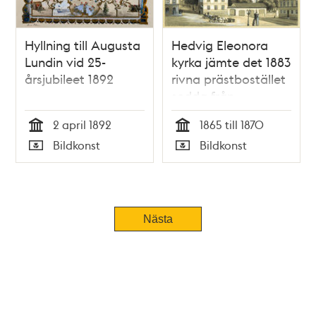
Hyllning till Augusta
Hedvig Eleonora
Lundin vid 25-
kyrka jämte det 1883
årsjubileet 1892
rivna prästbostället
sedda från
Östermalmstorg (då
2 april 1892
1865 till 1870
Ladugårdslandstorg)
Tid
Tid
Bildkonst
Bildkonst
Typ
Typ
Nästa