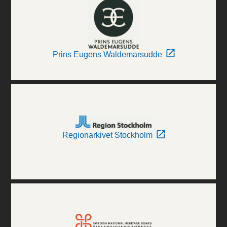
Prins Eugens Waldemarsudde
Regionarkivet Stockholm