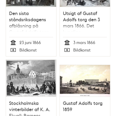
Den sista
Utsigt af Gustaf
ståndsriksdagens
Adolfs torg den 3
afblåsning på
mars 1866. Det
Gustaf Adolfs torg.
kungliga
Litografi i Ny
Slädpartiet.
23 juni 1866
3 mars 1866
Illustrerad Tidning,
Litografi i Ny
Tid
Tid
Bildkonst
Bildkonst
nr 25 den 23 juni
Illustrerad Tidning,
Typ
Typ
1866
nr 11 den 17 mars
1866
Stockholmska
Gustaf Adolfs torg
vinterbilder af K. A.
1859
Ekvall: Barnens