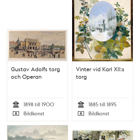
Gustav Adolfs torg
Vinter vid Karl XII:s
och Operan
torg
1898 till 1900
1885 till 1895
Tid
Tid
Bildkonst
Bildkonst
Typ
Typ