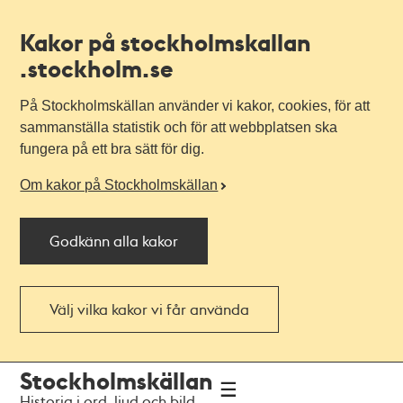
Kakor på stockholmskallan
.stockholm.se
På Stockholmskällan använder vi kakor, cookies, för att
sammanställa statistik och för att webbplatsen ska
fungera på ett bra sätt för dig.
Om kakor på Stockholmskällan
Godkänn alla kakor
Välj vilka kakor vi får använda
Till
Till
Stockholmskällan
navigationen
huvudinnehållet
Historia i ord, ljud och bild