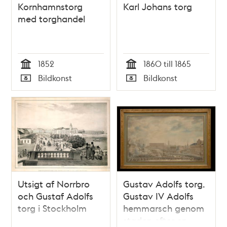
Kornhamnstorg
Karl Johans torg
med torghandel
1852
1860 till 1865
Tid
Tid
Bildkonst
Bildkonst
Typ
Typ
Utsigt af Norrbro
Gustav Adolfs torg.
och Gustaf Adolfs
Gustav IV Adolfs
torg i Stockholm
hemmarsch genom
staden efter en