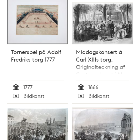
Tornerspel på Adolf
Middagskonsert å
Fredriks torg 1777
Carl XIIIs torg.
Originalteckning af
Gustave Janet i Ny
Illustrerad Tidning nr
1777
1866
24, den 16 juni 1866
Tid
Tid
Bildkonst
Bildkonst
Typ
Typ