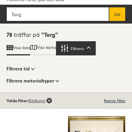
Sök
Fritextsök
Sök
Sökresultat
78
träffar på
Torg
Visa karta
Visa lista
Filtrera
Filtrera
Filtrera tid
Filtrera materialtyper
Visningsläge
Totalt
Valda filter:
Bildkonst
Rensa filter
78
träffar
Lista
Karta