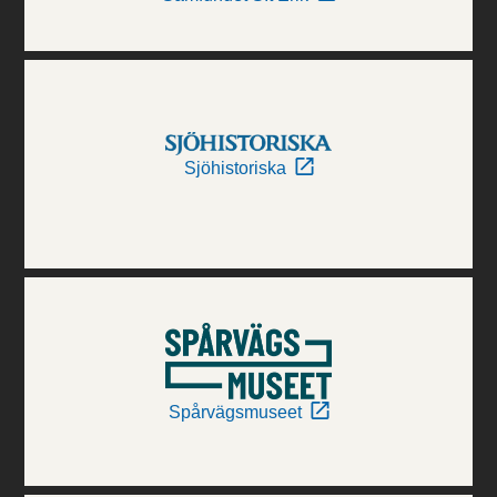
Sjöhistoriska
Spårvägsmuseet