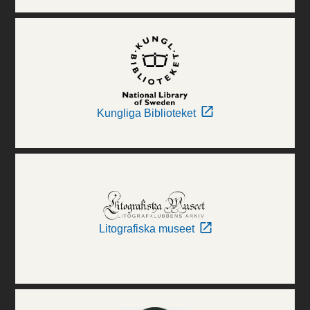
Kungliga Biblioteket
Litografiska museet