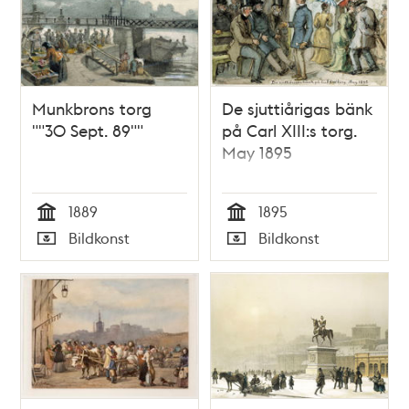
Munkbrons torg
De sjuttiårigas bänk
""30 Sept. 89""
på Carl XIII:s torg.
May 1895
1889
1895
Tid
Tid
Bildkonst
Bildkonst
Typ
Typ