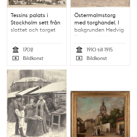
Tessins palats i
Östermalmstorg
Stockholm sett från
med torghandel. I
slottet och torget
bakgrunden Hedvig
Eleonora kyrka.
1702
1910 till 1915
Tid
Tid
Bildkonst
Bildkonst
Typ
Typ