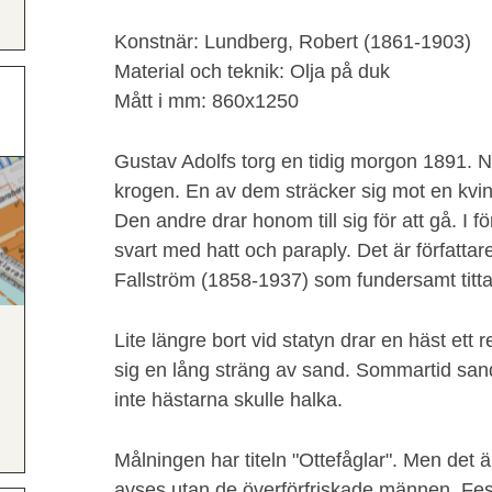
Konstnär: Lundberg, Robert (1861-1903)
Material och teknik: Olja på duk
Mått i mm: 860x1250
Gustav Adolfs torg en tidig morgon 1891. 
krogen. En av dem sträcker sig mot en kvinna
Den andre drar honom till sig för att gå. I 
svart med hatt och paraply. Det är författar
Fallström (1858-1937) som fundersamt titta
Lite längre bort vid statyn drar en häst ett
sig en lång sträng av sand. Sommartid sand
inte hästarna skulle halka.
Målningen har titeln "Ottefåglar". Men det 
avses utan de överförfriskade männen. Feste