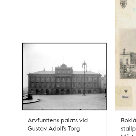
poster
och
teman
Arvfurstens palats vid
Bokl
Gustav Adolfs Torg
stall