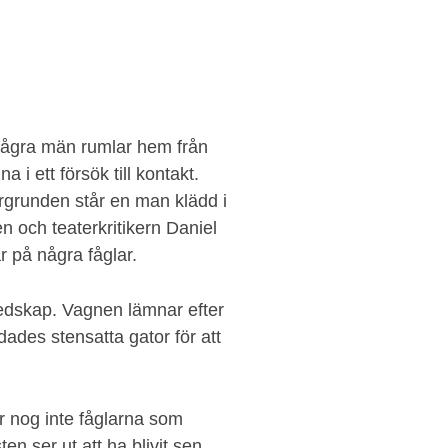
Några män rumlar hem från
 i ett försök till kontakt.
förgrunden står en man klädd i
en och teaterkritikern Daniel
r på några fåglar.
 redskap. Vagnen lämnar efter
ades stensatta gator för att
är nog inte fåglarna som
n ser ut att ha blivit sen