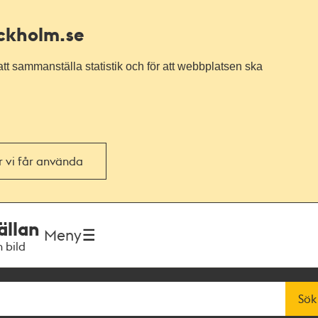
ockholm.se
tt sammanställa statistik och för att webbplatsen ska
or vi får använda
ällan
Meny
h bild
Sök