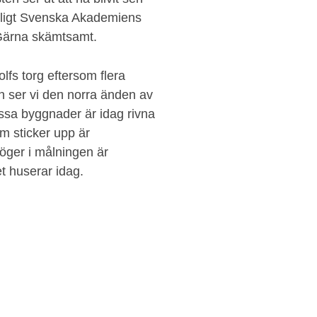
enligt Svenska Akademiens
Gärna skämtsamt.
olfs torg eftersom flera
en ser vi den norra änden av
ssa byggnader är idag rivna
om sticker upp är
höger i målningen är
et huserar idag.