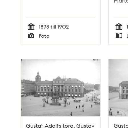
Mårt
1898 till 1902
Tid
Tid
Foto
Typ
Typ
Gustaf Adolfs torg, Gustav
Gusta