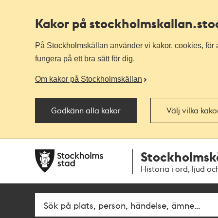
Kakor på stockholmskallan
.st
På Stockholmskällan använder vi kakor, cookies, för a
fungera på ett bra sätt för dig.
Om kakor på Stockholmskällan
Godkänn alla kakor
Välj vilka kak
Till
Till
Stockholmsk
navigationen
huvudinnehållet
Historia i ord, ljud oc
Fritextsök