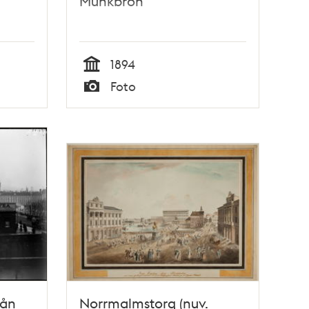
Munkbron
1894
Tid
Foto
Typ
rån
Norrmalmstorg (nuv.