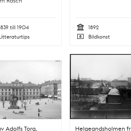
en Rasch
1839 till 1904
1892
Tid
Litteraturtips
Bildkonst
Typ
v Adolfs Torg,
Helgeandsholmen f