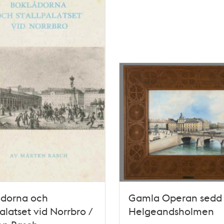
ådorna och
Gamla Operan sedd 
palatset vid Norrbro /
Helgeandsholmen