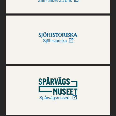
Samfundet S:t Erik
Sjöhistoriska
Spårvägsmuseet