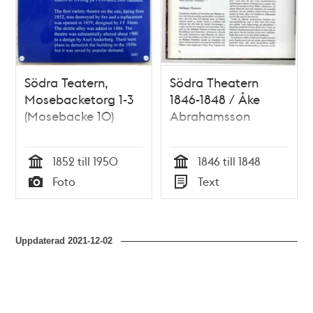
Södra Teatern,
Södra Theatern
Mosebacketorg 1-3
1846-1848 / Åke
(Mosebacke 10)
Abrahamsson
1852 till 1950
1846 till 1848
Tid
Tid
Foto
Text
Typ
Typ
Uppdaterad
2021-12-02