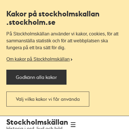
Kakor på stockholmskallan
.stockholm.se
På Stockholmskällan använder vi kakor, cookies, för att
sammanställa statistik och för att webbplatsen ska
fungera på ett bra sätt för dig.
Om kakor på Stockholmskällan
Godkänn alla kakor
Välj vilka kakor vi får använda
Till
Till
Stockholmskällan
navigationen
huvudinnehållet
Historia i ord, ljud och bild