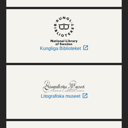
Kungliga Biblioteket
Litografiska museet