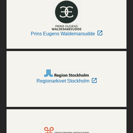
Prins Eugens Waldemarsudde
Regionarkivet Stockholm