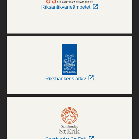
Riksantikvarieämbetet
Riksbankens arkiv