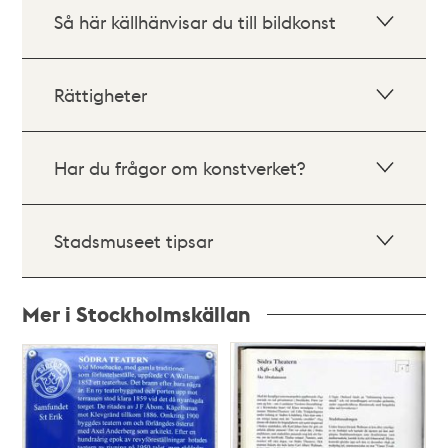
Så här källhänvisar du till bildkonst
Rättigheter
Har du frågor om konstverket?
Stadsmuseet tipsar
Mer i Stockholmskällan
Relaterade
poster
och
teman