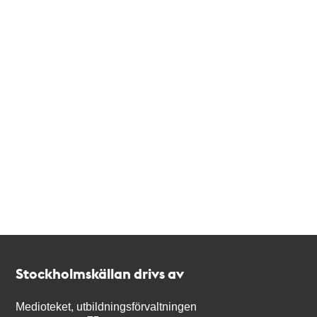
Kontakt
Stockholmskällan
Stockholmskällan drivs av
Medioteket, utbildningsförvaltningen