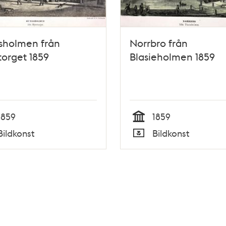
sholmen från
Norrbro från
orget 1859
Blasieholmen 1859
1859
1859
Tid
Bildkonst
Bildkonst
Typ