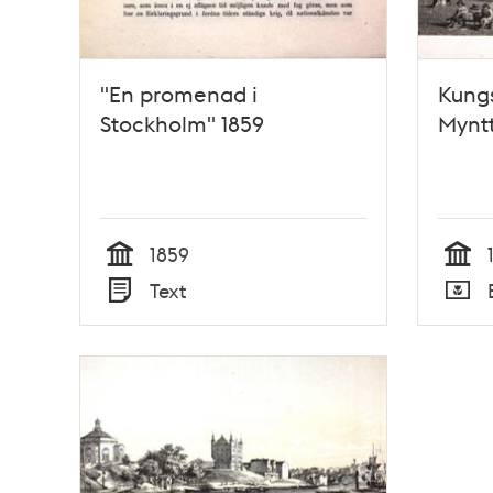
"En promenad i
Kung
Stockholm" 1859
Myntt
1859
Tid
Tid
Text
Typ
Typ