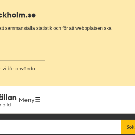
ockholm.se
tt sammanställa statistik och för att webbplatsen ska
or vi får använda
ällan
Meny
h bild
Sök