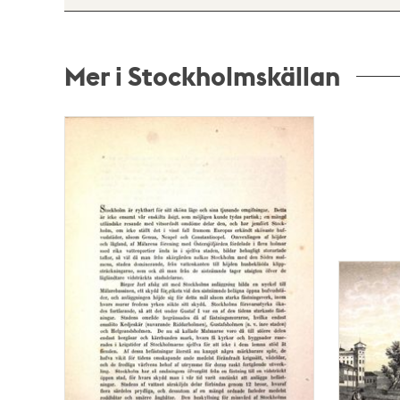
Mer i Stockholmskällan
Relaterade
poster
och
teman