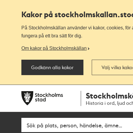
Kakor på stockholmskallan
.st
På Stockholmskällan använder vi kakor, cookies, för a
fungera på ett bra sätt för dig.
Om kakor på Stockholmskällan
Godkänn alla kakor
Välj vilka kak
Till
Till
Stockholmsk
navigationen
huvudinnehållet
Historia i ord, ljud oc
Fritextsök