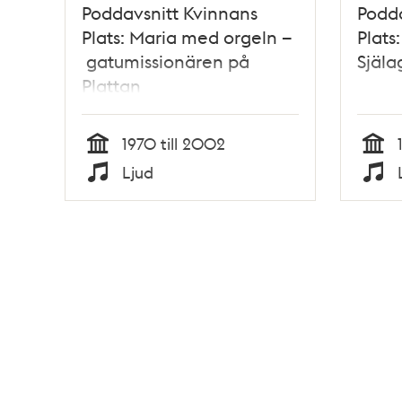
Poddavsnitt Kvinnans
Podda
Plats: Maria med orgeln –
Plats
gatumissionären på
Själa
Plattan
1970 till 2002
Tid
Tid
Ljud
Typ
Typ