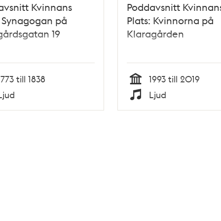
vsnitt Kvinnans
Poddavsnitt Kvinnan
: Synagogan på
Plats: Kvinnorna på
gårdsgatan 19
Klaragården
1773 till 1838
1993 till 2019
Tid
Ljud
Ljud
Typ