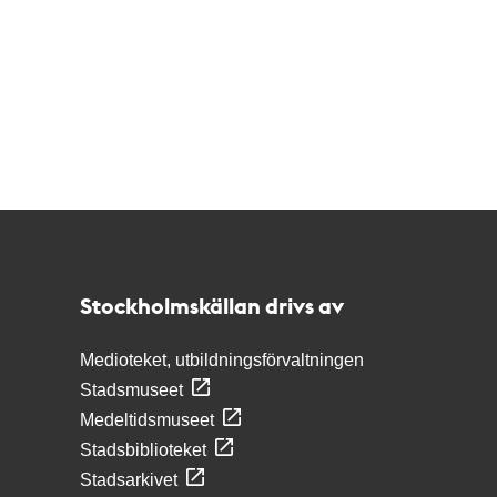
Kontakt
Stockholmskällan
Stockholmskällan drivs av
Medioteket, utbildningsförvaltningen
Stadsmuseet
Medeltidsmuseet
Stadsbiblioteket
Stadsarkivet