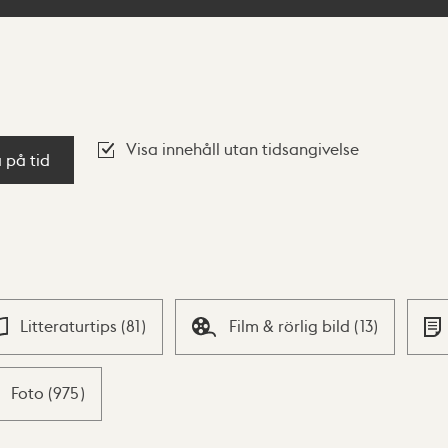
Visa innehåll utan tidsangivelse
a på tid
Litteraturtips
(
81
)
Film & rörlig bild
(
13
)
Foto
(
975
)