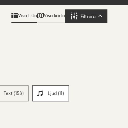
Visa karta
Visa lista
Filtrera
Filtrera
Text
(
158
)
Ljud
(
11
)