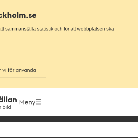
ockholm.se
tt sammanställa statistik och för att webbplatsen ska
or vi får använda
ällan
Meny
h bild