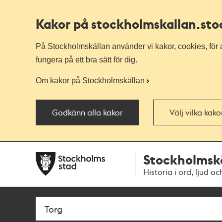
Kakor på stockholmskallan
.st
På Stockholmskällan använder vi kakor, cookies, för a
fungera på ett bra sätt för dig.
Om kakor på Stockholmskällan
Godkänn alla kakor
Välj vilka kak
Till
Till
Stockholmsk
navigationen
huvudinnehållet
Historia i ord, ljud oc
Sök
Fritextsök