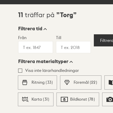
11
Torg
träffar på
Sökresultat
Filtrera tid
Från
Till
Visningsläge
Filtrer
Filtrera materialtyper
Lista
Karta
Visa inte lärarhandledningar
Ritning
(
33
)
Föremål
(
22
)
Karta
(
31
)
Bildkonst
(
78
)