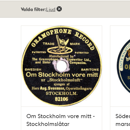
Totalt
Valda filter:
Ljud
11
träffar
Om Stockholm vore mitt -
Söde
Stockholmslåtar
marsc