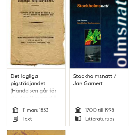
Det lagliga
Stockholmsnatt /
pigstädjandet.
Jan Garnert
(Händelsen går för
sig den 11 mars d.å.,
uti ett i närheten af
11 mars 1833
1700 till 1998
Skeppsbron beläget
Tid
Tid
Text
Litteraturtips
hus.)
Typ
Typ