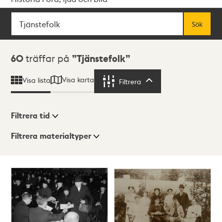
Sök
Fritextsök
Sök
Sökresultat
60
träffar på
Tjänstefolk
Visa karta
Visa lista
Filtrera
Filtrera
Filtrera tid
Filtrera materialtyper
Visningsläge
Totalt
60
träffar
Lista
Karta