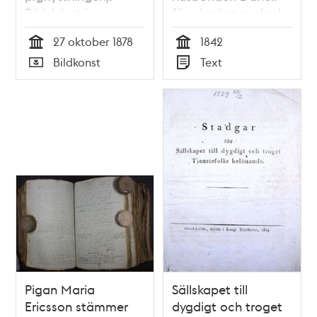
Bildskämt i
för olagligt avsked -
Söndags-Nisse –
rättsfall 1842
27 oktober 1878
1842
Illustreradt
Tid
Tid
Bildkonst
Text
Veckoblad för
Typ
Typ
Skämt, Humor och
Satir, nr 43, den 27
oktober 1878
Pigan Maria
Sällskapet till
Ericsson stämmer
dygdigt och troget