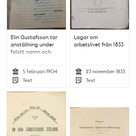
Elin Gustafsson tar
Lagar om
anställning under
arbetslivet från 1833
falskt namn och
stjäl 5 kr
5 februari 1904
23 november 1833
Tid
Tid
Text
Text
Typ
Typ