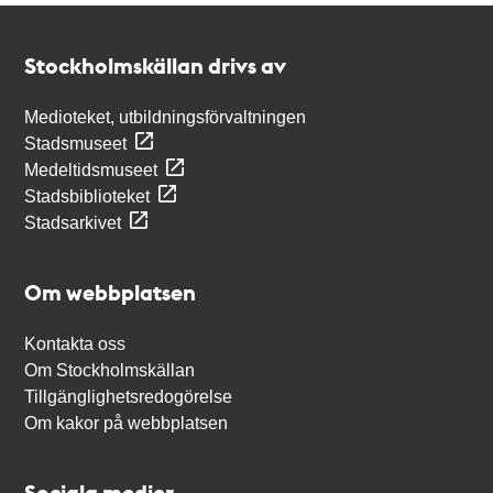
Kontakt
Stockholmskällan
Stockholmskällan drivs av
Medioteket, utbildningsförvaltningen
Stadsmuseet
Medeltidsmuseet
Stadsbiblioteket
Stadsarkivet
Om webbplatsen
Kontakta oss
Om Stockholmskällan
Tillgänglighetsredogörelse
Om kakor på webbplatsen
Sociala medier