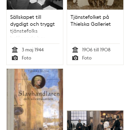
Sällskapet till
Tjänstefolket på
dygdigt och tryggt
Thielska Galleriet
tjänstefolks
belönande har
årssammankomst
3 maj 1944
1906 till 1908
och delar ut
Tid
Tid
Foto
Foto
ekonomisk belöning
Typ
Typ
till trotjänarinnor
som varit i tjänst i
mer än 20 år