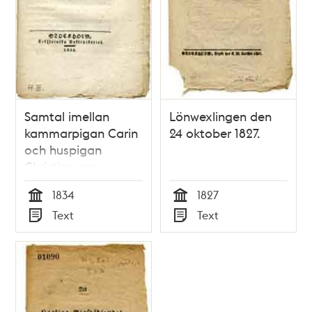
Samtal imellan
Lönwexlingen den
kammarpigan Carin
24 oktober 1827.
och huspigan
Christine om
cholera-sjukdomen.
1834
1827
Tid
Tid
Text
Text
Typ
Typ