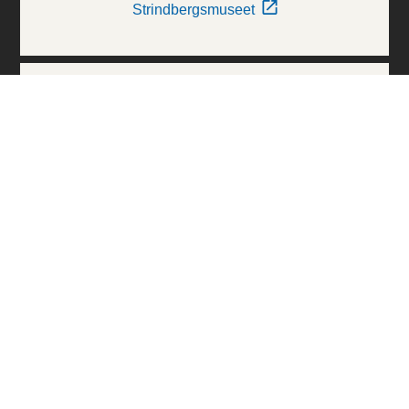
Strindbergsmuseet
Thielska Galleriet
Världskulturmuseerna