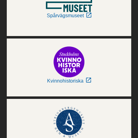
Spårvägsmuseet
Kvinnohistoriska