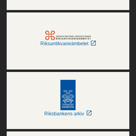
Riksantikvarieämbetet
Riksbankens arkiv