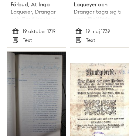
Förbud, At Inga
Laqueyer och
Laqueier, Drängar
Drängar taga sig til
och Gesäller skola
wara för Wärjors
bära Wärjor, Icke
bärande och
19 oktober 1719
12 maj 1732
heller Inqwarterade
Excessers
Tid
Tid
Text
Text
och i Guarnizon
föröfwande emot
Typ
Typ
liggande Soldater,
Förordningarne"
enär de intet äro på
1732
Wacht och
Commenderingar"
1719