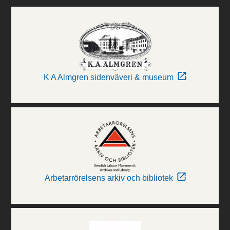
K A Almgren sidenväveri & museum
Arbetarrörelsens arkiv och bibliotek