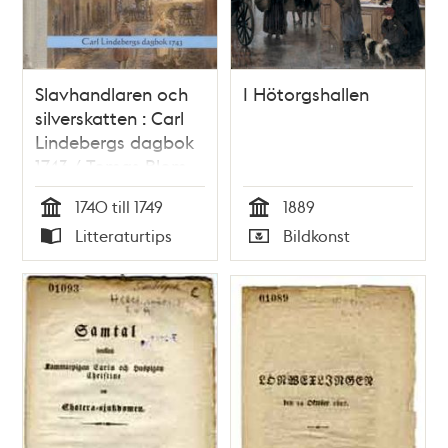
Slavhandlaren och
I Hötorgshallen
silverskatten : Carl
Lindebergs dagbok
1743 / Tomas Blom
1740 till 1749
1889
Tid
Tid
Litteraturtips
Bildkonst
Typ
Typ