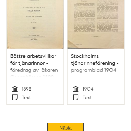
Bättre arbetsvillkor
Stockholms
för tjänarinnor -
tjänarinneförening -
föredrag av läkaren
programblad 1904
Oscar Nissen 1892
1892
1904
Tid
Tid
Text
Text
Typ
Typ
Nästa