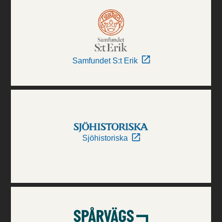
Samfundet S:t Erik
Sjöhistoriska