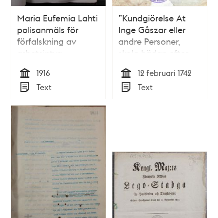
Maria Eufemia Lahti
”Kundgiörelse At
polisanmäls för
Inge Gåszar eller
förfalskning av
andre Personer,
arbetsintyg -
skola hädan efter
polisrapport 1916
åka på Kiälckar eller
1916
12 februari 1742
små Slädor,
Tid
Tid
Text
Text
hwarcken i Staden
Typ
Typ
eller på Malmarne
utföre Backar eller
Brinckar” 1742