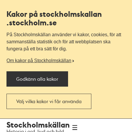
Kakor på stockholmskallan
.stockholm.se
På Stockholmskällan använder vi kakor, cookies, för att
sammanställa statistik och för att webbplatsen ska
fungera på ett bra sätt för dig.
Om kakor på Stockholmskällan
Godkänn alla kakor
Välj vilka kakor vi får använda
Till
Till
Stockholmskällan
navigationen
huvudinnehållet
Historia i ord, ljud och bild