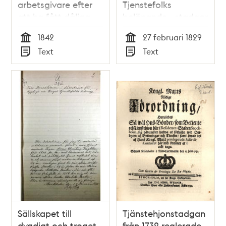
arbetsgivare efter
Tjenstefolks
att ha fått dåliga
belönande - stadgar
arbetsbetyg –
1829
1842
27 februari 1829
rättsfall 1842
Tid
Tid
Text
Text
Typ
Typ
Sällskapet till
Tjänstehjonstadgan
dygdigt och troget
från 1732 reglerade