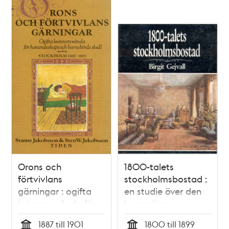
Orons och
1800-talets
förtvivlans
stockholmsbostad :
gärningar : ogifta
en studie över den
kvinnors vånda för
borgerliga
havandeskaps och
bostadens
1887 till 1901
1800 till 1899
barnsbörds skull :
planlösning i