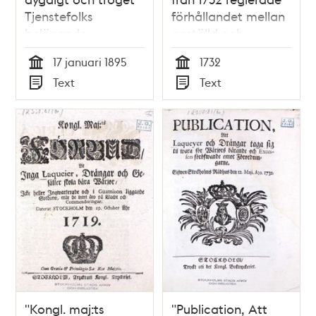
Tjenstefolks
förhållandet mellan
belönande -
anställd och
ansökan 1895
arbetsgivare
17 januari 1895
1732
Tid
Tid
Text
Text
Typ
Typ
"Kongl. maj:ts
"Publication, Att