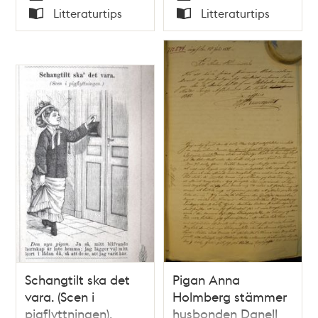
Tid
Tid
Litteraturtips
Litteraturtips
Stockholm 1887-1901
hyreshusen / Birgit
Typ
Typ
/ Svante Jakobsson
Gejvall
& Sten W. Jakobsson
Schangtilt ska det
Pigan Anna
vara. (Scen i
Holmberg stämmer
pigflyttningen).
husbonden Danell