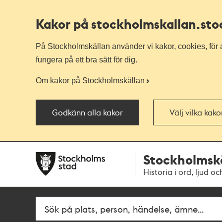
Kakor på stockholmskallan
.st
På Stockholmskällan använder vi kakor, cookies, för a
fungera på ett bra sätt för dig.
Om kakor på Stockholmskällan
Godkänn alla kakor
Välj vilka kak
Till
Till
Stockholmsk
navigationen
huvudinnehållet
Historia i ord, ljud oc
Fritextsök