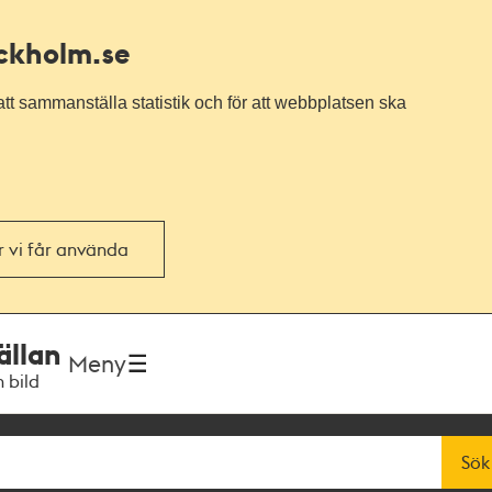
ockholm.se
tt sammanställa statistik och för att webbplatsen ska
or vi får använda
ällan
Meny
h bild
Sök