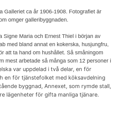
ka Galleriet ca år 1906-1908. Fotografiet är
 som omger galleribyggnaden.
a Signe Maria och Ernest Thiel i början av
tab med bland annat en kokerska, husjungfru,
 för att ta hand om hushållet. Så småningom
Som mest arbetade så många som 12 personer i
ka var uppdelad i två delar, en för
 en för tjänstefolket med köksavdelning
stående byggnad, Annexet, som rymde stall,
re lägenheter för gifta manliga tjänare.