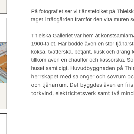
På fotografiet ser vi tjänstefolket på Thiels
taget i trädgården framför den vita muren
Thielska Galleriet var hem åt konstsamlarn
1900-talet. Här bodde även en stor tjänars
köksa, tvätterska, betjänt, kusk och dräng
tillkom även en chaufför och kassörska. 
Huvudbyggnaden på Thiels
huset samtidigt.
herrskapet med salonger och sovrum och
och tjänarrum. Det byggdes även en fri
torkvind, elektricitetsverk samt två mind