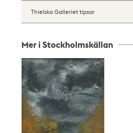
Thielska Galleriet tipsar
Mer i Stockholmskällan
Relaterade
poster
och
teman