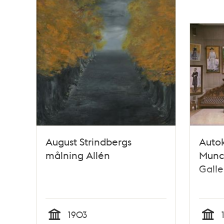
August Strindbergs
Autok
målning Allén
Munch
Galle
1903