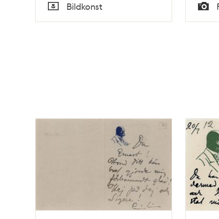
Tid
Tid
Bildkonst
Typ
Typ