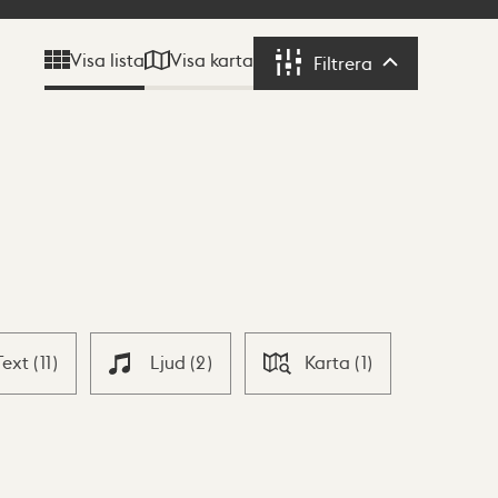
Visa karta
Visa lista
Filtrera
Filtrera
Text
(
11
)
Ljud
(
2
)
Karta
(
1
)