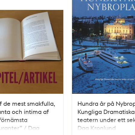
f de mest smakfulla,
Hundra år på Nybrop
nta och intima af
Kungliga Dramatiska
 förnämsta
teatern under ett sek
uranter” / Dag
Dag Kronlund