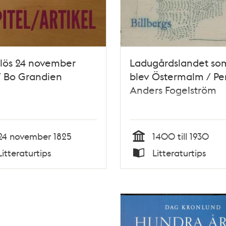
lös 24 november
Ladugårdslandet so
/ Bo Grandien
blev Östermalm / Pe
Anders Fogelström
24 november 1825
1400 till 1930
Tid
Litteraturtips
Litteraturtips
Typ