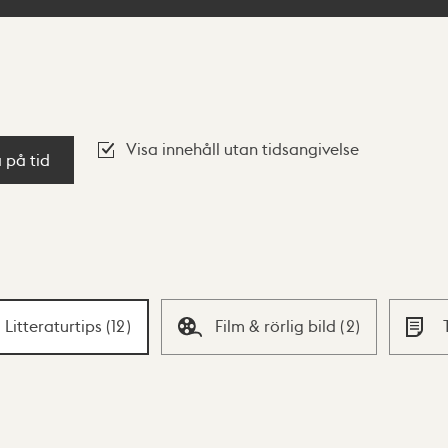
Visa innehåll utan tidsangivelse
a på tid
Litteraturtips
(
12
)
Film & rörlig bild
(
2
)