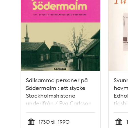
Sällsamma personer på
Svunn
Södermalm : ett stycke
hovma
Stockholmshistoria
Edho
underifrån / Eva Carlsson
tidsb
Werle
På Ca
av ha
1730 till 1990