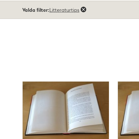
Totalt
Valda filter:
Litteraturtips
12
träffar