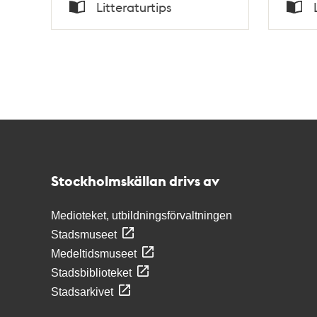
Tid
Tid
Litteraturtips
Typ
Typ
Kontakt
Stockholmskällan
Stockholmskällan drivs av
Medioteket, utbildningsförvaltningen
Stadsmuseet
Medeltidsmuseet
Stadsbiblioteket
Stadsarkivet