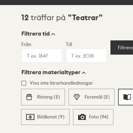
12
Teatrar
träffar på
Sökresultat
Filtrera tid
Från
Till
Visningsläge
Filtrer
Filtrera materialtyper
Lista
Karta
Visa inte lärarhandledningar
Ritning
(
2
)
Föremål
(
2
)
Bildkonst
(
9
)
Foto
(
94
)