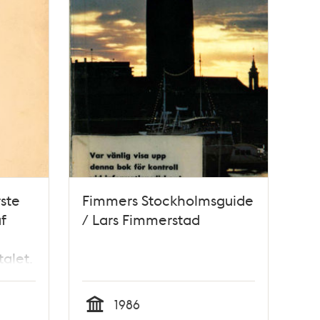
rste
Fimmers Stockholmsguide
f
/ Lars Fimmerstad
:
talet.
skar
1986
ens