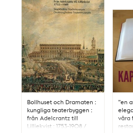
Bollhuset och Dramaten :
”en a
kungliga teaterbyggen :
elega
från Adelcrantz till
våra
Lilljekvist : 1753-1908 /
resta