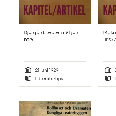
Djurgårdsteatern 21 juni
Maka
1929
1825 
21 juni 1929
Tid
Tid
Litteraturtips
Typ
Typ