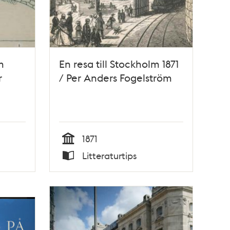
m
En resa till Stockholm 1871
r
/ Per Anders Fogelström
1871
Tid
Litteraturtips
Typ