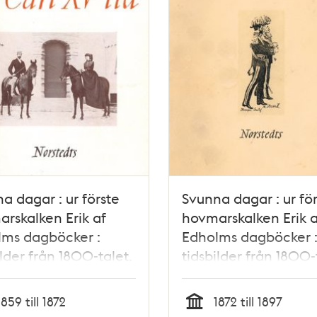
a dagar : ur förste
Svunna dagar : ur fö
rskalken Erik af
hovmarskalken Erik a
lms dagböcker :
Edholms dagböcker 
ilder från 1800-talet.
tidsbilder från 1800-
rl XV:s tid / utgivna
Mot seklets slut :
ns son
upplevelser under O
1859 till 1872
1872 till 1897
II:s tid intill författar