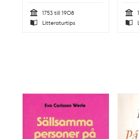
Hans Eklund, Barbro
Kron
Stribolt
1753 till 1908
Tid
Tid
Litteraturtips
Typ
Typ