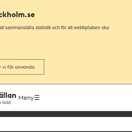
ockholm.se
tt sammanställa statistik och för att webbplatsen ska
or vi får använda
ällan
Meny
h bild