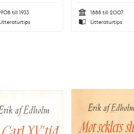
lund
1908 till 1933
1888 till 2007
Tid
Litteraturtips
Litteraturtips
Typ