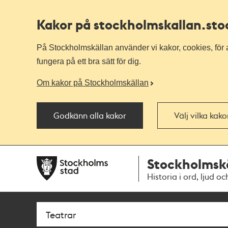
Kakor på stockholmskallan
.st
På Stockholmskällan använder vi kakor, cookies, för a
fungera på ett bra sätt för dig.
Om kakor på Stockholmskällan
Godkänn alla kakor
Välj vilka kak
Till
Till
Stockholmsk
navigationen
huvudinnehållet
Historia i ord, ljud oc
Sök
Fritextsök