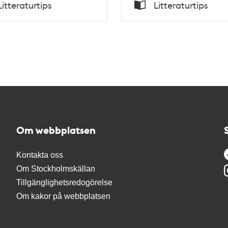
Tid
Litteraturtips
Litteraturtips
död 1897 / utgivna a
Typ
hans son
Om webbplatsen
Kontakta oss
Om Stockholmskällan
Tillgänglighetsredogörelse
Om kakor på webbplatsen