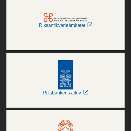
Riksantikvarieämbetet
Riksbankens arkiv