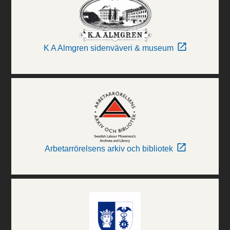
K A Almgren sidenväveri & museum
Arbetarrörelsens arkiv och bibliotek