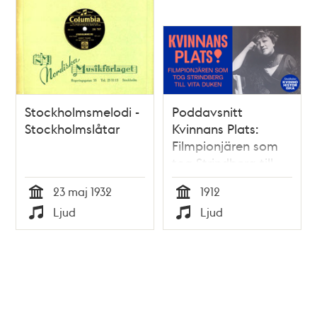
Stockholmsmelodi -
Poddavsnitt
Stockholmslåtar
Kvinnans Plats:
Filmpionjären som
tog Strindberg till
vita duken, 1912
23 maj 1932
1912
Tid
Tid
Ljud
Ljud
Typ
Typ