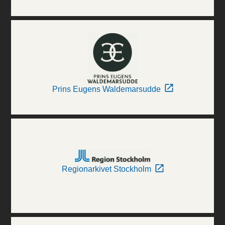
Prins Eugens Waldemarsudde
Regionarkivet Stockholm