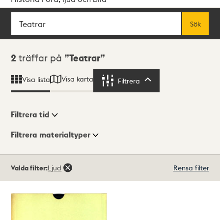
Sök
Fritextsök
Sök
Sökresultat
2
träffar på
Teatrar
Visa karta
Visa lista
Filtrera
Filtrera
Filtrera tid
Filtrera materialtyper
Visningsläge
Totalt
Valda filter:
Ljud
Rensa filter
2
träffar
Lista
Karta