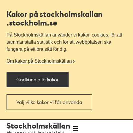
Kakor på stockholmskallan
.stockholm.se
På Stockholmskällan använder vi kakor, cookies, för att
sammanställa statistik och för att webbplatsen ska
fungera på ett bra sätt för dig.
Om kakor på Stockholmskällan
Godkänn alla kakor
Välj vilka kakor vi får använda
Till
Till
Stockholmskällan
navigationen
huvudinnehållet
Historia i ord, ljud och bild