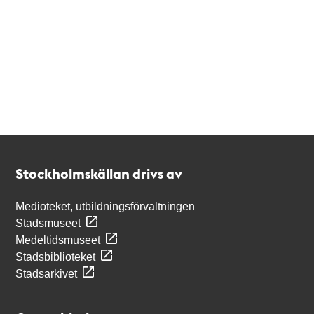
Kontakt
Stockholmskällan
Stockholmskällan drivs av
Medioteket, utbildningsförvaltningen
Stadsmuseet
Medeltidsmuseet
Stadsbiblioteket
Stadsarkivet