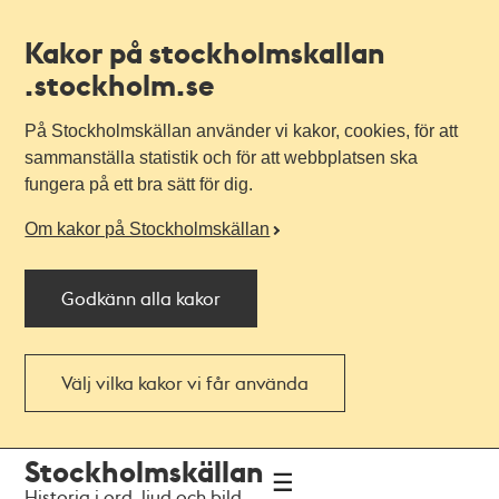
Kakor på stockholmskallan
.stockholm.se
På Stockholmskällan använder vi kakor, cookies, för att
sammanställa statistik och för att webbplatsen ska
fungera på ett bra sätt för dig.
Om kakor på Stockholmskällan
Godkänn alla kakor
Välj vilka kakor vi får använda
Till
Till
Stockholmskällan
navigationen
huvudinnehållet
Historia i ord, ljud och bild