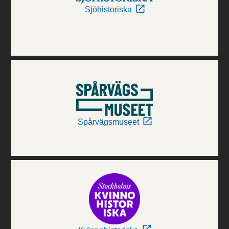
Sjöhistoriska
Spårvägsmuseet