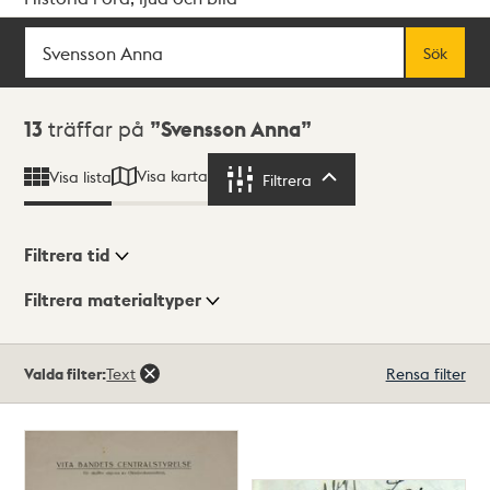
Sök
Fritextsök
Sök
Sökresultat
13
träffar på
Svensson Anna
Visa karta
Visa lista
Filtrera
Filtrera
Filtrera tid
Filtrera materialtyper
Visningsläge
Totalt
Valda filter:
Text
Rensa filter
13
träffar
Lista
Karta