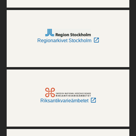
Regionarkivet Stockholm
Riksantikvarieämbetet