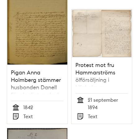
Protest mot fru
Pigan Anna
Hammarströms
Holmberg stämmer
ölförsäljning i
husbonden Danell
Liljeholmen
för olagligt avsked -
21 september
rättsfall 1842
Tid
1842
1894
Tid
Text
Text
Typ
Typ