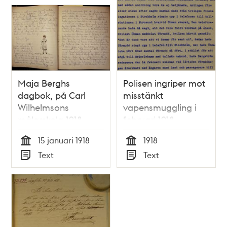
Maja Berghs
Polisen ingriper mot
dagbok, på Carl
misstänkt
Wilhelmsons
vapensmuggling i
målarskola 1918
februari 1918
15 januari 1918
1918
Tid
Tid
Text
Text
Typ
Typ