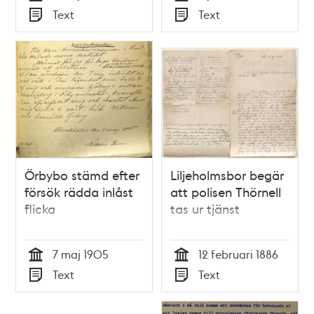
Tid
Tid
Text
Text
Typ
Typ
Örbybo stämd efter
Liljeholmsbor begär
försök rädda inlåst
att polisen Thörnell
flicka
tas ur tjänst
7 maj 1905
12 februari 1886
Tid
Tid
Text
Text
Typ
Typ