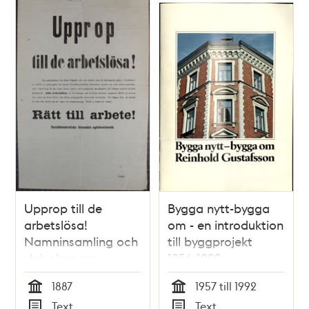
Upprop till de
Bygga nytt-bygga
arbetslösa!
om - en introduktion
Namninsamling och
till byggprojekt
skrivelser om
1956-1992
arbetslösheten 1887
1887
1957 till 1992
Tid
Tid
Text
Text