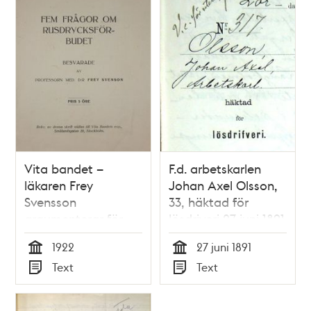
Vita bandet –
F.d. arbetskarlen
läkaren Frey
Johan Axel Olsson,
Svensson
33, häktad för
argumenterar för
lösdriveri 27 juni 1891
alkoholförbud1922
- förhörsprotokoll
1922
27 juni 1891
Tid
Tid
Text
Text
Typ
Typ