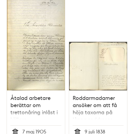
Åtalad arbetare
Roddarmadamer
berättar om
ansöker om att få
trettonåring inlåst i
höja taxorna på
källare
långa roddresor
7 maj 1905
9 juli 1838