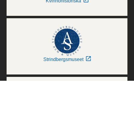
Kvinnohistoriska
Strindbergsmuseet
Thielska Galleriet