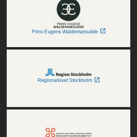
Prins Eugens Waldemarsudde
Regionarkivet Stockholm