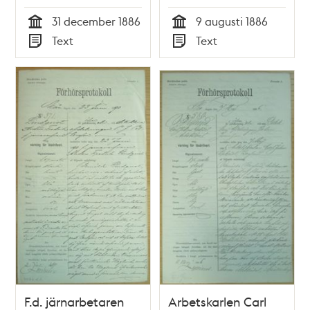
1886 –
9 augusti 1886 -
31 december 1886
9 augusti 1886
förhörsprotokoll
polisförhör
Tid
Tid
Text
Text
Typ
Typ
F.d. järnarbetaren
Arbetskarlen Carl