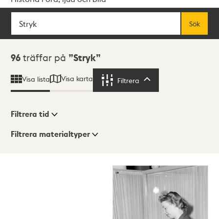
Sök
Fritextsök
Sök
Sökresultat
96
träffar på
Stryk
Visa karta
Visa lista
Filtrera
Filtrera
Filtrera tid
Filtrera materialtyper
Visningsläge
Totalt
96
träffar
Lista
Karta