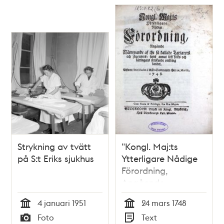
Strykning av tvätt
"Kongl. Maj:ts
på S:t Eriks sjukhus
Ytterligare Nådige
Förordning,
Angående
Hämmande af the
4 januari 1951
24 mars 1748
så kallade Tartarers
Tid
Tid
Foto
Text
och Zigeuners, samt