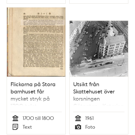
Typ
Typ
annat löst folks och
lättingars strykande
omkring landet"
1748
Flickorna på Stora
Utsikt från
barnhuset får
Skattehuset över
mycket stryk på
korsningen
1700-talet
Götgatan - Katarina
Bangata med huset
1700 till 1800
1961
""Strykjärnet"".
Tid
Tid
Text
Foto
Fågelperspektiv.
Typ
Typ
Essomack på