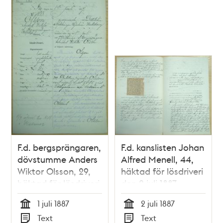
F.d. bergsprängaren,
F.d. kanslisten Johan
dövstumme Anders
Alfred Menell, 44,
Wiktor Olsson, 29,
häktad för lösdriveri
häktad för lösdriveri
den 2 juli 1887 –
den 1 juli 1887 -
förhörsprotokoll
1 juli 1887
2 juli 1887
polisförhör
Tid
Tid
Text
Text