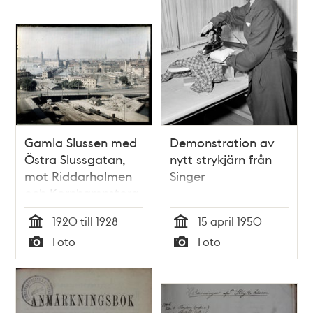
Gamla Slussen med
Demonstration av
Östra Slussgatan,
nytt strykjärn från
mot Riddarholmen
Singer
och Kornhamnstorg
före 1928. I mitten
1920 till 1928
15 april 1950
det s.k.
Tid
Tid
Foto
Foto
""Strykjärnet""
Typ
Typ