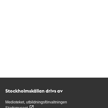
Kontakt
Stockholmskällan
Stockholmskällan drivs av
Medioteket, utbildningsförvaltningen
Stadsmuseet