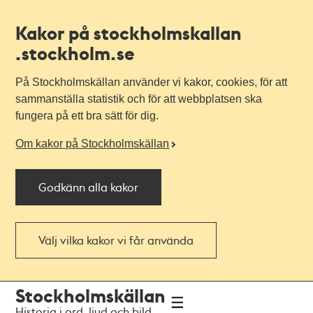
Kakor på stockholmskallan
.stockholm.se
På Stockholmskällan använder vi kakor, cookies, för att
sammanställa statistik och för att webbplatsen ska
fungera på ett bra sätt för dig.
Om kakor på Stockholmskällan
Godkänn alla kakor
Välj vilka kakor vi får använda
Till
Till
Stockholmskällan
navigationen
huvudinnehållet
Historia i ord, ljud och bild