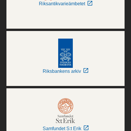
Riksantikvarieämbetet
Riksbankens arkiv
Samfundet S:t Erik