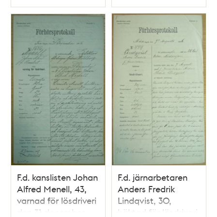
Typ
Typ
F.d. kanslisten Johan
F.d. järnarbetaren
Alfred Menell, 43,
Anders Fredrik
varnad för lösdriveri
Lindqvist, 30,
den 31 december
häktad för lösdriveri