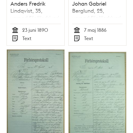
Anders Fredrik
Johan Gabriel
Lindqvist, 35,
Berglund, 25,
varnad för lösdriveri
varnad för lösdriveri
23 juni 1890 -
7 maj 1886 -
23 juni 1890
7 maj 1886
polisförhör
polisförhör
Tid
Tid
Text
Text
Typ
Typ