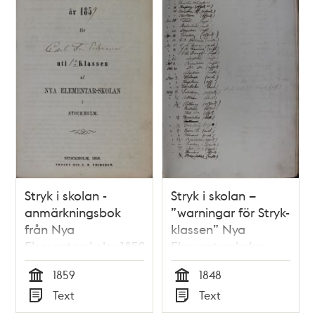
Stryk i skolan -
Stryk i skolan –
anmärkningsbok
”warningar för Stryk-
från Nya
klassen” Nya
Elementarskolan1859
Elementarskolan
1848
1859
1848
Tid
Tid
Text
Text
Typ
Typ