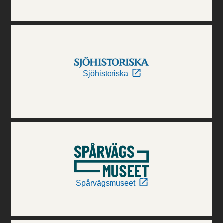
Sjöhistoriska
Spårvägsmuseet