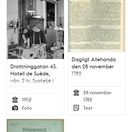
Dagligt Allehanda
Drottninggatan 43.
den 28 november
Hotell de Suède,
1782
vån. 2 tr. Syateljé i
hotellets gamla
28 november
representationsvåning
Tid
1952
1782
Tid
Foto
Text
Typ
Typ