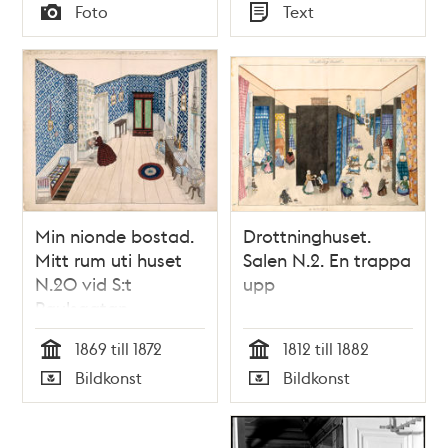
Tid
Tid
Foto
Text
Typ
Typ
Min nionde bostad.
Drottninghuset.
Mitt rum uti huset
Salen N.2. En trappa
N.20 vid S:t
upp
Paulsgatan.
Qvarteret Rosendal
1869 till 1872
1812 till 1882
större. En trappa
Tid
Tid
Bildkonst
Bildkonst
upp.
Typ
Typ