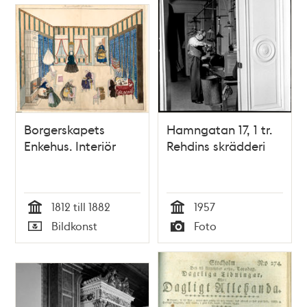
Borgerskapets
Hamngatan 17, 1 tr.
Enkehus. Interiör
Rehdins skrädderi
1812 till 1882
1957
Tid
Tid
Bildkonst
Foto
Typ
Typ