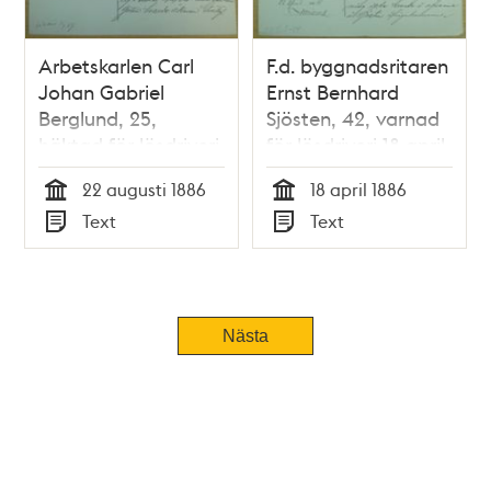
Arbetskarlen Carl
F.d. byggnadsritaren
Johan Gabriel
Ernst Bernhard
Berglund, 25,
Sjösten, 42, varnad
häktad för lösdriveri
för lösdriveri 18 april
22 augusti 1886 -
1886 - polisförhör
22 augusti 1886
18 april 1886
polisförhör
Tid
Tid
Text
Text
Typ
Typ
Nästa