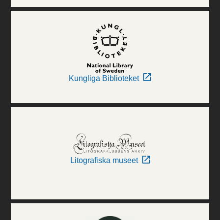
Kungliga Biblioteket
Litografiska museet