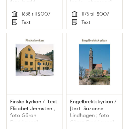
foto Ingrid
Ingrid Johansson]
Johansson]
1638 till 2007
1175 till 2007
Tid
Tid
Text
Text
Typ
Typ
Finska kyrkan / [text:
Engelbrektskyrkan /
Elisabet Jermsten ;
[text: Suzanne
foto Göran
Lindhagen ; foto
Fredriksson]
Göran Fredriksson]