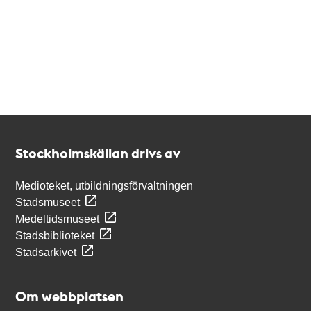
Kontakt
Stockholmskällan
Stockholmskällan drivs av
Medioteket, utbildningsförvaltningen
Stadsmuseet
Medeltidsmuseet
Stadsbiblioteket
Stadsarkivet
Om webbplatsen