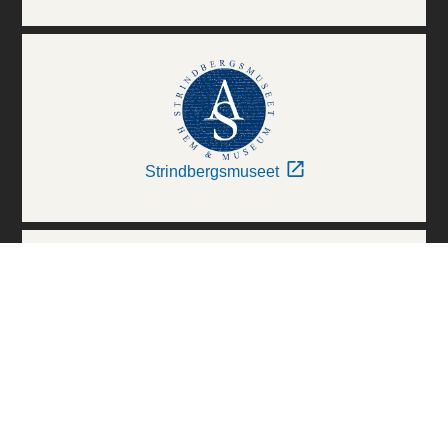
Strindbergsmuseet
Thielska Galleriet