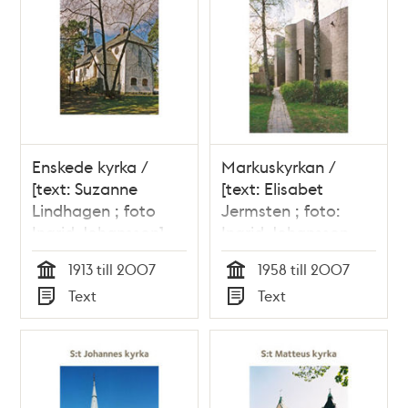
Enskede kyrka /
Markuskyrkan /
[text: Suzanne
[text: Elisabet
Lindhagen ; foto
Jermsten ; foto:
Ingrid Johansson]
Ingrid Johansson,
Mauro Rongione]
1913 till 2007
1958 till 2007
Tid
Tid
Text
Text
Typ
Typ