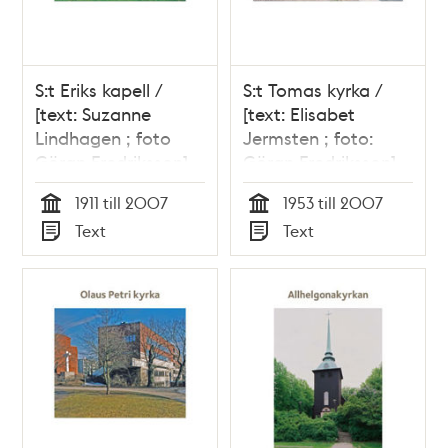
S:t Eriks kapell /
S:t Tomas kyrka /
[text: Suzanne
[text: Elisabet
Lindhagen ; foto
Jermsten ; foto:
Göran Fredriksson]
Göran Fredriksson]
1911 till 2007
1953 till 2007
Tid
Tid
Text
Text
Typ
Typ