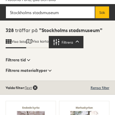
Sök
Fritextsök
Sök
Sökresultat
328
träffar på
Stockholms stadsmuseum
Visa karta
Visa lista
Filtrera
Filtrera
Filtrera tid
Filtrera materialtyper
Visningsläge
Totalt
Valda filter:
Text
Rensa filter
328
träffar
Lista
Karta