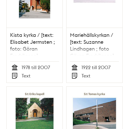
Kista kyrka / [text:
Mariehällskyrkan /
Elisabet Jermsten ;
[text: Suzanne
foto: Göran
Lindhagen ; foto
Fredriksson]
Göran Fredriksson]
1978 till 2007
1922 till 2007
Tid
Tid
Text
Text
Typ
Typ