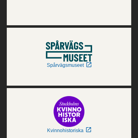
Spårvägsmuseet
Kvinnohistoriska