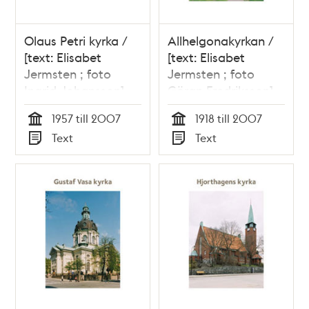
Olaus Petri kyrka /
Allhelgonakyrkan /
[text: Elisabet
[text: Elisabet
Jermsten ; foto
Jermsten ; foto
Ingrid Johansson]
Göran Fredriksson]
1957 till 2007
1918 till 2007
Tid
Tid
Text
Text
Typ
Typ