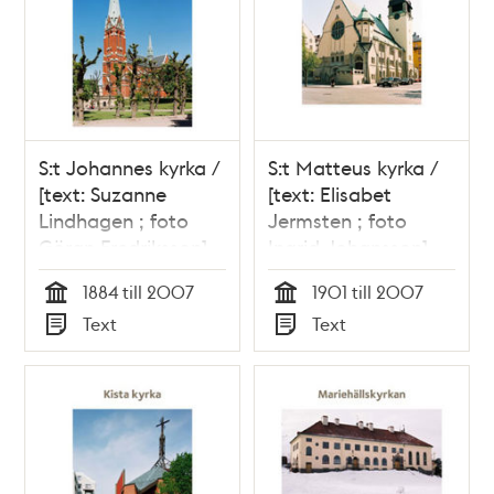
S:t Johannes kyrka /
S:t Matteus kyrka /
[text: Suzanne
[text: Elisabet
Lindhagen ; foto
Jermsten ; foto
Göran Fredriksson]
Ingrid Johansson]
1884 till 2007
1901 till 2007
Tid
Tid
Text
Text
Typ
Typ