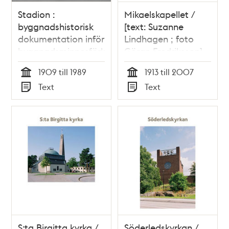
Stadion :
Mikaelskapellet /
byggnadshistorisk
[text: Suzanne
dokumentation inför
Lindhagen ; foto
byggnadsminnesförklaringen
Göran Fredriksson]
1909 till 1989
1913 till 2007
Tid
Tid
Text
Text
Typ
Typ
S:ta Birgitta kyrka /
Söderledskyrkan /