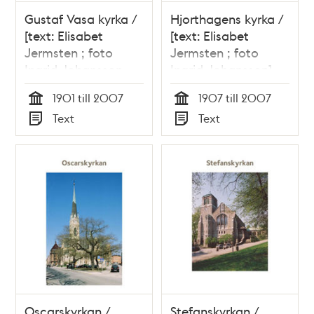
Gustaf Vasa kyrka /
Hjorthagens kyrka /
[text: Elisabet
[text: Elisabet
Jermsten ; foto
Jermsten ; foto
Ingrid Johansson,
Ingrid Johansson]
Göran Fredriksson]
1901 till 2007
1907 till 2007
Tid
Tid
Text
Text
Typ
Typ
Oscarskyrkan /
Stefanskyrkan /