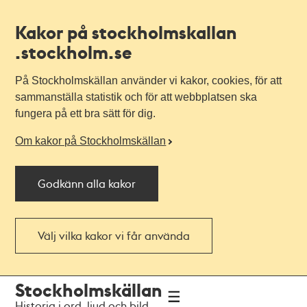
Kakor på stockholmskallan
.stockholm.se
På Stockholmskällan använder vi kakor, cookies, för att
sammanställa statistik och för att webbplatsen ska
fungera på ett bra sätt för dig.
Om kakor på Stockholmskällan
Godkänn alla kakor
Välj vilka kakor vi får använda
Till
Till
Stockholmskällan
navigationen
huvudinnehållet
Historia i ord, ljud och bild