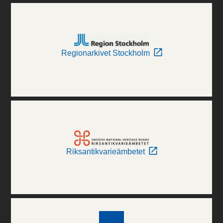
Regionarkivet Stockholm
Riksantikvarieämbetet