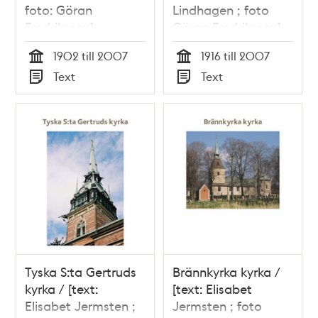
foto: Göran
Lindhagen ; foto
Fredriksson]
Göran Fredriksson]
1902 till 2007
1916 till 2007
Tid
Tid
Text
Text
Typ
Typ
Tyska S:ta Gertruds
Brännkyrka kyrka /
kyrka / [text:
[text: Elisabet
Elisabet Jermsten ;
Jermsten ; foto