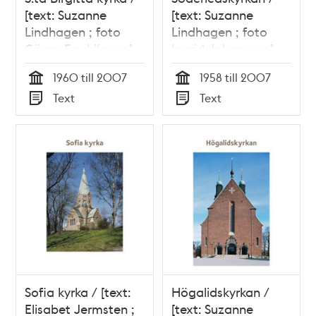
[text: Suzanne
[text: Suzanne
Lindhagen ; foto
Lindhagen ; foto
Göran Fredriksson]
Ingrid Johansson]
1960 till 2007
1958 till 2007
Tid
Tid
Text
Text
Typ
Typ
Sofia kyrka / [text:
Högalidskyrkan /
Elisabet Jermsten ;
[text: Suzanne