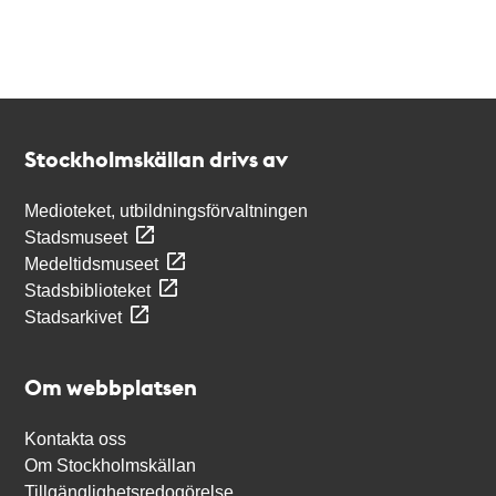
Kontakt
Stockholmskällan
Stockholmskällan drivs av
Medioteket, utbildningsförvaltningen
Stadsmuseet
Medeltidsmuseet
Stadsbiblioteket
Stadsarkivet
Om webbplatsen
Kontakta oss
Om Stockholmskällan
Tillgänglighetsredogörelse