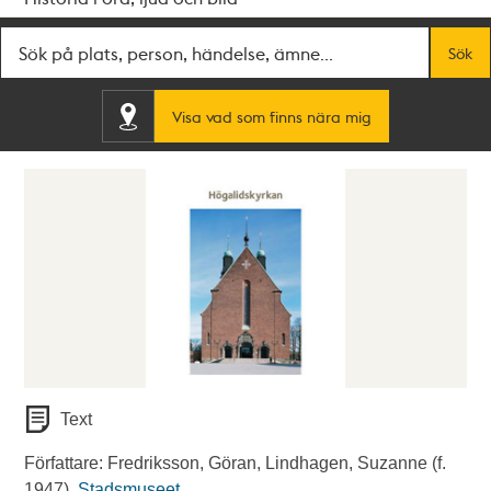
Fritextsök
Sök
Visa vad som finns nära mig
Text
Författare: Fredriksson, Göran, Lindhagen, Suzanne (f.
1947).
Stadsmuseet