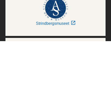
Strindbergsmuseet
Thielska Galleriet