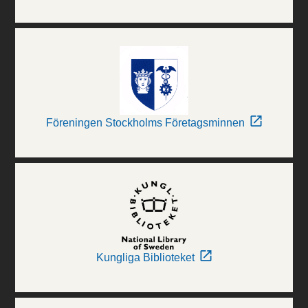
Föreningen Stockholms Företagsminnen
Kungliga Biblioteket