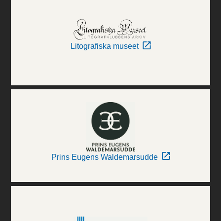
Litografiska museet
Prins Eugens Waldemarsudde