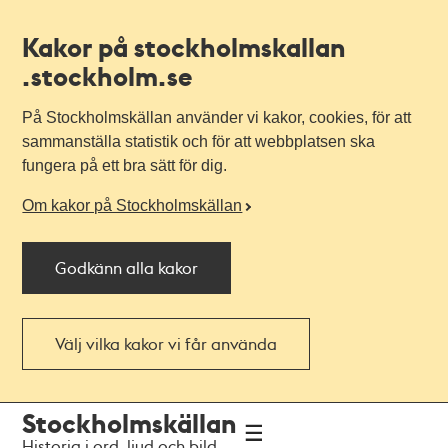
Kakor på stockholmskallan
.stockholm.se
På Stockholmskällan använder vi kakor, cookies, för att
sammanställa statistik och för att webbplatsen ska
fungera på ett bra sätt för dig.
Om kakor på Stockholmskällan
Godkänn alla kakor
Välj vilka kakor vi får använda
Till
Till
Stockholmskällan
navigationen
huvudinnehållet
Historia i ord, ljud och bild