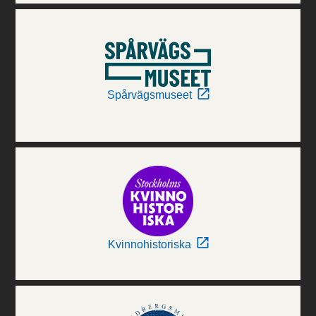
Spårvägsmuseet
Kvinnohistoriska