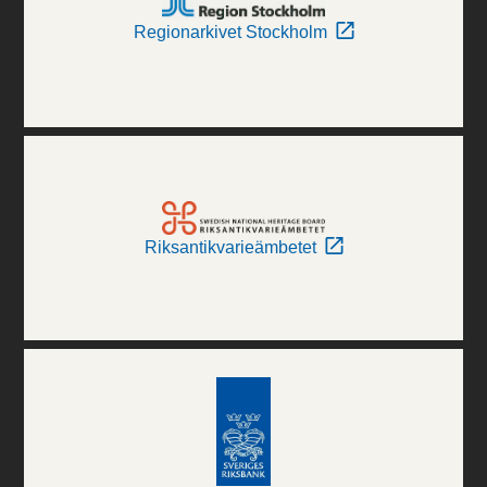
Regionarkivet Stockholm
Riksantikvarieämbetet