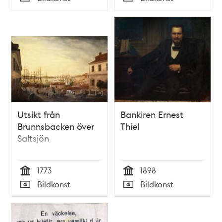
Typ
Typ
Utsikt från
Bankiren Ernest
Brunnsbacken över
Thiel
Saltsjön
1773
1898
Tid
Tid
Bildkonst
Bildkonst
Typ
Typ