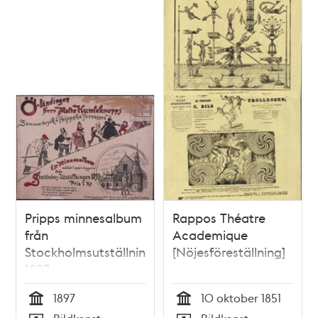
Pripps minnesalbum
Rappos Théatre
från
Academique
Stockholmsutställningen
[Nöjesföreställning]
1897
1897
10 oktober 1851
Tid
Tid