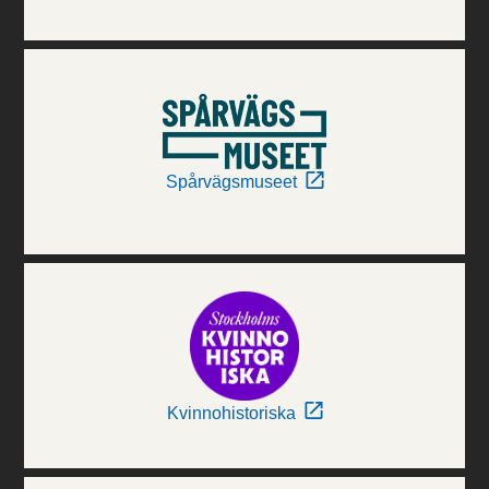
Spårvägsmuseet
Kvinnohistoriska