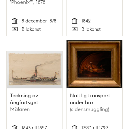
'Phoenix'", 1878
8 december 1878
1842
Tid
Tid
Bildkonst
Bildkonst
Typ
Typ
Teckning av
Nattlig transport
ångfartyget
under bro
Mälaren
(sidensmuggling)
1843 till 1857
1790 till 1799