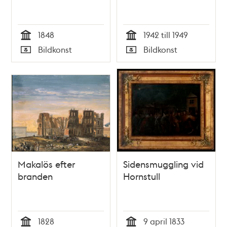
1848
1942 till 1949
Tid
Tid
Bildkonst
Bildkonst
Typ
Typ
Makalös efter
Sidensmuggling vid
branden
Hornstull
1828
9 april 1833