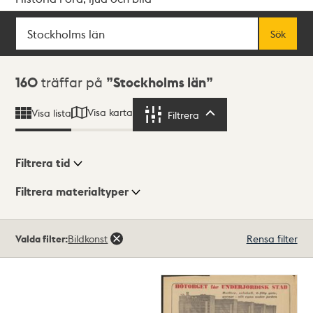
Sök
Fritextsök
Sök
Sökresultat
160
träffar på
Stockholms län
Visa karta
Visa lista
Filtrera
Filtrera
Filtrera tid
Filtrera materialtyper
Visningsläge
Totalt
Valda filter:
Bildkonst
Rensa filter
160
träffar
Lista
Karta