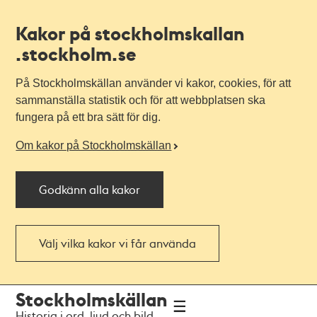
Kakor på stockholmskallan
.stockholm.se
På Stockholmskällan använder vi kakor, cookies, för att
sammanställa statistik och för att webbplatsen ska
fungera på ett bra sätt för dig.
Om kakor på Stockholmskällan
Godkänn alla kakor
Välj vilka kakor vi får använda
Till
Till
Stockholmskällan
navigationen
huvudinnehållet
Historia i ord, ljud och bild