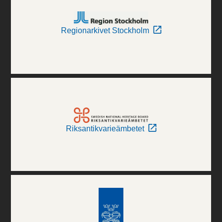
Regionarkivet Stockholm
Riksantikvarieämbetet