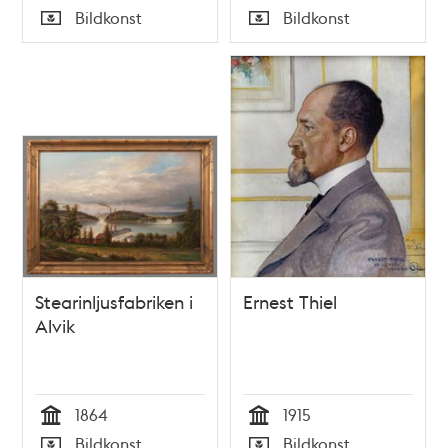
Tid
Tid
Bildkonst
Bildkonst
Typ
Typ
Stearinljusfabriken i
Ernest Thiel
Alvik
1864
1915
Tid
Tid
Bildkonst
Bildkonst