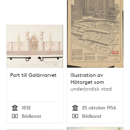
Port till Galärvarvet
Illustration av
Hötorget som
underjordisk stad
1832
25 oktober 1956
Tid
Tid
Bildkonst
Bildkonst
Typ
Typ