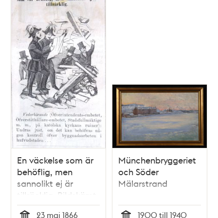
En väckelse som är
Münchenbryggeriet
behöflig, men
och Söder
sannolikt ej är
Mälarstrand
tillräcklig. Bildskämt
i Söndags-Nisse –
23 maj 1866
1900 till 1940