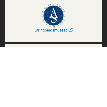
Strindbergsmuseet
Thielska Galleriet