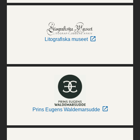
Litografiska museet
Prins Eugens Waldemarsudde