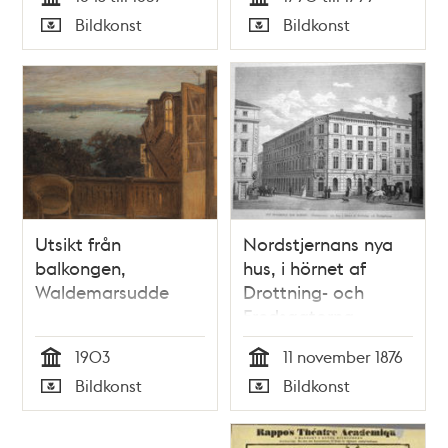
Tid
Tid
Bildkonst
Bildkonst
Typ
Typ
Utsikt från
Nordstjernans nya
balkongen,
hus, i hörnet af
Waldemarsudde
Drottning- och
Fredsgatorna
1903
11 november 1876
Tid
Tid
Bildkonst
Bildkonst
Typ
Typ