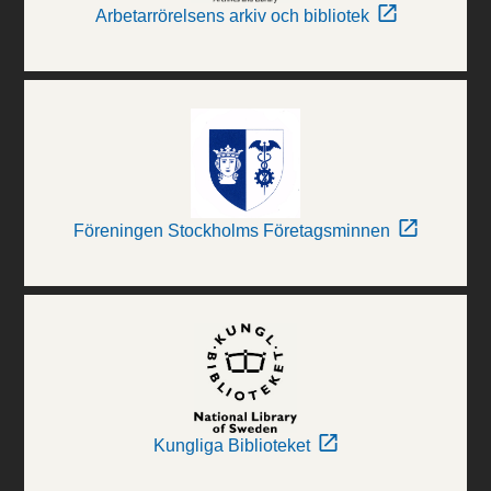
Arbetarrörelsens arkiv och bibliotek
Föreningen Stockholms Företagsminnen
Kungliga Biblioteket