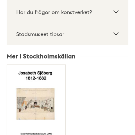
Har du frågor om konstverket?
Stadsmuseet tipsar
Mer i Stockholmskällan
Relaterade
poster
och
teman