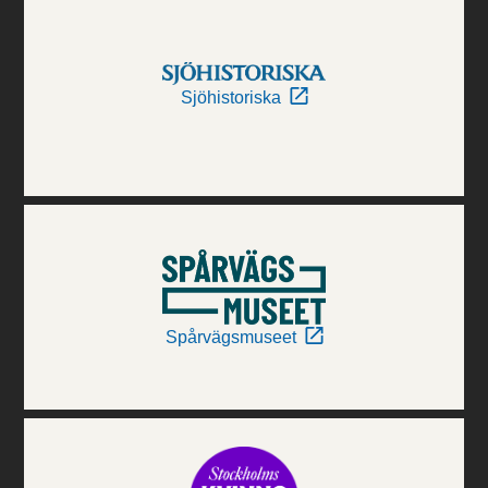
Sjöhistoriska
Spårvägsmuseet