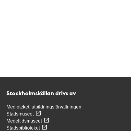
Kontakt
Stockholmskällan
Stockholmskällan drivs av
Medioteket, utbildningsförvaltningen
Stadsmuseet
Medeltidsmuseet
Stadsbiblioteket