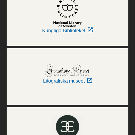
Kungliga Biblioteket
Litografiska museet