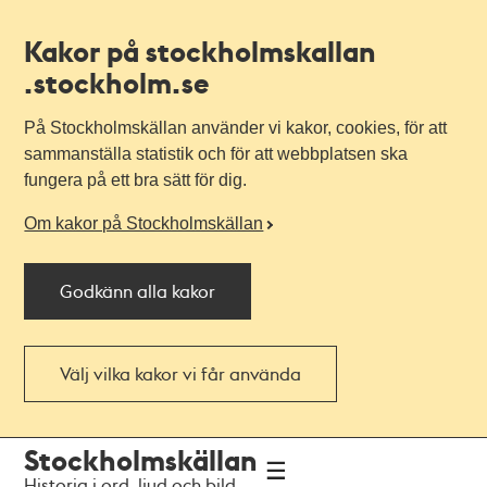
Kakor på stockholmskallan
.stockholm.se
På Stockholmskällan använder vi kakor, cookies, för att
sammanställa statistik och för att webbplatsen ska
fungera på ett bra sätt för dig.
Om kakor på Stockholmskällan
Godkänn alla kakor
Välj vilka kakor vi får använda
Till
Till
Stockholmskällan
navigationen
huvudinnehållet
Historia i ord, ljud och bild