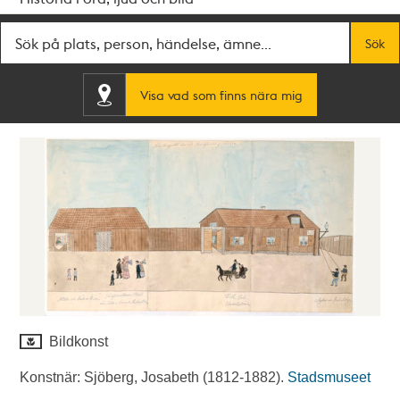
Fritextsök
Sök
Visa vad som finns nära mig
Bildkonst
Konstnär: Sjöberg, Josabeth (1812-1882).
Stadsmuseet