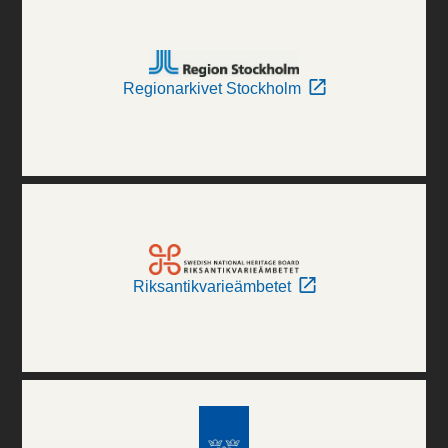
Regionarkivet Stockholm
Riksantikvarieämbetet