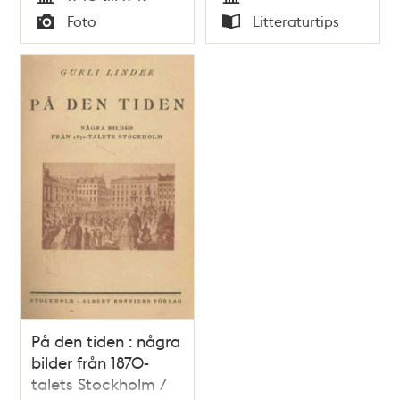
Tid
Tid
Foto
Litteraturtips
Typ
Typ
På den tiden : några
bilder från 1870-
talets Stockholm /