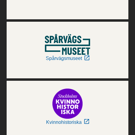
Spårvägsmuseet
Kvinnohistoriska