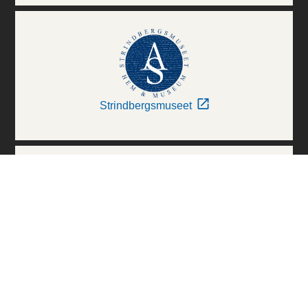
Strindbergsmuseet
Thielska Galleriet