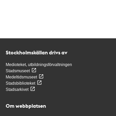
Kontakt
Stockholmskällan
Stockholmskällan drivs av
Medioteket, utbildningsförvaltningen
Stadsmuseet
Medeltidsmuseet
Stadsbiblioteket
Stadsarkivet
Om webbplatsen