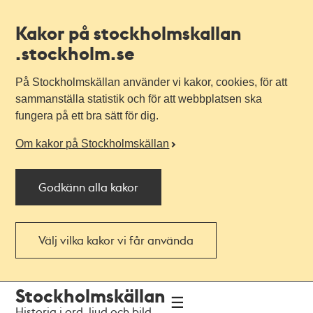
Kakor på stockholmskallan
.stockholm.se
På Stockholmskällan använder vi kakor, cookies, för att
sammanställa statistik och för att webbplatsen ska
fungera på ett bra sätt för dig.
Om kakor på Stockholmskällan
Godkänn alla kakor
Välj vilka kakor vi får använda
Till
Till
Stockholmskällan
navigationen
huvudinnehållet
Historia i ord, ljud och bild