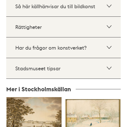
Så här källhänvisar du till bildkonst
Rättigheter
Har du frågor om konstverket?
Stadsmuseet tipsar
Mer i Stockholmskällan
Relaterade
poster
och
teman