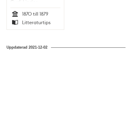
Gurli Linder
1870 till 1879
Tid
Litteraturtips
Typ
Uppdaterad
2021-12-02