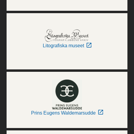
Litografiska museet
Prins Eugens Waldemarsudde