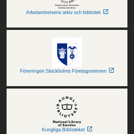
Arbetarrörelsens arkiv och bibliotek
Föreningen Stockholms Företagsminnen
Kungliga Biblioteket