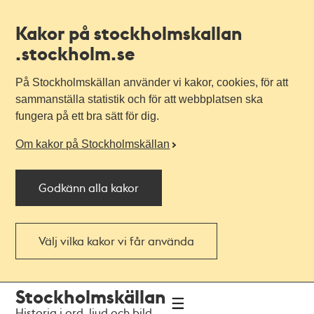
Kakor på stockholmskallan
.stockholm.se
På Stockholmskällan använder vi kakor, cookies, för att
sammanställa statistik och för att webbplatsen ska
fungera på ett bra sätt för dig.
Om kakor på Stockholmskällan
Godkänn alla kakor
Välj vilka kakor vi får använda
Till
Till
Stockholmskällan
navigationen
huvudinnehållet
Historia i ord, ljud och bild