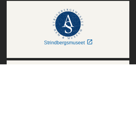
Strindbergsmuseet
Thielska Galleriet