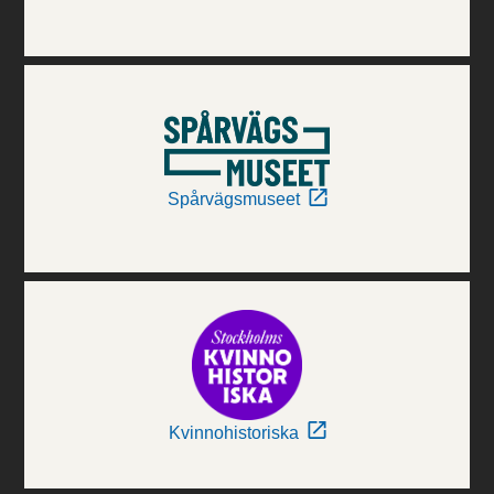
Spårvägsmuseet
Kvinnohistoriska