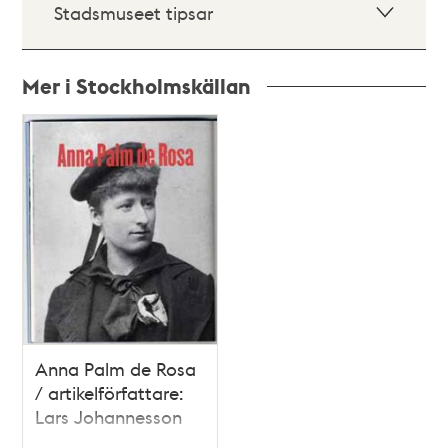
Stadsmuseet tipsar
Mer i Stockholmskällan
Relaterade
poster
och
teman
Anna Palm de Rosa
/ artikelförfattare:
Lars Johannesson