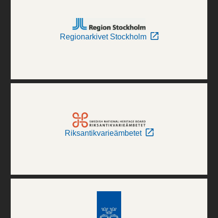
Regionarkivet Stockholm
Riksantikvarieämbetet