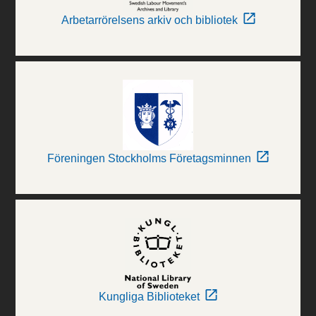
Arbetarrörelsens arkiv och bibliotek
Föreningen Stockholms Företagsminnen
Kungliga Biblioteket