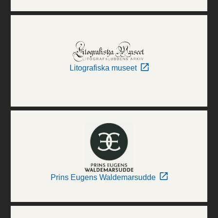
Litografiska museet
Prins Eugens Waldemarsudde