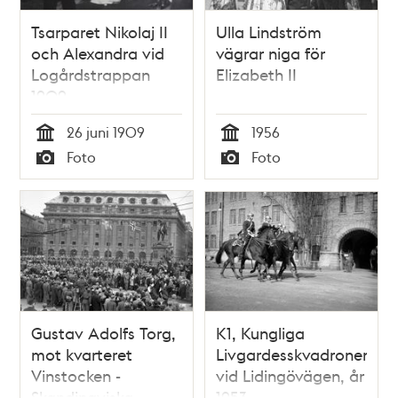
Tsarparet Nikolaj II
Ulla Lindström
och Alexandra vid
vägrar niga för
Logårdstrappan
Elizabeth II
1909
26 juni 1909
1956
Tid
Tid
Foto
Foto
Typ
Typ
Gustav Adolfs Torg,
K1, Kungliga
mot kvarteret
Livgardesskvadronen
Vinstocken -
vid Lidingövägen, år
Skandinaviska
1953.