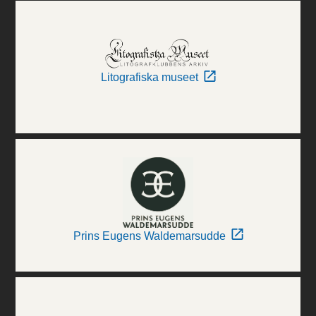
Litografiska museet
Prins Eugens Waldemarsudde