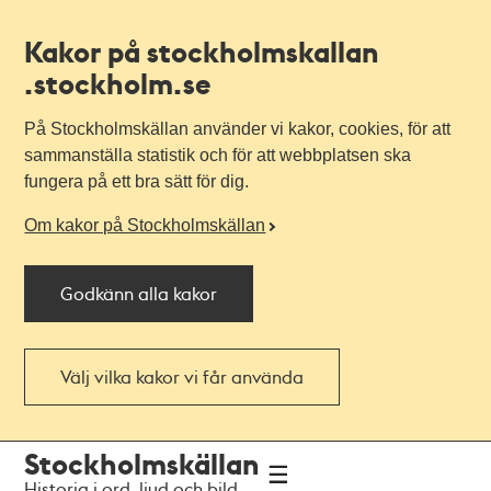
Kakor på stockholmskallan
.stockholm.se
På Stockholmskällan använder vi kakor, cookies, för att
sammanställa statistik och för att webbplatsen ska
fungera på ett bra sätt för dig.
Om kakor på Stockholmskällan
Godkänn alla kakor
Välj vilka kakor vi får använda
Till
Till
Stockholmskällan
navigationen
huvudinnehållet
Historia i ord, ljud och bild