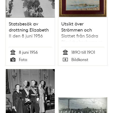
Statsbesök av
Utsikt över
drottning Elizabeth
Strömmen och
II den 8 juni 1956
Slottet från Södra
Blasieholmshamnen
8 juni 1956
1890 till 1901
Tid
Tid
Foto
Bildkonst
Typ
Typ