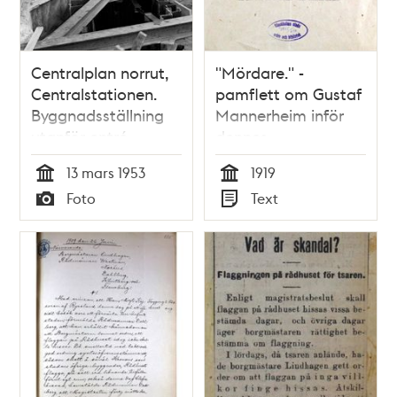
Centralplan norrut,
"Mördare." -
Centralstationen.
pamflett om Gustaf
Byggnadsställning
Mannerheim inför
utanför entré.
dennes
Förberedelser inför
Stockholmsbesök
13 mars 1953
1919
kung Haakons
1919
Tid
Tid
Foto
Text
officiella besök
Typ
Typ