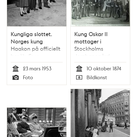
Kungliga slottet.
Kung Oskar II
Norges kung
mottager i
Haakon på officiellt
Stockholms
besök. Fr. v.
Jernbanegård
drottning Louise,
Englands och
23 mars 1953
10 oktober 1874
kung Haakon, kung
Danmarks
Tid
Tid
Foto
Bildkonst
Gustaf VI Adolf,
tronföljare.
Typ
Typ
prinsessan Ingeborg
och prins Bertil