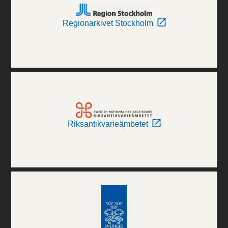
Regionarkivet Stockholm
Riksantikvarieämbetet