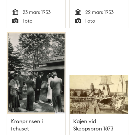
Banken. Folksamling
23 mars 1953
22 mars 1953
ser på Norges kung
Tid
Tid
Foto
Foto
Haakon och Gustaf
Typ
Typ
VI Adolf i kortege
genom Stockholm
under kung Haakons
officiella besök
Kronprinsen i
Kajen vid
tehuset
Skeppsbron 1873