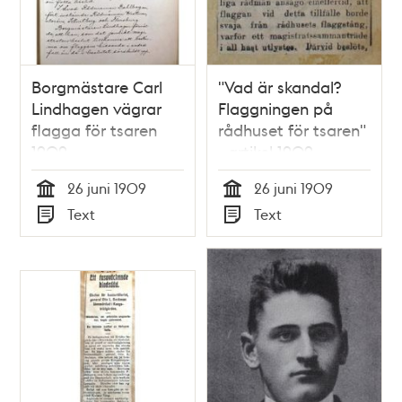
Borgmästare Carl
"Vad är skandal?
Lindhagen vägrar
Flaggningen på
flagga för tsaren
rådhuset för tsaren"
1909
- artikel 1909
26 juni 1909
26 juni 1909
Tid
Tid
Text
Text
Typ
Typ