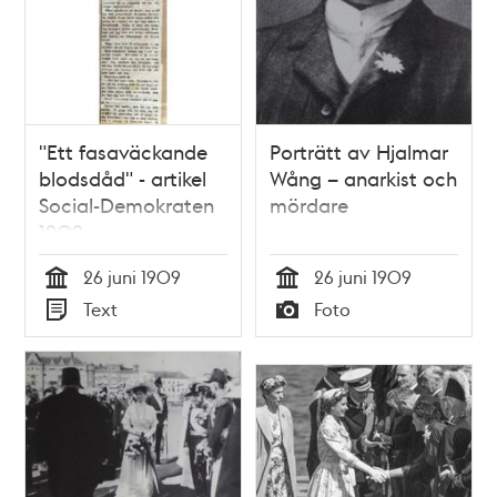
"Ett fasaväckande
Porträtt av Hjalmar
blodsdåd" - artikel
Wång – anarkist och
Social-Demokraten
mördare
1909
26 juni 1909
26 juni 1909
Tid
Tid
Text
Foto
Typ
Typ