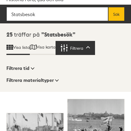
Sök
Fritextsök
Sök
Sökresultat
25
träffar på
Statsbesök
Visa karta
Visa lista
Filtrera
Filtrera
Filtrera tid
Filtrera materialtyper
Visningsläge
Totalt
25
träffar
Lista
Karta