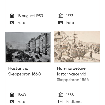
18 augusti 1953
1873
Tid
Tid
Foto
Foto
Typ
Typ
Hästar vid
Hamnarbetare
Skeppsbron 1860
lastar varor vid
Skeppsbron 1888
1860
1888
Tid
Tid
Foto
Bildkonst