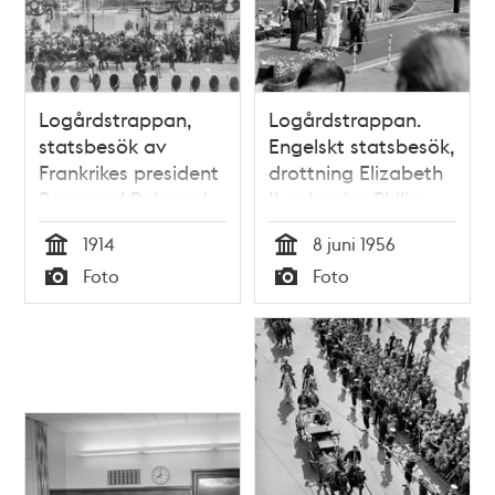
Logårdstrappan,
Logårdstrappan.
statsbesök av
Engelskt statsbesök,
Frankrikes president
drottning Elizabeth
Raymond Poincaré
II och prins Philip
anländer i
1914
8 juni 1956
kungaslupen
Tid
Tid
Foto
Foto
"Vasaorden". Vy
Typ
Typ
mot Skeppsholmen