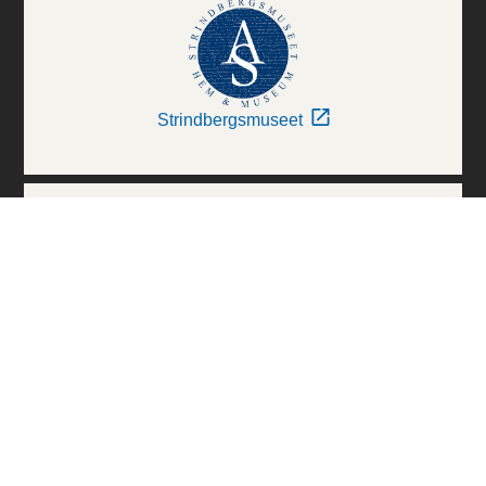
Strindbergsmuseet
Thielska Galleriet