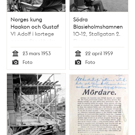
Norges kung
Södra
Haakon och Gustaf
Blasieholmshamnen
VI Adolf i kortege
10-12, Stallgatan 2.
genom Stockholm
Flaggor hängs upp
under kung Haakons
inför Norges kung
23 mars 1953
22 april 1959
officiella besök
Olav V:s ankomst
Tid
Tid
Foto
Foto
Typ
Typ