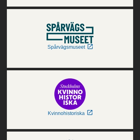
Spårvägsmuseet
Kvinnohistoriska