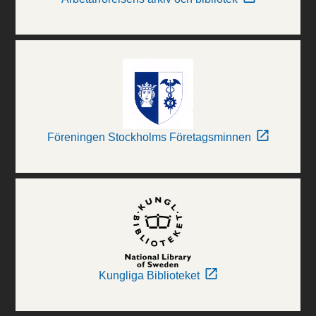
Föreningen Stockholms Företagsminnen
Kungliga Biblioteket