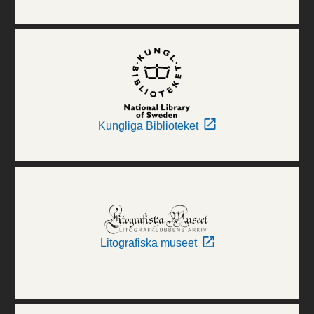
Kungliga Biblioteket
Litografiska museet