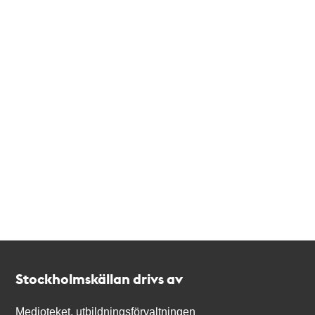
Kontakt
Stockholmskällan
Stockholmskällan drivs av
Medioteket, utbildningsförvaltningen