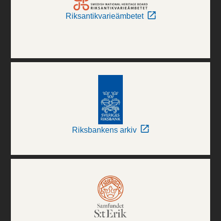
Riksantikvarieämbetet
Riksbankens arkiv