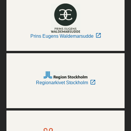
Prins Eugens Waldemarsudde
Regionarkivet Stockholm