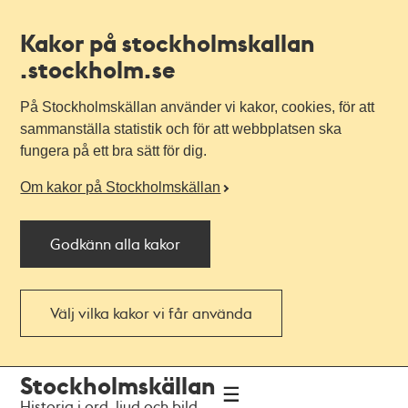
Kakor på stockholmskallan
.stockholm.se
På Stockholmskällan använder vi kakor, cookies, för att
sammanställa statistik och för att webbplatsen ska
fungera på ett bra sätt för dig.
Om kakor på Stockholmskällan
Godkänn alla kakor
Välj vilka kakor vi får använda
Till
Till
Stockholmskällan
navigationen
huvudinnehållet
Historia i ord, ljud och bild