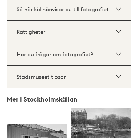
Så här källhänvisar du till fotografiet
Rättigheter
Har du frågor om fotografiet?
Stadsmuseet tipsar
Mer i Stockholmskällan
Relaterade
poster
och
teman