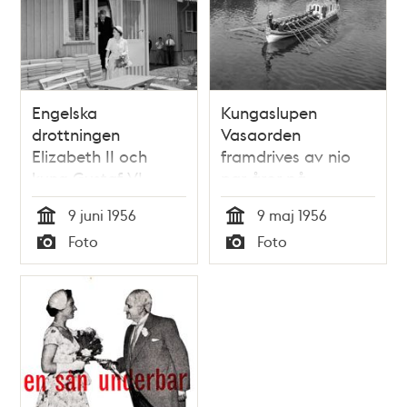
Engelska
Kungaslupen
drottningen
Vasaorden
Elizabeth II och
framdrives av nio
kung Gustaf VI
par åror på
Adolf besöker
Djurgårdsbrunnsviken.
9 juni 1956
9 maj 1956
familjen Larsson i
T.v. Strandvägen 57
Tid
Tid
Foto
Foto
Norra Ängby
och t.h.
Typ
Typ
Nobelparken