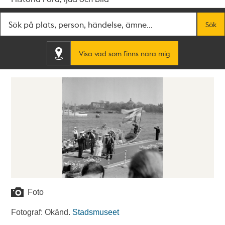
Fritextsök
Sök
Visa vad som finns nära mig
Foto
Fotograf: Okänd.
Stadsmuseet