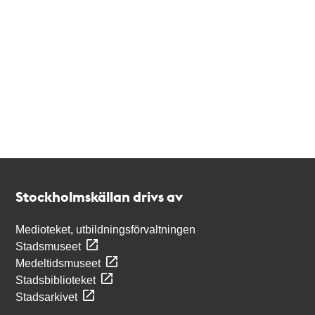
Kontakt
Stockholmskällan
Stockholmskällan drivs av
Medioteket, utbildningsförvaltningen
Stadsmuseet
Medeltidsmuseet
Stadsbiblioteket
Stadsarkivet