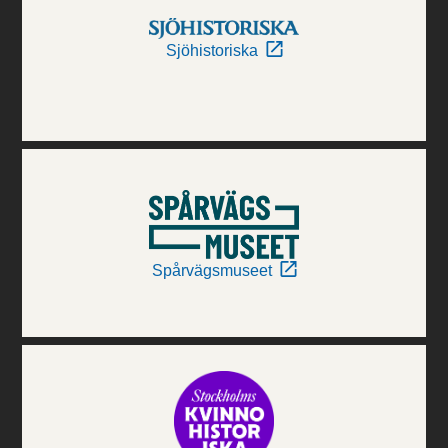
Sjöhistoriska
Spårvägsmuseet