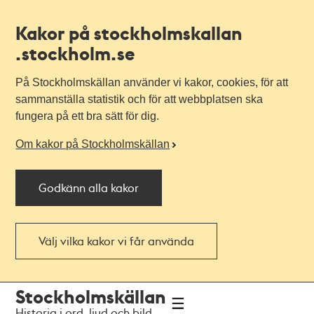
Kakor på stockholmskallan
.stockholm.se
På Stockholmskällan använder vi kakor, cookies, för att
sammanställa statistik och för att webbplatsen ska
fungera på ett bra sätt för dig.
Om kakor på Stockholmskällan
Godkänn alla kakor
Välj vilka kakor vi får använda
Till
Till
Stockholmskällan
navigationen
huvudinnehållet
Historia i ord, ljud och bild