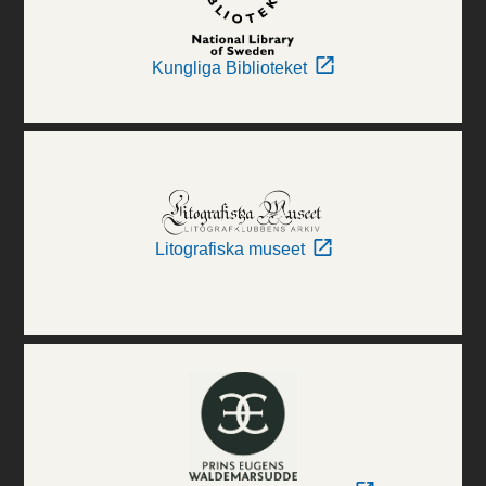
Kungliga Biblioteket
Litografiska museet