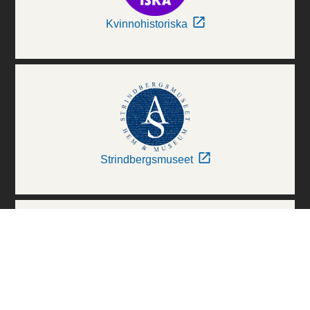
Kvinnohistoriska
Strindbergsmuseet
Thielska Galleriet