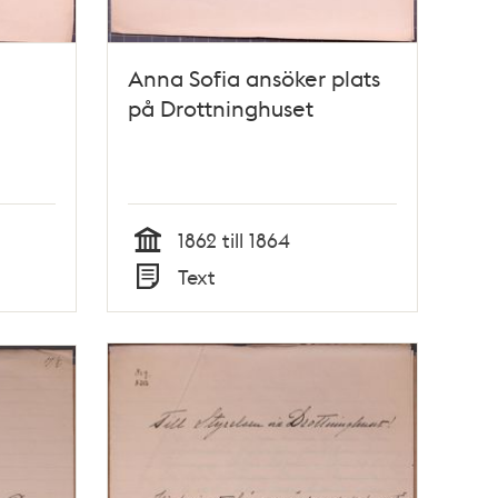
Anna Sofia ansöker plats
på Drottninghuset
1862 till 1864
Tid
Text
Typ