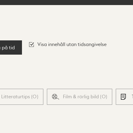
Visa innehåll utan tidsangivelse
a på tid
Litteraturtips
(
0
)
Film & rörlig bild
(
0
)