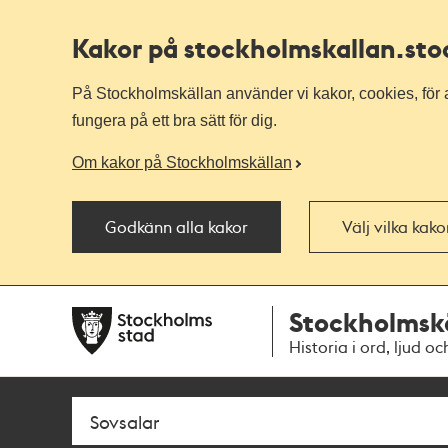
Kakor på stockholmskallan
.st
På Stockholmskällan använder vi kakor, cookies, för a
fungera på ett bra sätt för dig.
Om kakor på Stockholmskällan
Godkänn alla kakor
Välj vilka kak
Till
Till
Stockholmsk
navigationen
huvudinnehållet
Historia i ord, ljud oc
Sök
Fritextsök