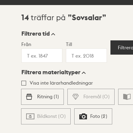
14
Sovsalar
träffar på
Sökresultat
Filtrera tid
Från
Till
Visningsläge
Filtrer
Filtrera materialtyper
Lista
Karta
Visa inte lärarhandledningar
Ritning
(
1
)
Föremål
(
0
)
Bildkonst
(
0
)
Foto
(
2
)