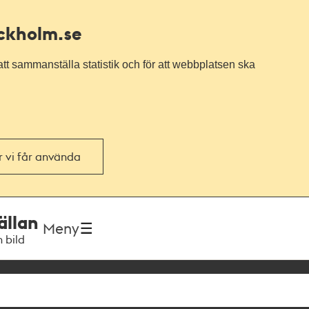
ockholm.se
tt sammanställa statistik och för att webbplatsen ska
or vi får använda
ällan
Meny
h bild