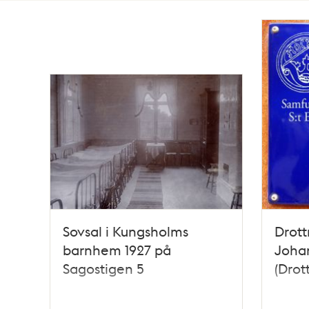
Totalt
14
träffar
Sovsal i Kungsholms
Drott
barnhem 1927 på
Joha
Sagostigen 5
(Drot