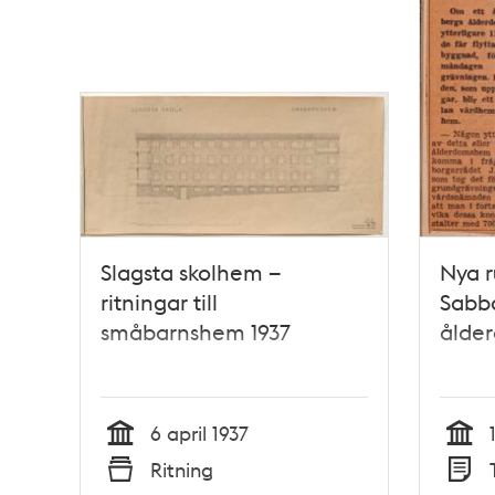
Slagsta skolhem –
Nya r
ritningar till
Sabba
småbarnshem 1937
ålde
6 april 1937
Tid
Tid
Ritning