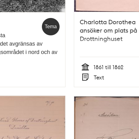
Charlotta Dorothea
Tema
ansöker om plats på
sta
Drottninghuset
det avgränsas av
gsområdet i nord och av
1861 till 1862
Tid
Text
Typ