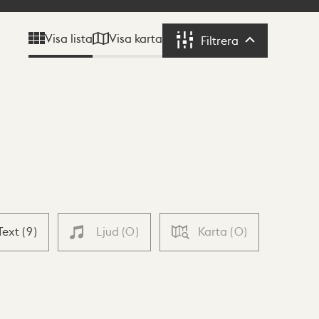
Visa karta
Visa lista
Filtrera
Filtrera
Text
(
9
)
Ljud
(
0
)
Karta
(
0
)