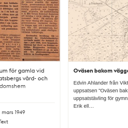
Oväsen bakom vägg
um för gamla vid
tsbergs vård- och
Edvin Ahlander från V
rdomshem
uppsatsen "Oväsen bak
uppsatstävling för gym
Erik ell…
1 mars 1949
Text