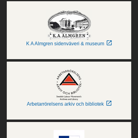
K A Almgren sidenväveri & museum
Arbetarrörelsens arkiv och bibliotek