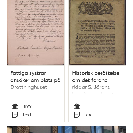
Fattiga systrar
Historisk berättelse
ansöker om plats på
om det fordna
Drottninghuset
riddar S. Jörans
hospital, och det
sedan uprättade
1899
-
Drottninghuset, til
Tid
Tid
Text
Text
dess början, tilwäxt
Typ
Typ
och nu warande
tilstånd / Eric S.