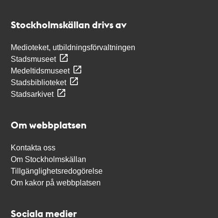
Kontakt
Stockholmskällan
Stockholmskällan drivs av
Medioteket, utbildningsförvaltningen
Stadsmuseet
Medeltidsmuseet
Stadsbiblioteket
Stadsarkivet
Om webbplatsen
Kontakta oss
Om Stockholmskällan
Tillgänglighetsredogörelse
Om kakor på webbplatsen
Sociala medier