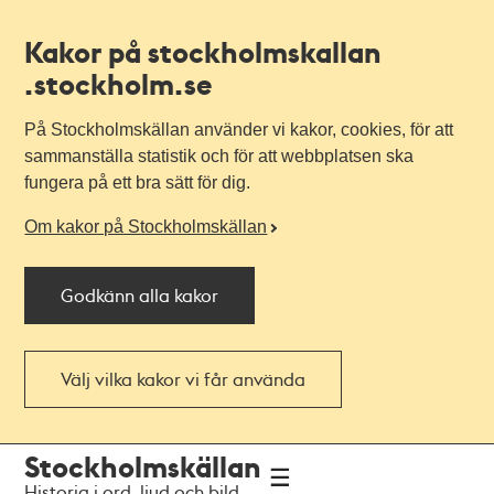
Kakor på stockholmskallan
.stockholm.se
På Stockholmskällan använder vi kakor, cookies, för att
sammanställa statistik och för att webbplatsen ska
fungera på ett bra sätt för dig.
Om kakor på Stockholmskällan
Godkänn alla kakor
Välj vilka kakor vi får använda
Till
Till
Stockholmskällan
navigationen
huvudinnehållet
Historia i ord, ljud och bild