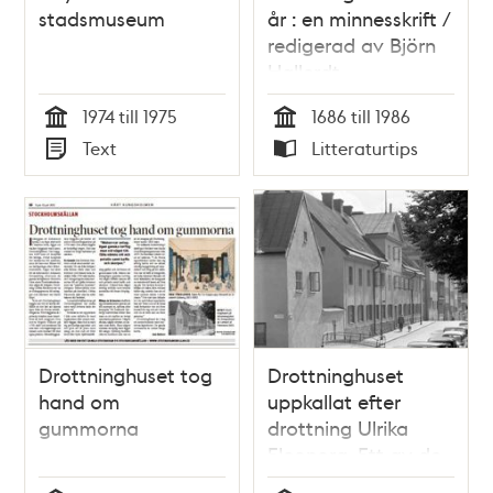
stadsmuseum
år : en minnesskrift /
redigerad av Björn
Hallerdt
1974 till 1975
1686 till 1986
Tid
Tid
Text
Litteraturtips
Typ
Typ
Drottninghuset tog
Drottninghuset
hand om
uppkallat efter
gummorna
drottning Ulrika
Eleonora. Ett av de
äldsta husen på