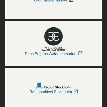
Litografiska museet
Prins Eugens Waldemarsudde
Regionarkivet Stockholm