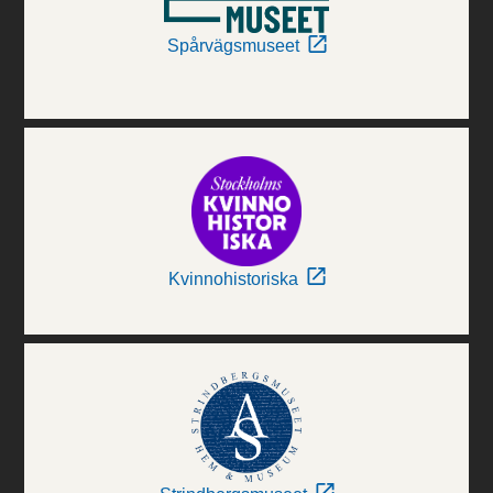
Spårvägsmuseet
Kvinnohistoriska