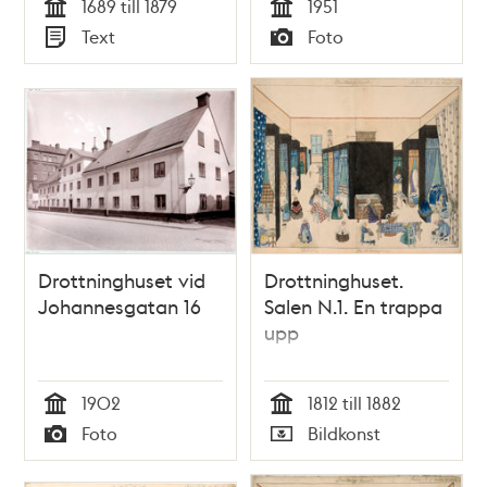
1689 till 1879
1951
Norrmalm, byggt
Tid
Tid
Text
Foto
1687
Typ
Typ
Drottninghuset vid
Drottninghuset.
Johannesgatan 16
Salen N.1. En trappa
upp
1902
1812 till 1882
Tid
Tid
Foto
Bildkonst
Typ
Typ