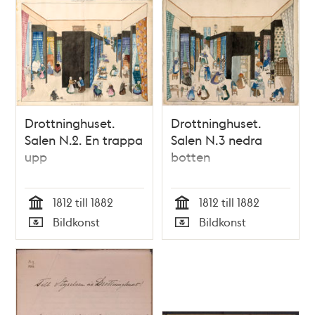
Drottninghuset.
Drottninghuset.
Salen N.2. En trappa
Salen N.3 nedra
upp
botten
1812 till 1882
1812 till 1882
Tid
Tid
Bildkonst
Bildkonst
Typ
Typ