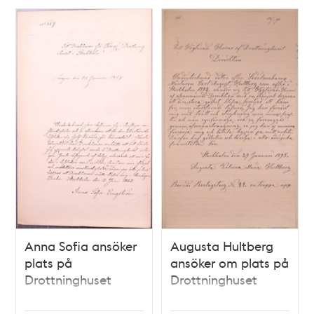
Relaterade
poster
och
teman
Anna Sofia ansöker
Augusta Hultberg
plats på
ansöker om plats på
Drottninghuset
Drottninghuset