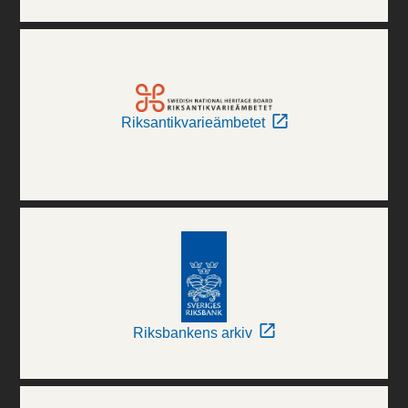
Riksantikvarieämbetet
Riksbankens arkiv