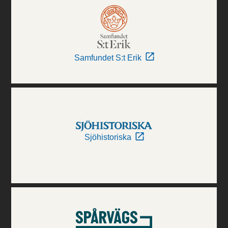
Samfundet S:t Erik
Sjöhistoriska