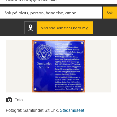
Fritextsök
Sök
Visa vad som finns nära mig
Foto
Fotograf: Samfundet S:t Erik.
Stadsmuseet