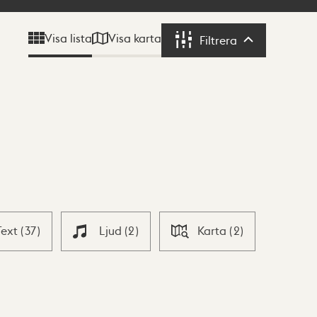
Visa karta
Visa lista
Filtrera
Filtrera
Text
(
37
)
Ljud
(
2
)
Karta
(
2
)