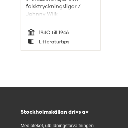
falsktryckningsligor /
Johnny Wijk
1940 till 1946
Tid
Litteraturtips
Typ
Kontakt
Stockholmskällan
Stockholmskällan drivs av
Medioteket, utbildningsförvaltningen