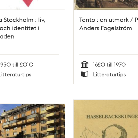
 Stockholm : liv,
Tanto : en utmark / P
 och identitet i
Anders Fogelström
taden
1950 till 2010
1620 till 1970
Tid
Litteraturtips
Litteraturtips
Typ