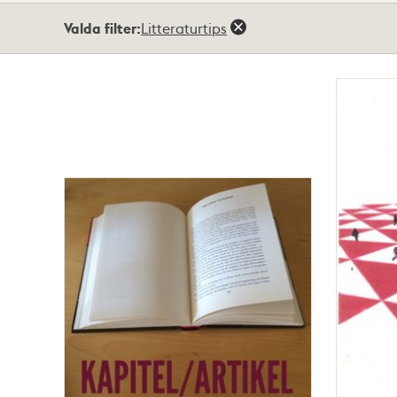
Totalt
Valda filter:
Litteraturtips
9
träffar