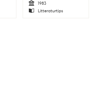
1983
Tid
Litteraturtips
Typ