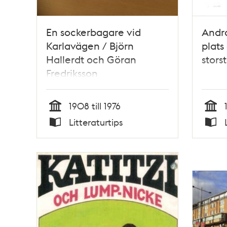
En sockerbagare vid
Andra
Karlavägen / Björn
plats
Hallerdt och Göran
stors
Fredriksson
1908 till 1976
Tid
Tid
Litteraturtips
Typ
Typ