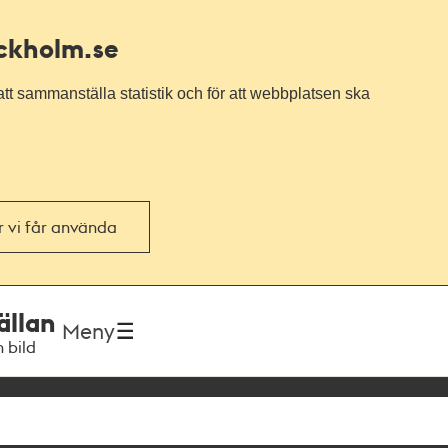
ockholm.se
tt sammanställa statistik och för att webbplatsen ska
or vi får använda
ällan
Meny
h bild