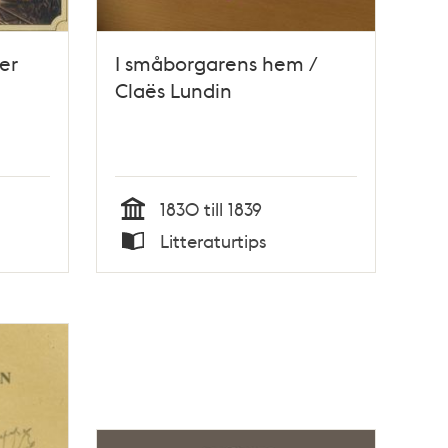
er
I småborgarens hem /
Claës Lundin
1830 till 1839
Tid
Litteraturtips
Typ