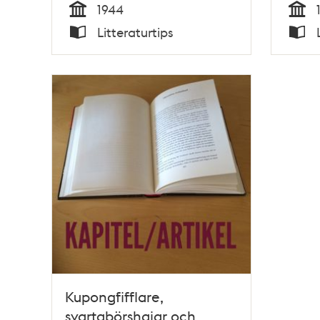
1944
Tid
Tid
Litteraturtips
Typ
Typ
Kupongfifflare,
svartabörshajar och