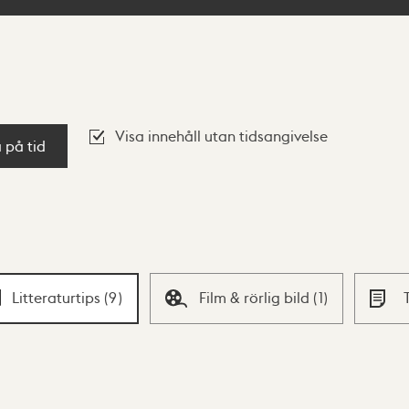
Visa innehåll utan tidsangivelse
a på tid
Litteraturtips
(
9
)
Film & rörlig bild
(
1
)