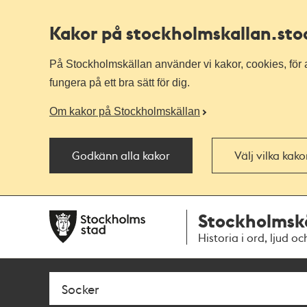
Kakor på stockholmskallan
.st
På Stockholmskällan använder vi kakor, cookies, för a
fungera på ett bra sätt för dig.
Om kakor på Stockholmskällan
Godkänn alla kakor
Välj vilka kak
Till
Till
Stockholmsk
navigationen
huvudinnehållet
Historia i ord, ljud oc
Sök
Fritextsök