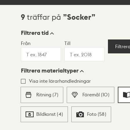
9
Socker
träffar på
Sökresultat
Filtrera tid
Från
Till
Visningsläge
Filtrer
Filtrera materialtyper
Lista
Karta
Visa inte lärarhandledningar
Ritning
(
7
)
Föremål
(
10
)
Bildkonst
(
4
)
Foto
(
58
)