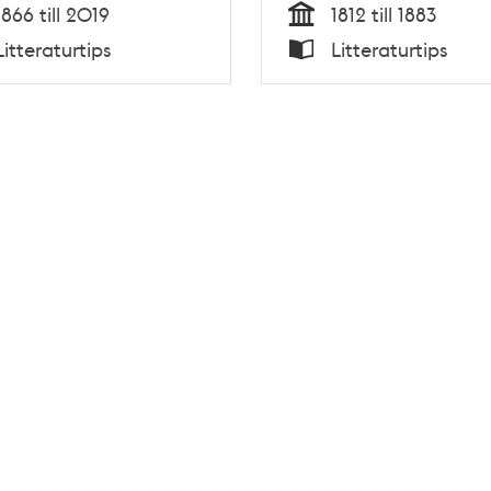
1866 till 2019
1812 till 1883
Tid
Litteraturtips
Litteraturtips
Typ