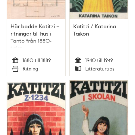
Här bodde Katitzi –
Katitzi / Katarina
ritningar till hus i
Taikon
Tanto från 1880-
talet
1880 till 1889
1940 till 1949
Tid
Tid
Ritning
Litteraturtips
Typ
Typ