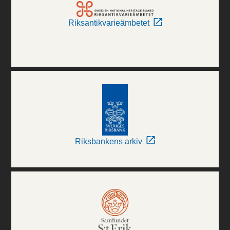
Riksantikvarieämbetet
Riksbankens arkiv