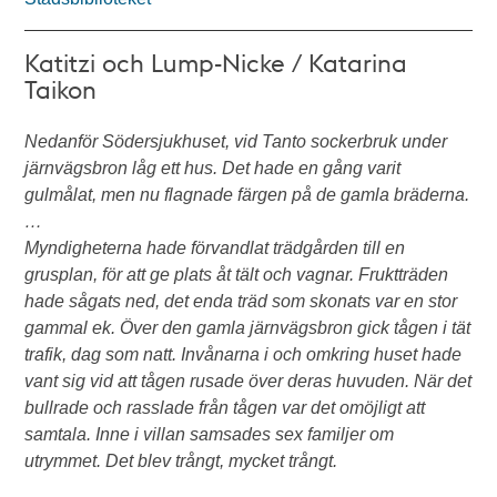
Katitzi och Lump-Nicke / Katarina
Taikon
Nedanför Södersjukhuset, vid Tanto sockerbruk under
järnvägsbron låg ett hus. Det hade en gång varit
gulmålat, men nu flagnade färgen på de gamla bräderna.
…
Myndigheterna hade förvandlat trädgården till en
grusplan, för att ge plats åt tält och vagnar. Fruktträden
hade sågats ned, det enda träd som skonats var en stor
gammal ek. Över den gamla järnvägsbron gick tågen i tät
trafik, dag som natt. Invånarna i och omkring huset hade
vant sig vid att tågen rusade över deras huvuden. När det
bullrade och rasslade från tågen var det omöjligt att
samtala. Inne i villan samsades sex familjer om
utrymmet. Det blev trångt, mycket trångt.