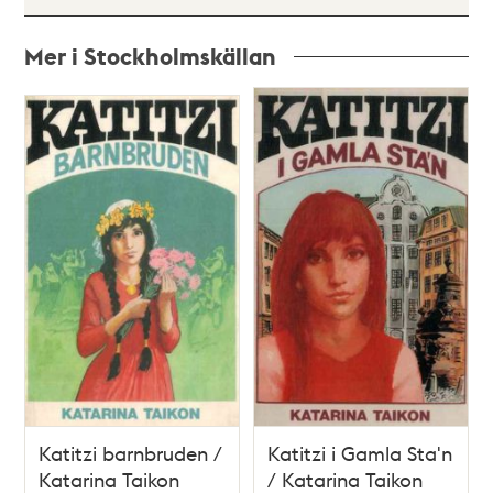
Mer i Stockholmskällan
Relaterade
poster
och
teman
Katitzi barnbruden /
Katitzi i Gamla Sta'n
Katarina Taikon
/ Katarina Taikon