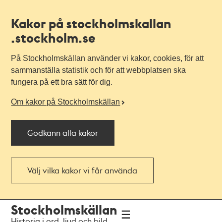
Kakor på stockholmskallan
.stockholm.se
På Stockholmskällan använder vi kakor, cookies, för att
sammanställa statistik och för att webbplatsen ska
fungera på ett bra sätt för dig.
Om kakor på Stockholmskällan
Godkänn alla kakor
Välj vilka kakor vi får använda
Till
Till
Stockholmskällan
navigationen
huvudinnehållet
Historia i ord, ljud och bild