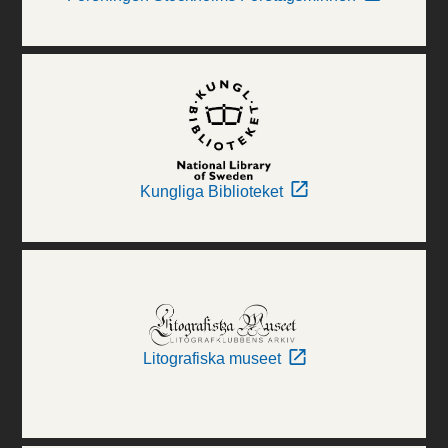
Kungliga Biblioteket
Litografiska museet