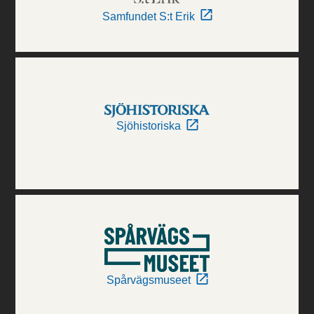
Samfundet S:t Erik
Sjöhistoriska
Spårvägsmuseet