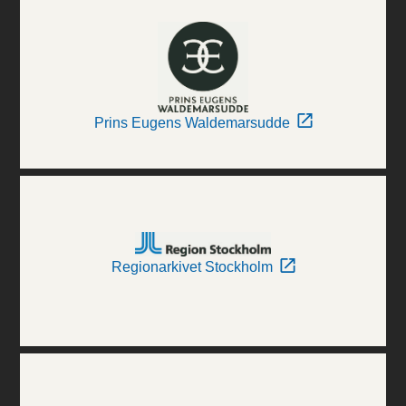
Prins Eugens Waldemarsudde
Regionarkivet Stockholm