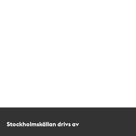
Kontakt
Stockholmskällan
Stockholmskällan drivs av