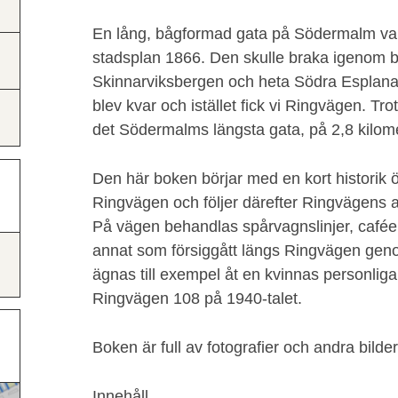
En lång, bågformad gata på Södermalm var
stadsplan 1866. Den skulle braka igenom 
Skinnarviksbergen och heta Södra Esplanad
blev kvar och istället fick vi Ringvägen. Tro
det Södermalms längsta gata, på 2,8 kilome
Den här boken börjar med en kort histori
Ringvägen och följer därefter Ringvägens adr
På vägen behandlas spårvagnslinjer, caféer,
annat som försiggått längs Ringvägen genom
ägnas till exempel åt en kvinnas personlig
Ringvägen 108 på 1940-talet.
Boken är full av fotografier och andra bilder 
Innehåll