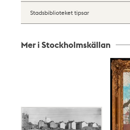
Stadsbiblioteket tipsar
Mer i Stockholmskällan
Relaterade
poster
och
teman