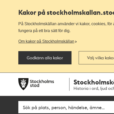
Kakor på stockholmskallan
.st
På Stockholmskällan använder vi kakor, cookies, för a
fungera på ett bra sätt för dig.
Om kakor på Stockholmskällan
Godkänn alla kakor
Välj vilka kak
Till
Till
Stockholmsk
navigationen
huvudinnehållet
Historia i ord, ljud oc
Fritextsök