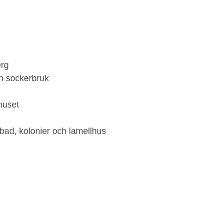
rg
ch sockerbruk
huset
bad, kolonier och lamellhus