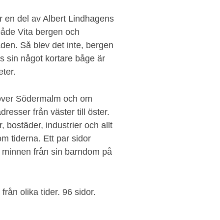
 en del av Albert Lindhagens
både Vita bergen och
en. Så blev det inte, bergen
ts sin något kortare båge är
ter.
k över Södermalm och om
esser från väster till öster.
 bostäder, industrier och allt
 tiderna. Ett par sidor
a minnen från sin barndom på
från olika tider. 96 sidor.