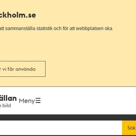
ockholm.se
tt sammanställa statistik och för att webbplatsen ska
or vi får använda
ällan
Meny
h bild
Sök