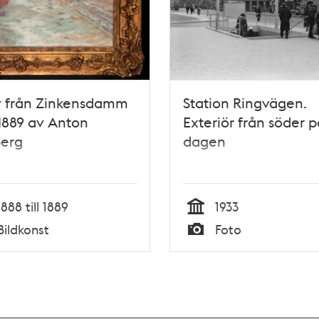
v från Zinkensdamm
Station Ringvägen.
1889 av Anton
Exteriör från söder p
erg
dagen
1888 till 1889
1933
Tid
Bildkonst
Foto
Typ