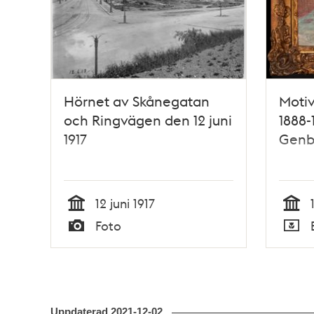
Hörnet av Skånegatan
Moti
och Ringvägen den 12 juni
1888-
1917
Genb
12 juni 1917
Tid
Tid
Foto
Typ
Typ
Uppdaterad
2021-12-02