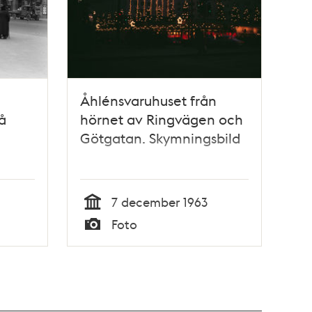
Åhlénsvaruhuset från
å
hörnet av Ringvägen och
Götgatan. Skymningsbild
7 december 1963
Tid
Foto
Typ