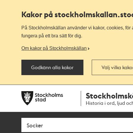
Kakor på stockholmskallan
.st
På Stockholmskällan använder vi kakor, cookies, för a
fungera på ett bra sätt för dig.
Om kakor på Stockholmskällan
Godkänn alla kakor
Välj vilka kak
Till
Till
Stockholmsk
navigationen
huvudinnehållet
Historia i ord, ljud oc
Sök
Fritextsök