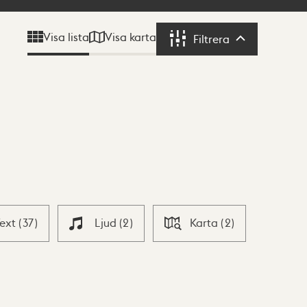
Visa karta
Visa lista
Filtrera
Filtrera
Text
(
37
)
Ljud
(
2
)
Karta
(
2
)