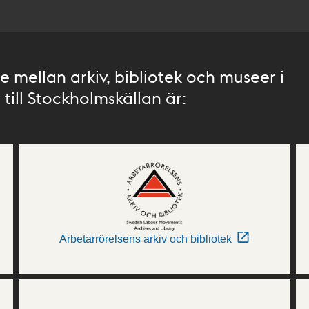
 mellan arkiv, bibliotek och museer i
till Stockholmskällan är:
Arbetarrörelsens arkiv och bibliotek