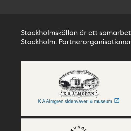
Stockholmskällan är ett samarbete
Stockholm. Partnerorganisationer 
K A Almgren sidenväveri & museum