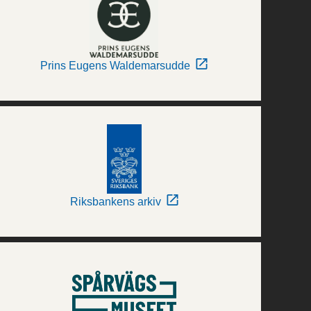
Prins Eugens Waldemarsudde
Riksbankens arkiv