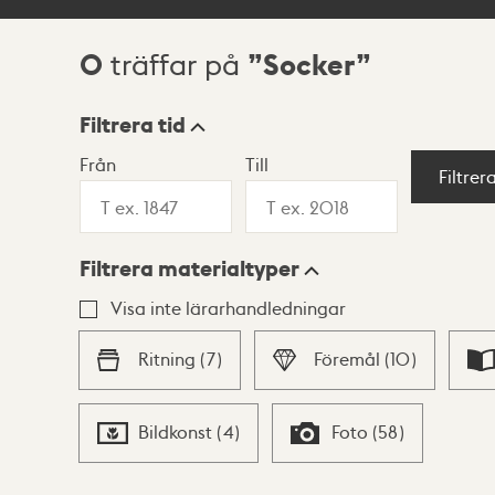
0
Socker
träffar på
Sökresultat
Filtrera tid
Från
Till
Visningsläge
Filtrer
Filtrera materialtyper
Lista
Karta
Visa inte lärarhandledningar
Ritning
(
7
)
Föremål
(
10
)
Bildkonst
(
4
)
Foto
(
58
)