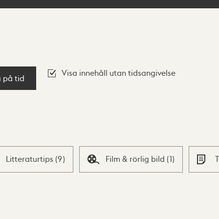
Visa innehåll utan tidsangivelse
a på tid
Litteraturtips
(
9
)
Film & rörlig bild
(
1
)