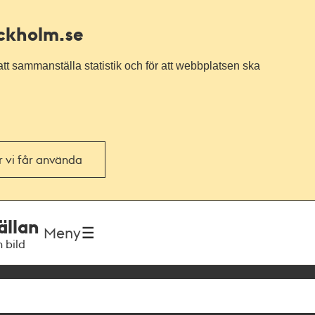
ockholm.se
tt sammanställa statistik och för att webbplatsen ska
or vi får använda
ällan
Meny
h bild