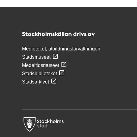
Kontakt
Stockholmskällan
Stockholmskällan drivs av
Medioteket, utbildningsförvaltningen
Stadsmuseet
Medeltidsmuseet
Stadsbiblioteket
Stadsarkivet