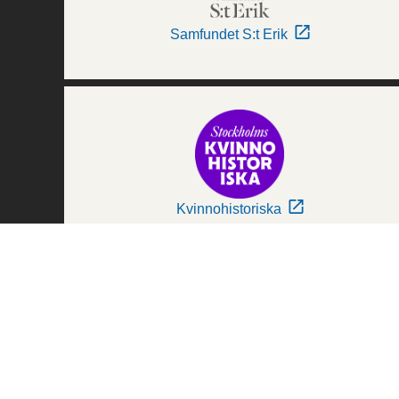
Samfundet S:t Erik
Kvinnohistoriska
Världskulturmuseerna